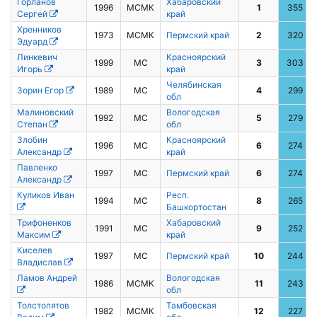
Горланов
Хабаровский
1996
МСМК
1
355
Сергей
край
Хренников
1973
МСМК
Пермский край
2
320
Эдуард
Линкевич
Красноярский
1999
МС
3
303
Игорь
край
Челябинская
Зорин Егор
1989
МС
4
299
обл
Малиновский
Вологодская
1992
МС
5
279
Степан
обл
Злобин
Красноярский
1996
МС
6
274
Александр
край
Павленко
1997
МС
Пермский край
6
274
Александр
Куликов Иван
Респ.
1994
МС
8
265
Башкортостан
Трифоненков
Хабаровский
1991
МС
9
252
Максим
край
Киселев
1997
МС
Пермский край
10
244
Владислав
Ламов Андрей
Вологодская
1986
МСМК
11
243
обл
Толстопятов
Тамбовская
1982
МСМК
12
227