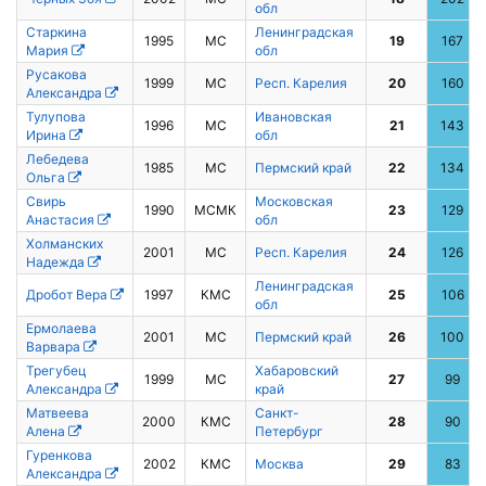
обл
Старкина
Ленинградская
1995
МС
19
167
Мария
обл
Русакова
1999
МС
Респ. Карелия
20
160
Александра
Тулупова
Ивановская
1996
МС
21
143
Ирина
обл
Лебедева
1985
МС
Пермский край
22
134
Ольга
Свирь
Московская
1990
МСМК
23
129
Анастасия
обл
Холманских
2001
МС
Респ. Карелия
24
126
Надежда
Ленинградская
Дробот Вера
1997
КМС
25
106
обл
Ермолаева
2001
МС
Пермский край
26
100
Варвара
Трегубец
Хабаровский
1999
МС
27
99
Александра
край
Матвеева
Санкт-
2000
КМС
28
90
Алена
Петербург
Гуренкова
2002
КМС
Москва
29
83
Александра