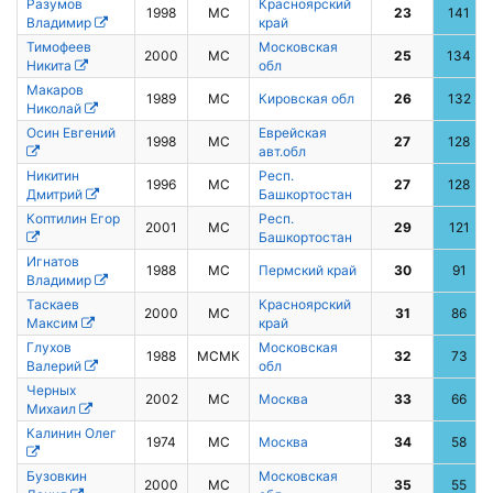
Разумов
Красноярский
1998
МС
23
141
Владимир
край
Тимофеев
Московская
2000
МС
25
134
Никита
обл
Макаров
1989
МС
Кировская обл
26
132
Николай
Осин Евгений
Еврейская
1998
МС
27
128
авт.обл
Никитин
Респ.
1996
МС
27
128
Дмитрий
Башкортостан
Коптилин Егор
Респ.
2001
МС
29
121
Башкортостан
Игнатов
1988
МС
Пермский край
30
91
Владимир
Таскаев
Красноярский
2000
МС
31
86
Максим
край
Глухов
Московская
1988
МСМК
32
73
Валерий
обл
Черных
2002
МС
Москва
33
66
Михаил
Калинин Олег
1974
МС
Москва
34
58
Бузовкин
Московская
2000
МС
35
55