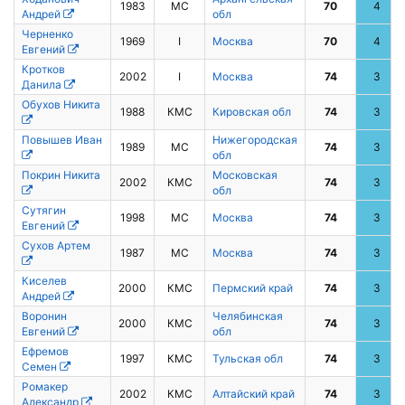
1983
МС
70
4
Андрей
обл
Черненко
1969
I
Москва
70
4
Евгений
Кротков
2002
I
Москва
74
3
Данила
Обухов Никита
1988
КМС
Кировская обл
74
3
Повышев Иван
Нижегородская
1989
МС
74
3
обл
Покрин Никита
Московская
2002
КМС
74
3
обл
Сутягин
1998
МС
Москва
74
3
Евгений
Сухов Артем
1987
МС
Москва
74
3
Киселев
2000
КМС
Пермский край
74
3
Андрей
Воронин
Челябинская
2000
КМС
74
3
Евгений
обл
Ефремов
1997
КМС
Тульская обл
74
3
Семен
Ромакер
2002
КМС
Алтайский край
74
3
Александр