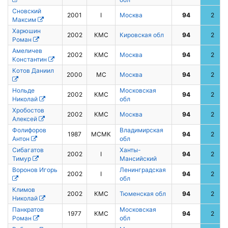
Сновский
2001
I
Москва
94
2
Максим
Харюшин
2002
КМС
Кировская обл
94
2
Роман
Амеличев
2002
КМС
Москва
94
2
Константин
Котов Даниил
2000
МС
Москва
94
2
Нольде
Московская
2002
КМС
94
2
Николай
обл
Хробостов
2002
КМС
Москва
94
2
Алексей
Фолифоров
Владимирская
1987
МСМК
94
2
Антон
обл
Сибагатов
Ханты-
2002
I
94
2
Тимур
Мансийский
Воронов Игорь
Ленинградская
2002
I
94
2
обл
Климов
2002
КМС
Тюменская обл
94
2
Николай
Панкратов
Московская
1977
КМС
94
2
Роман
обл