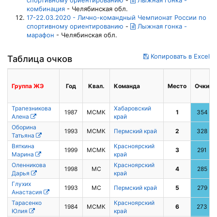
спортивному ориентированию
-
Лыжная гонка -
комбинация
- Челябинская обл.
17-22.03.2020 - Лично-командный Чемпионат России по
спортивному ориентированию
-
Лыжная гонка -
марафон
- Челябинская обл.
Копировать в Excel
Таблица очков
Группа
ЖЭ
Год
Квал.
Команда
Место
Очки
Трапезникова
Хабаровский
1987
МСМК
1
354
Алена
край
Оборина
1993
МСМК
Пермский край
2
328
Татьяна
Вяткина
Красноярский
1999
МСМК
3
291
Марина
край
Оленникова
Красноярский
1998
МС
4
285
Дарья
край
Глухих
1993
МС
Пермский край
5
279
Анастасия
Тарасенко
Красноярский
1984
МСМК
6
273
Юлия
край