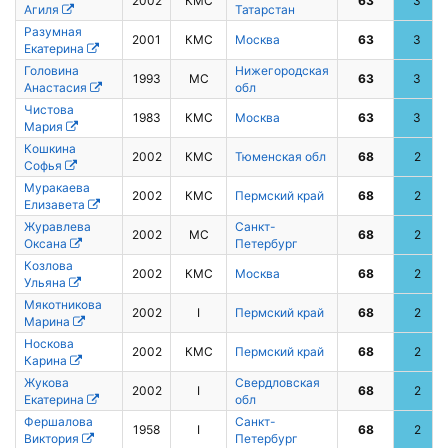
2002
КМС
63
3
Агиля
Татарстан
Разумная
2001
КМС
Москва
63
3
Екатерина
Головина
Нижегородская
1993
МС
63
3
Анастасия
обл
Чистова
1983
КМС
Москва
63
3
Мария
Кошкина
2002
КМС
Тюменская обл
68
2
Софья
Муракаева
2002
КМС
Пермский край
68
2
Елизавета
Журавлева
Санкт-
2002
МС
68
2
Оксана
Петербург
Козлова
2002
КМС
Москва
68
2
Ульяна
Мякотникова
2002
I
Пермский край
68
2
Марина
Носкова
2002
КМС
Пермский край
68
2
Карина
Жукова
Свердловская
2002
I
68
2
Екатерина
обл
Фершалова
Санкт-
1958
I
68
2
Виктория
Петербург