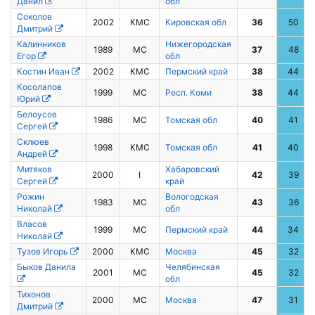
Данил
обл
Соколов
2002
КМС
Кировская обл
36
50
Дмитрий
Калинников
Нижегородская
1989
МС
37
48
Егор
обл
Костин Иван
2002
КМС
Пермский край
38
44
Косолапов
1999
МС
Респ. Коми
38
44
Юрий
Белоусов
1986
МС
Томская обл
40
41
Сергей
Склюев
1998
КМС
Томская обл
41
40
Андрей
Митяков
Хабаровский
2000
I
42
39
Сергей
край
Рожин
Вологодская
1983
МС
43
36
Николай
обл
Власов
1999
МС
Пермский край
44
34
Николай
Тузов Игорь
2000
КМС
Москва
45
32
Быков Данила
Челябинская
2001
МС
45
32
обл
Тихонов
2000
МС
Москва
47
31
Дмитрий