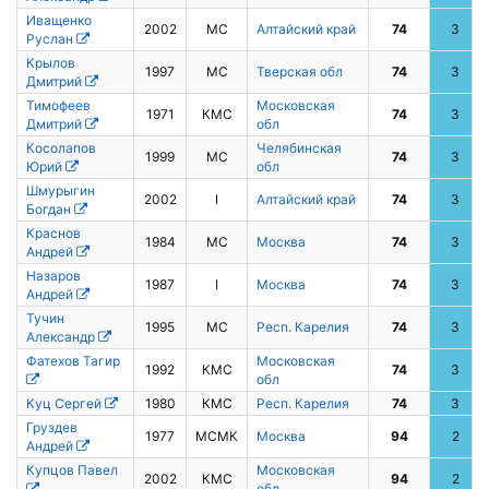
Иващенко
2002
МС
Алтайский край
74
3
Руслан
Крылов
1997
МС
Тверская обл
74
3
Дмитрий
Тимофеев
Московская
1971
КМС
74
3
Дмитрий
обл
Косолапов
Челябинская
1999
МС
74
3
Юрий
обл
Шмурыгин
2002
I
Алтайский край
74
3
Богдан
Краснов
1984
МС
Москва
74
3
Андрей
Назаров
1987
I
Москва
74
3
Андрей
Тучин
1995
МС
Респ. Карелия
74
3
Алекcандр
Фатехов Тагир
Московская
1992
КМС
74
3
обл
Куц Сергей
1980
КМС
Респ. Карелия
74
3
Груздев
1977
МСМК
Москва
94
2
Андрей
Купцов Павел
Московская
2002
КМС
94
2
обл