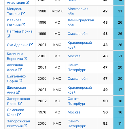
Анастасия
Мендель
Московская
1988
МСМК
42
31
Татьяна
обл
Иванова
Ленинградская
1996
МС
43
26
Евгения
обл
Лаптева Ирина
1999
МС
Омская обл
43
26
Красноярский
Ока Аделина
2001
КМС
43
26
край
Калинина
2000
МС
Москва
46
21
Вероника
Аксенова
Санкт-
2001
МС
47
20
Алена
Петербург
Цыганенко
2000
КМС
Омская обл
47
20
София
Шиловская
Красноярский
2001
КМС
49
17
Анна
край
Запорожская
Санкт-
2002
МС
50
16
Лилия
Петербург
Семенова
1976
МС
Москва
50
16
Юлия
Запорожская
Санкт-
2000
КМС
52
11
Виктория
Петербург