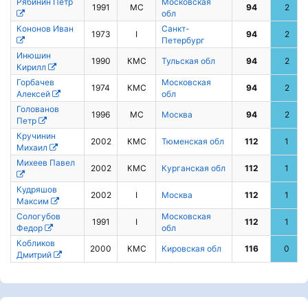
Рябинин Петр
Московская
1991
МС
94
2
обл
Кононов Иван
Санкт-
1973
I
94
2
Петербург
Инюшин
1990
КМС
Тульская обл
94
2
Кирилл
Горбачев
Московская
1974
КМС
94
2
Алексей
обл
Голованов
1996
МС
Москва
94
2
Петр
Кручинин
2002
КМС
Тюменская обл
112
1
Михаил
Михеев Павел
2002
КМС
Курганская обл
112
1
Кудряшов
2002
I
Москва
112
1
Максим
Сологубов
Московская
1991
I
112
1
Федор
обл
Кобликов
2000
КМС
Кировская обл
116
0
Дмитрий