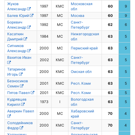
Жуков
Московская
1997
КМС
60
9
Александр
обл
Балев Юрий
1997
МС
Москва
60
9
Боревич
Санкт-
1992
МС
62
6
Александр
Петербург
Касаткин
Нижегородская
1984
МС
63
5
Дмитрий
обл
Ситников
2000
МС
Пермский край
63
5
Александр
Вахитов Иван
Санкт-
2002
КМС
63
5
Петербург
Татаринов
2000
КМС
Омская обл
63
5
Игорь
Безносиков
2001
КМС
Респ. Коми
63
5
Семен
Пятов Павел
2001
КМС
Респ. Коми
63
5
Кудрявцев
Вологодская
1973
I
63
5
Кирилл
обл
Аверкин Павел
Хабаровский
2000
МС
70
4
край
Солодейников
Санкт-
2000
КМС
70
4
Федор
Петербург
Ходанович
Архангельская