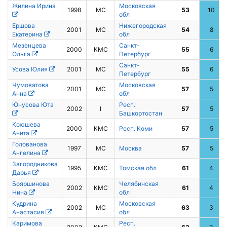
Жилина Ирина
Московская
1998
МС
53
10
обл
Ершова
Нижегородская
2001
МС
54
8
Екатерина
обл
Мезенцева
Санкт-
2000
КМС
55
6
Ольга
Петербург
Санкт-
Усова Юлия
2001
МС
55
6
Петербург
Чумоватова
Московская
2001
МС
57
5
Анна
обл
Юнусова Юта
Респ.
2002
I
57
5
Башкортостан
Коюшева
2000
КМС
Респ. Коми
57
5
Анита
Голованова
1997
МС
Москва
57
5
Ангелина
Загородникова
1995
КМС
Томская обл
61
4
Дарья
Бояршинова
Челябинская
2002
КМС
61
4
Нина
обл
Кудрина
Московская
2002
МС
63
3
Анастасия
обл
Каримова
Респ.