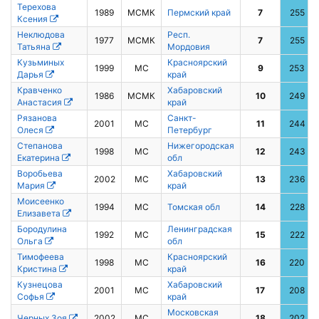
Терехова
1989
МСМК
Пермский край
7
255
Ксения
Неклюдова
Респ.
1977
МСМК
7
255
Татьяна
Мордовия
Кузьминых
Красноярский
1999
МС
9
253
Дарья
край
Кравченко
Хабаровский
1986
МСМК
10
249
Анастасия
край
Рязанова
Санкт-
2001
МС
11
244
Олеся
Петербург
Степанова
Нижегородская
1998
МС
12
243
Екатерина
обл
Воробьева
Хабаровский
2002
МС
13
236
Мария
край
Моисеенко
1994
МС
Томская обл
14
228
Елизавета
Бородулина
Ленинградская
1992
МС
15
222
Ольга
обл
Тимофеева
Красноярский
1998
МС
16
220
Кристина
край
Кузнецова
Хабаровский
2001
МС
17
208
Софья
край
Московская
Черных Зоя
2002
МС
18
202