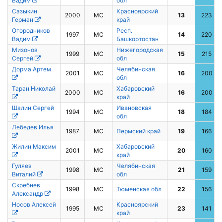
Вадим
обл
Сазыкин
Красноярский
2000
МС
13
223
Герман
край
Огородников
Респ.
1997
МС
14
220
Вадим
Башкортостан
Мизонов
Нижегородская
1999
МС
15
215
Сергей
обл
Дорма Артем
Челябинская
2001
МС
16
200
обл
Таран Николай
Хабаровский
2000
МС
16
200
край
Шалин Сергей
Ивановская
1994
МС
18
184
обл
Лебедев Илья
1987
МС
Пермский край
19
166
Жилин Максим
Хабаровский
2001
МС
20
160
край
Гуляев
Челябинская
1998
МС
21
159
Виталий
обл
Скребнев
1998
МС
Тюменская обл
22
156
Александр
Носов Алексей
Красноярский
1995
МС
23
141
край