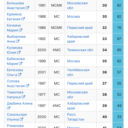
Большова
Московская
1991
МСМК
30
82
Анастасия
обл
Кремена
1988
МС
Москва
30
82
Евгения
Кечкина
1986
МСМК
Пермский край
32
76
Мария
Выборнова
Хабаровский
1992
МС
33
67
Анна
край
Кулакова
2000
КМС
Тюменская обл
34
65
Юлия
Бабенкова
1999
МС
Москва
35
62
Мария
Евтюхова
Челябинская
2001
МС
36
57
Ольга
обл
Сопова
1997
МС
Пермский край
37
55
Анастасия
Томилова
Московская
1977
МС
38
52
Наталья
обл
Дербина Алина
Хабаровский
1997
КМС
39
49
край
Сокольская
Респ.
2000
МС
40
35
Ульяна
Татарстан
Романова
2000
МС
Москва
41
34