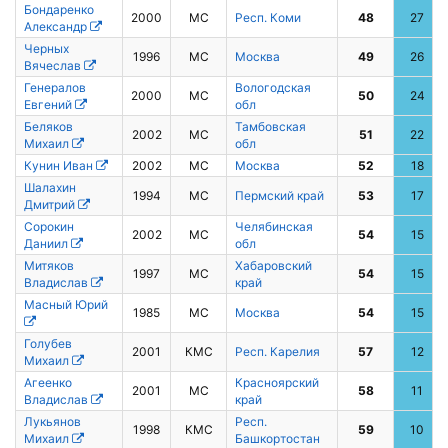
Бондаренко
2000
МС
Респ. Коми
48
27
Александр
Черных
1996
МС
Москва
49
26
Вячеслав
Генералов
Вологодская
2000
МС
50
24
Евгений
обл
Беляков
Тамбовская
2002
МС
51
22
Михаил
обл
Кунин Иван
2002
МС
Москва
52
18
Шалахин
1994
МС
Пермский край
53
17
Дмитрий
Сорокин
Челябинская
2002
МС
54
15
Даниил
обл
Митяков
Хабаровский
1997
МС
54
15
Владислав
край
Масный Юрий
1985
МС
Москва
54
15
Голубев
2001
КМС
Респ. Карелия
57
12
Михаил
Агеенко
Красноярский
2001
МС
58
11
Владислав
край
Лукьянов
Респ.
1998
КМС
59
10
Михаил
Башкортостан