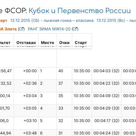
е ФСОР:
Кубок и Первенство России
тарт
12.12.2015 (Сб) - лыжная гонка – классика
13.12.2015 (Вс) - л
А Элита
(
)
РАНГ ЗИМА МЖ14-20
(
)
льтат
Отставан
Место
Очки
Старт
льтат
Отставан
Место
Очки
Старт
:56,47
+00:00
1
40
10:35:00
00:04:03 (32)
00:03:
:32,52
+02:36
2
37
10:35:00
00:04:22 (32)
00:03:
:00,14
+03:04
3
35
10:35:00
00:04:09 (32)
00:03:
:01,70
+03:05
4
33
10:35:00
00:04:29 (33)
00:03:
:06,0
+03:10
5
32
10:35:00
00:04:17 (32)
00:03:
:44,94
+03:48
6
31
10:35:00
00:04:24 (32)
00:03: