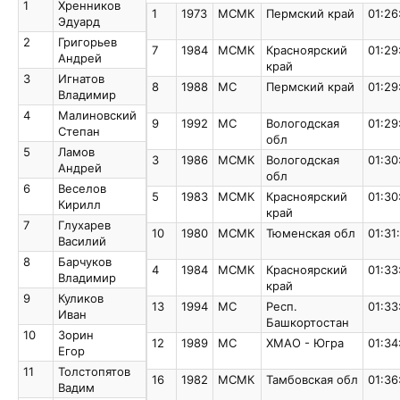
1
Хренников
1
Хренников
1
1973
МСМК
Пермский край
01:26
Эдуард
Эдуард
2
Григорьев
2
Григорьев
7
1984
МСМК
Красноярский
01:29
Андрей
Андрей
край
3
Игнатов
3
Игнатов
8
1988
МС
Пермский край
01:29
Владимир
Владимир
4
Малиновский
4
Малиновский
9
1992
МС
Вологодская
01:29
Степан
Степан
обл
5
Ламов
5
Ламов
3
1986
МСМК
Вологодская
01:30
Андрей
Андрей
обл
6
Веселов
6
Веселов
5
1983
МСМК
Красноярский
01:30
Кирилл
Кирилл
край
7
Глухарев
7
Глухарев
10
1980
МСМК
Тюменская обл
01:31
Василий
Василий
8
Барчуков
8
Барчуков
4
1984
МСМК
Красноярский
01:33
Владимир
Владимир
край
9
Куликов
9
Куликов
13
1994
МС
Респ.
01:33
Иван
Иван
Башкортостан
10
Зорин
10
Зорин
12
1989
МС
ХМАО - Югра
01:34
Егор
Егор
11
Толстопятов
11
Толстопятов
16
1982
МСМК
Тамбовская обл
01:36
Вадим
Вадим