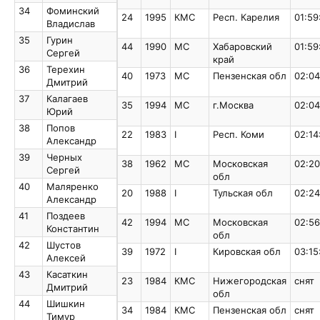
Евгений
34
Фоминский
34
Фоминский
24
1995
КМС
Респ. Карелия
01:59
Владислав
Владислав
35
Гурин
35
Гурин
44
1990
МС
Хабаровский
01:59
Сергей
Сергей
край
36
Терехин
36
Терехин
40
1973
МС
Пензенская обл
02:04
Дмитрий
Дмитрий
37
Калагаев
37
Калагаев
35
1994
МС
г.Москва
02:04
Юрий
Юрий
38
Попов
38
Попов
22
1983
I
Респ. Коми
02:14
Александр
Александр
39
Черных
39
Черных
38
1962
МС
Московская
02:20
Сергей
Сергей
обл
40
Маляренко
40
Маляренко
20
1988
I
Тульская обл
02:24
Александр
Александр
41
Поздеев
41
Поздеев
42
1994
МС
Московская
02:56
Константин
Константин
обл
42
Шустов
42
Шустов
39
1972
I
Кировская обл
03:15
Алексей
Алексей
43
Касаткин
43
Касаткин
23
1984
КМС
Нижегородская
снят
Дмитрий
Дмитрий
обл
44
Шишкин
44
Шишкин
34
1984
КМС
Пензенская обл
снят
Тимур