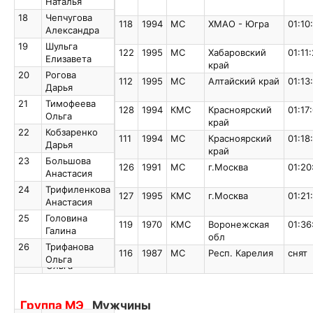
Наталья
Наталья
18
Чепчугова
18
Чепчугова
118
1994
МС
ХМАО - Югра
01:10
Александра
Александра
19
Шульга
19
Шульга
122
1995
МС
Хабаровский
01:11
Елизавета
Елизавета
край
20
Рогова
20
Рогова
112
1995
МС
Алтайский край
01:13
Дарья
Дарья
21
Тимофеева
21
Тимофеева
128
1994
КМС
Красноярский
01:17
Ольга
Ольга
край
22
Кобзаренко
22
Кобзаренко
111
1994
МС
Красноярский
01:18
Дарья
Дарья
край
23
Большова
23
Большова
126
1991
МС
г.Москва
01:20
Анастасия
Анастасия
24
Трифиленкова
24
Трифиленкова
127
1995
КМС
г.Москва
01:21
Анастасия
Анастасия
25
Головина
25
Головина
119
1970
КМС
Воронежская
01:36
Галина
Галина
обл
26
Трифанова
26
Трифанова
116
1987
МС
Респ. Карелия
снят
Ольга
Ольга
Группа МЭ
Мужчины