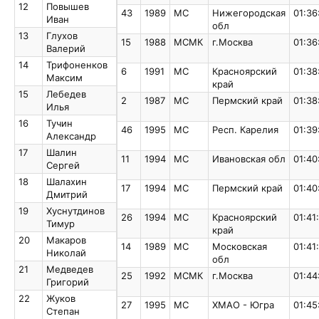
12
Повышев
12
Повышев
43
1989
МС
Нижегородская
01:36
Иван
Иван
обл
13
Глухов
13
Глухов
15
1988
МСМК
г.Москва
01:36
Валерий
Валерий
14
Трифоненков
14
Трифоненков
6
1991
МС
Красноярский
01:38
Максим
Максим
край
15
Лебедев
15
Лебедев
2
1987
МС
Пермский край
01:38
Илья
Илья
16
Тучин
16
Тучин
46
1995
МС
Респ. Карелия
01:39
Александр
Александр
17
Шалин
17
Шалин
11
1994
МС
Ивановская обл
01:40
Сергей
Сергей
18
Шалахин
18
Шалахин
17
1994
МС
Пермский край
01:40
Дмитрий
Дмитрий
19
Хуснутдинов
19
Хуснутдинов
26
1994
МС
Красноярский
01:41
Тимур
Тимур
край
20
Макаров
20
Макаров
14
1989
МС
Московская
01:41
Николай
Николай
обл
21
Медведев
21
Медведев
25
1992
МСМК
г.Москва
01:44
Григорий
Григорий
22
Жуков
22
Жуков
27
1995
МС
ХМАО - Югра
01:45
Степан
Степан