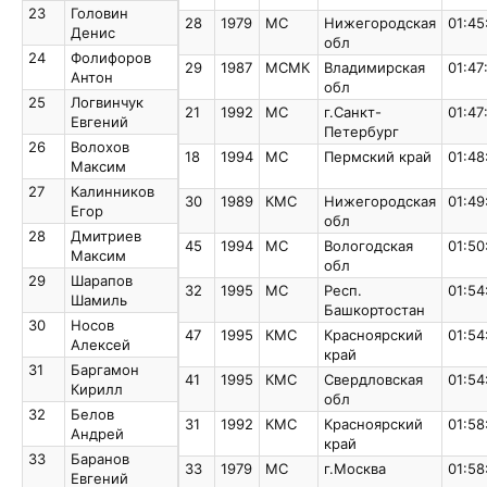
23
Головин
23
Головин
28
1979
МС
Нижегородская
01:45
Денис
Денис
обл
24
Фолифоров
24
Фолифоров
29
1987
МСМК
Владимирская
01:47
Антон
Антон
обл
25
Логвинчук
25
Логвинчук
21
1992
МС
г.Санкт-
01:47
Евгений
Евгений
Петербург
26
Волохов
26
Волохов
18
1994
МС
Пермский край
01:48
Максим
Максим
27
Калинников
27
Калинников
30
1989
КМС
Нижегородская
01:49
Егор
Егор
обл
28
Дмитриев
28
Дмитриев
45
1994
МС
Вологодская
01:50
Максим
Максим
обл
29
Шарапов
29
Шарапов
32
1995
МС
Респ.
01:54
Шамиль
Шамиль
Башкортостан
30
Носов
30
Носов
47
1995
КМС
Красноярский
01:54
Алексей
Алексей
край
31
Баргамон
31
Баргамон
41
1995
КМС
Свердловская
01:54
Кирилл
Кирилл
обл
32
Белов
32
Белов
31
1992
КМС
Красноярский
01:58
Андрей
Андрей
край
33
Баранов
33
Баранов
33
1979
МС
г.Москва
01:58
Евгений