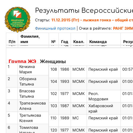
Результаты Всероссийски
Старты:
11.12.2015 (Пт) - лыжная гонка – общий с
Финишный протокол
| Очки в рейтинге:
РАНГ ЗИМ
Фамилия,
Фамилия,
Фамилия,
П/п
П/п
имя
имя
№
Год
Квал.
Команда
Резу
П/п
имя
№
Год
Квал.
Команда
Резу
Группа ЖЭ
Женщины
1
Кечкина
1
Кечкина
108
1986
МСМК
Пермский край
00:57
Мария
Мария
2
Оборина
2
Оборина
104
1993
МСМК
Пермский край
01:00
Татьяна
Татьяна
3
Власова
3
Власова
102
1977
МСМК
Респ.
01:01
Татьяна
Татьяна
Мордовия
4
Трапезникова
4
Трапезникова
103
1987
МСМК
Хабаровский
01:01
Алена
Алена
край
5
Третьякова
5
Третьякова
110
1989
МС
Пермский край
01:01
Ксения
Ксения
6
Томилова
6
Томилова
120
1977
МСМК
Пермский край
01:01
Наталья