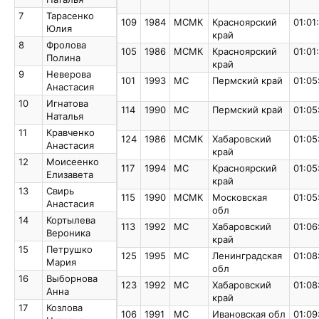
Наталья
7
Тарасенко
7
Тарасенко
109
1984
МСМК
Красноярский
01:01
Юлия
Юлия
край
8
Фролова
8
Фролова
105
1986
МСМК
Красноярский
01:01
Полина
Полина
край
9
Неверова
9
Неверова
101
1993
МС
Пермский край
01:05
Анастасия
Анастасия
10
Игнатова
10
Игнатова
114
1990
МС
Пермский край
01:05
Наталья
Наталья
11
Кравченко
11
Кравченко
124
1986
МСМК
Хабаровский
01:05
Анастасия
Анастасия
край
12
Моисеенко
12
Моисеенко
117
1994
МС
Красноярский
01:05
Елизавета
Елизавета
край
13
Свирь
13
Свирь
115
1990
МСМК
Московская
01:05
Анастасия
Анастасия
обл
14
Кортылева
14
Кортылева
113
1992
МС
Хабаровский
01:06
Вероника
Вероника
край
15
Петрушко
15
Петрушко
125
1995
МС
Ленинградская
01:08
Мария
Мария
обл
16
Выборнова
16
Выборнова
123
1992
МС
Хабаровский
01:08
Анна
Анна
край
17
Козлова
17
Козлова
106
1991
МС
Ивановская обл
01:09