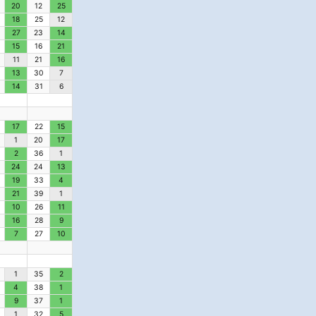
20
12
25
18
25
12
27
23
14
15
16
21
11
21
16
13
30
7
14
31
6
17
22
15
1
20
17
2
36
1
24
24
13
19
33
4
21
39
1
10
26
11
16
28
9
7
27
10
1
35
2
4
38
1
9
37
1
1
32
5