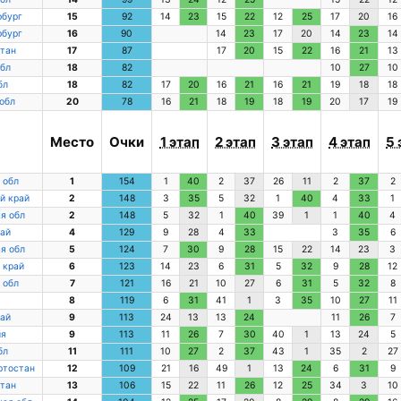
рбург
15
92
14
23
15
22
12
25
17
20
16
рбург
16
90
14
23
17
20
14
23
14
стан
17
87
17
20
15
22
16
21
13
бл
18
82
10
27
10
бл
18
82
17
20
16
21
16
21
19
18
18
обл
20
78
16
21
18
19
18
19
20
17
19
а
Место
Очки
1 этап
2 этап
3 этап
4 этап
5 
 обл
1
154
1
40
2
37
26
11
2
37
2
й край
2
148
3
35
5
32
1
40
4
33
1
я обл
2
148
5
32
1
40
39
1
1
40
4
ай
4
129
9
28
4
33
3
35
6
я обл
5
124
7
30
9
28
15
22
14
23
3
 край
6
123
14
23
6
31
5
32
9
28
12
 обл
7
121
16
21
10
27
6
31
5
32
8
8
119
6
31
41
1
3
35
10
27
11
ай
9
113
24
13
13
24
11
26
7
ия
9
113
11
26
7
30
40
1
13
24
5
бл
11
111
10
27
2
37
43
1
35
2
27
ртостан
12
109
21
16
49
1
13
24
6
31
9
стан
13
106
15
22
11
26
12
25
34
3
10