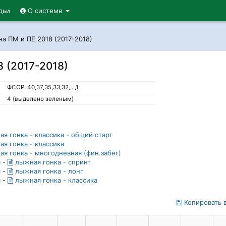
дьи
О системе
на ПМ и ПЕ 2018 (2017-2018)
8 (2017-2018)
ФСОР: 40,37,35,33,32,...,1
4 (выделено зеленым)
я гонка - классика - общий старт
я гонка - классика
я гонка - многодневная (фин.забег)
я
-
лыжная гонка - спринт
я
-
лыжная гонка - лонг
я
-
лыжная гонка - классика
Копировать в