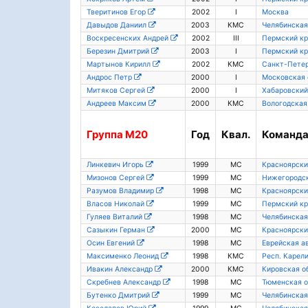
Тверитинов Егор
2002
I
Москва
Давыдов Даниил
2003
КМС
Челябинская
Воскресенских Андрей
2002
III
Пермский кр
Березин Дмитрий
2003
I
Пермский кр
Мартынов Кирилл
2002
КМС
Санкт-Пете
Андрос Петр
2000
I
Московская 
Митяков Сергей
2000
I
Хабаровский
Андреев Максим
2000
КМС
Вологодская
Группа
М20
Год
Квал.
Команд
Линкевич Игорь
1999
МС
Красноярски
Мизонов Сергей
1999
МС
Нижегородск
Разумов Владимир
1998
МС
Красноярски
Власов Николай
1999
МС
Пермский кр
Гуляев Виталий
1998
МС
Челябинская
Сазыкин Герман
2000
МС
Красноярски
Осин Евгений
1998
МС
Еврейская а
Максименко Леонид
1998
КМС
Респ. Карел
Ивакин Александр
2000
КМС
Кировская о
Скребнев Александр
1998
МС
Тюменская о
Бутенко Дмитрий
1999
МС
Челябинская