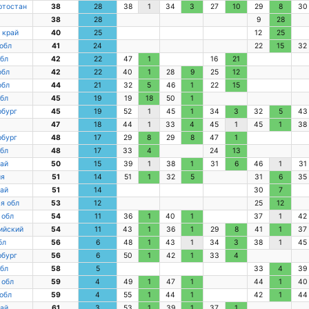
ртостан
38
28
38
1
34
3
27
10
29
8
30
38
28
9
28
 край
40
25
12
25
обл
41
24
22
15
32
бл
42
22
47
1
16
21
обл
42
22
40
1
28
9
25
12
обл
44
21
32
5
46
1
22
15
бл
45
19
19
18
50
1
рбург
45
19
52
1
45
1
34
3
32
5
43
47
18
44
1
33
4
45
1
45
1
38
рбург
48
17
29
8
29
8
47
1
бл
48
17
33
4
24
13
ай
50
15
39
1
38
1
31
6
46
1
31
ия
51
14
51
1
32
5
31
6
35
ай
51
14
30
7
я обл
53
12
25
12
 обл
54
11
36
1
40
1
37
1
42
ийский
54
11
43
1
36
1
29
8
41
1
37
бл
56
6
48
1
43
1
34
3
38
1
45
рбург
56
6
50
1
42
1
33
4
бл
58
5
33
4
39
 обл
59
4
49
1
47
1
44
1
40
обл
59
4
55
1
44
1
42
1
44
ай
61
3
53
1
39
1
37
1