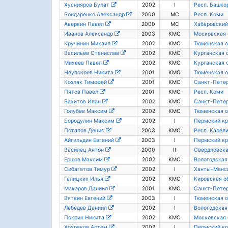
Хуснияров Булат
2002
I
Респ. Башко
Бондаренко Александр
2000
МС
Респ. Коми
Аверкин Павел
2000
МС
Хабаровский
Иванов Александр
2003
КМС
Московская 
Кручинин Михаил
2002
КМС
Тюменская о
Васильев Станислав
2002
КМС
Курганская 
Михеев Павел
2002
КМС
Курганская 
Неупокоев Никита
2001
КМС
Тюменская о
Козляк Тимофей
2001
КМС
Санкт-Пете
Пятов Павел
2001
КМС
Респ. Коми
Вахитов Иван
2002
КМС
Санкт-Пете
Голубев Максим
2002
КМС
Тюменская о
Бородулин Максим
2002
I
Пермский кр
Потапов Денис
2003
КМС
Респ. Карел
Айгильдин Евгений
2003
I
Пермский кр
Василец Антон
2000
II
Свердловска
Ершов Максим
2002
КМС
Вологодская
Сибагатов Тимур
2002
I
Ханты-Манс
Галицких Илья
2002
КМС
Кировская о
Макаров Даниил
2001
КМС
Санкт-Пете
Вяткин Евгений
2003
I
Тюменская о
Лебедев Даниил
2002
I
Вологодская
Покрин Никита
2002
КМС
Московская 
Хохряков Артем
2002
I
Пермский кр