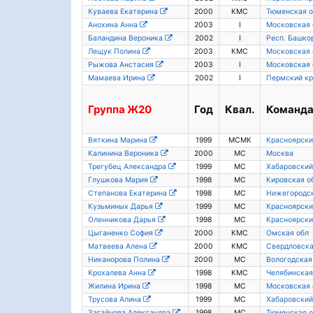
Куваева Екатерина
2000
КМС
Тюменская о
Анохина Анна
2003
I
Московская 
Баландина Вероника
2002
I
Респ. Башко
Лещук Полина
2003
КМС
Московская 
Рыжова Анстасия
2003
I
Московская 
Мамаева Ирина
2002
I
Пермский кр
Группа
Ж20
Год
Квал.
Команд
Вяткина Марина
1999
МСМК
Красноярски
Калинина Вероника
2000
МС
Москва
Трегубец Александра
1999
МС
Хабаровский
Глушкова Мария
1998
МС
Кировская о
Степанова Екатерина
1998
МС
Нижегородск
Кузьминых Дарья
1999
МС
Красноярски
Оленникова Дарья
1998
МС
Красноярски
Цыганенко София
2000
КМС
Омская обл
Матвеева Алена
2000
КМС
Свердловска
Никанорова Полина
2000
МС
Вологодская
Крохалева Анна
1998
КМС
Челябинская
Жилина Ирина
1998
МС
Московская 
Трусова Алина
1999
МС
Хабаровский
Загайнова Александра
1998
МС
Тюменская о