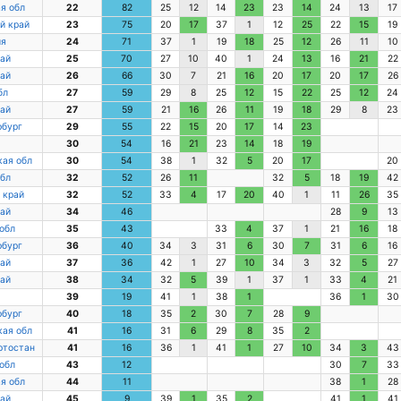
я обл
22
82
25
12
14
23
23
14
24
13
17
й край
23
75
20
17
37
1
12
25
22
15
19
ия
24
71
37
1
19
18
25
12
26
11
10
ай
25
70
27
10
40
1
24
13
16
21
22
ай
26
66
30
7
21
16
20
17
20
17
26
бл
27
59
29
8
25
12
15
22
25
12
24
ай
27
59
21
16
26
11
19
18
29
8
23
рбург
29
55
22
15
20
17
14
23
30
54
16
21
23
14
18
19
ая обл
30
54
38
1
32
5
20
17
20
бл
32
52
26
11
32
5
18
19
42
 край
32
52
33
4
17
20
40
1
11
26
35
ай
34
46
28
9
13
обл
35
43
33
4
37
1
21
16
18
рбург
36
40
34
3
31
6
30
7
31
6
16
ай
37
36
42
1
27
10
34
3
32
5
27
ай
38
34
32
5
39
1
37
1
33
4
21
39
19
41
1
38
1
36
1
30
рбург
40
18
35
2
30
7
28
9
ая обл
41
16
31
6
29
8
35
2
ртостан
41
16
36
1
41
1
27
10
34
3
43
обл
43
12
30
7
33
я обл
44
11
38
1
28
ай
45
9
39
1
35
2
41
1
41