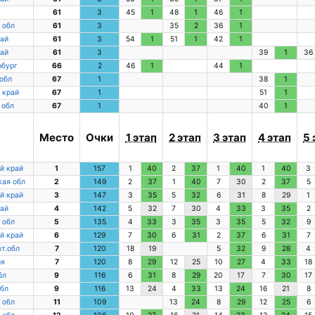
61
3
45
1
48
1
46
1
 обл
61
3
35
2
36
1
ай
61
3
54
1
51
1
42
1
ай
61
3
39
1
36
рбург
66
2
46
1
44
1
обл
67
1
38
1
 край
67
1
51
1
 обл
67
1
40
1
а
Место
Очки
1 этап
2 этап
3 этап
4 этап
5 
й край
1
157
1
40
2
37
1
40
1
40
3
ая обл
2
149
2
37
1
40
7
30
2
37
5
й край
3
147
3
35
5
32
6
31
8
29
1
ай
4
142
5
32
7
30
4
33
3
35
2
 обл
5
135
4
33
3
35
3
35
5
32
9
й край
6
129
7
30
6
31
2
37
6
31
7
вт.обл
7
120
18
19
5
32
9
28
4
ия
7
120
8
29
12
25
10
27
4
33
18
бл
9
116
6
31
8
29
20
17
7
30
17
бл
9
116
13
24
4
33
13
24
16
21
8
 обл
11
109
13
24
8
29
12
25
6