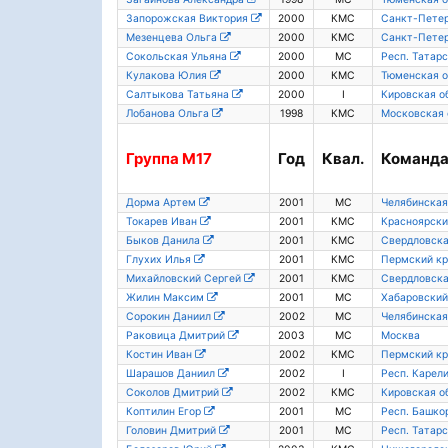
Запорожская Виктория
2000
КМС
Санкт-Пете
Мезенцева Ольга
2000
КМС
Санкт-Пете
Сокольская Ульяна
2000
МС
Респ. Татар
Кулакова Юлия
2000
КМС
Тюменская о
Салтыкова Татьяна
2000
I
Кировская о
Лобанова Ольга
1998
КМС
Московская 
Группа
М17
Год
Квал.
Команд
Дорма Артем
2001
МС
Челябинская
Токарев Иван
2001
КМС
Красноярски
Быков Данила
2001
КМС
Свердловска
Глухих Илья
2001
КМС
Пермский кр
Михайловский Сергей
2001
КМС
Свердловска
Жилин Максим
2001
МС
Хабаровский
Сорокин Даниил
2002
МС
Челябинская
Раковица Дмитрий
2003
МС
Москва
Костин Иван
2002
КМС
Пермский кр
Шарашов Даниил
2002
I
Респ. Карел
Соколов Дмитрий
2002
КМС
Кировская о
Коптилин Егор
2001
МС
Респ. Башко
Головин Дмитрий
2001
МС
Респ. Татар