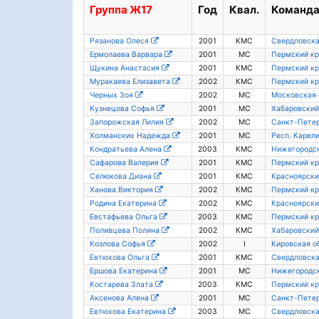
Группа
Ж17
Год
Квал.
Команд
Рязанова Олеся
2001
КМС
Свердловска
Ермолаева Варвара
2001
МС
Пермский кр
Щукина Анастасия
2001
КМС
Пермский кр
Муракаева Елизавета
2002
КМС
Пермский кр
Черных Зоя
2002
МС
Московская 
Кузнецова Софья
2001
МС
Хабаровский
Запорожская Лилия
2002
МС
Санкт-Пете
Холманских Надежда
2001
МС
Респ. Карел
Кондратьева Алена
2003
КМС
Нижегородск
Сафарова Валерия
2001
КМС
Пермский кр
Селюкова Диана
2001
КМС
Красноярски
Ханова Виктория
2002
КМС
Пермский кр
Родина Екатерина
2002
КМС
Красноярски
Евстафьева Ольга
2003
КМС
Пермский кр
Поливцева Полина
2002
КМС
Хабаровский
Козлова Софья
2002
I
Кировская о
Евтюхова Ольга
2001
КМС
Свердловска
Ершова Екатерина
2001
МС
Нижегородск
Костарева Злата
2003
КМС
Пермский кр
Аксенова Алена
2001
МС
Санкт-Пете
Евтюхова Екатерина
2003
МС
Свердловска