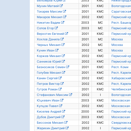
Белозеров Юрий
2003
КМС
Нижегородск
Мухин Матвей
2001
КМС
Вологодская
Токарев Максим
2001
КМС
Саратовская
Макаров Михаил
2002
КМС
Пермский кр
Никитин Вадим
2003
МС
Респ. Башко
Сопов Егор
2003
МС
Пермский кр
Верхотин Евгений
2001
КМС
Пермский кр
Хохлов Данила
2001
МС
Москва
Черных Михаил
2002
МС
Москва
Кунин Иван
2002
МС
Москва
Коржев Михаил
2002
КМС
Пермский кр
Санников Юрий
2002
КМС
Пермский кр
Безносиков Семен
2001
КМС
Респ. Коми
Голубев Михаил
2001
КМС
Респ. Карел
Канин Сергей
2002
КМС
Хабаровский
Петров Виктор
2002
КМС
Респ. Карел
Гутров Роман
2001
КМС
Челябинская
Стефанович Максим
2002
I
Вологодская
Юцкевич Иван
2003
КМС
Московская 
Купцов Павел
2002
КМС
Московская 
Киселев Андрей
2000
КМС
Пермский кр
Дубов Дмитрий
2003
КМС
Московская 
Бессонов Михаил
2002
КМС
Свердловска
Жерихин Дмитрий
2002
I
Пермский кр