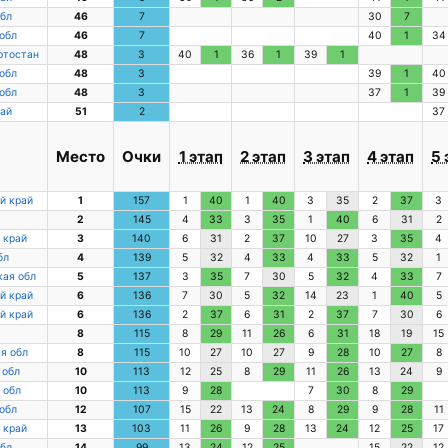
бл
46
7
30
7
обл
46
7
40
1
34
ртостан
48
3
40
1
36
1
39
1
обл
48
3
39
1
40
обл
48
3
37
1
39
ай
51
2
37
а
Место
Очки
1 этап
2 этап
3 этап
4 этап
5 
й край
1
157
1
40
1
40
3
35
2
37
3
2
145
4
33
3
35
1
40
6
31
2
 край
3
140
6
31
2
37
10
27
3
35
4
бл
4
139
5
32
4
33
4
33
5
32
1
ая обл
5
137
3
35
7
30
5
32
4
33
7
й край
6
136
7
30
5
32
14
23
1
40
5
й край
6
136
2
37
6
31
2
37
7
30
6
8
115
8
29
11
26
6
31
18
19
15
я обл
8
115
10
27
10
27
9
28
10
27
8
 обл
10
113
12
25
8
29
11
26
13
24
9
 обл
10
113
9
28
7
30
8
29
обл
12
107
15
22
13
24
8
29
9
28
11
 край
13
103
11
26
9
28
13
24
12
25
17
бл
14
99
13
24
12
25
15
22
12