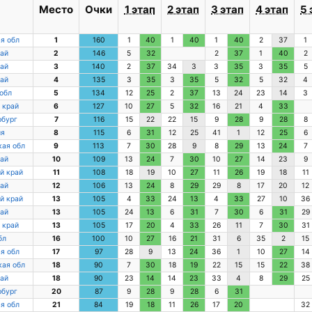
а
Место
Очки
1 этап
2 этап
3 этап
4 этап
5 
я обл
1
160
1
40
1
40
1
40
2
37
1
ай
2
146
5
32
2
37
1
40
2
ай
3
140
2
37
34
3
3
35
3
35
5
ай
4
135
3
35
3
35
5
32
5
32
4
обл
5
134
12
25
2
37
13
24
23
14
3
 край
6
127
10
27
5
32
16
21
4
33
рбург
7
116
15
22
22
15
9
28
9
28
8
ия
8
115
6
31
12
25
41
1
12
25
6
ая обл
9
113
7
30
28
9
8
29
13
24
7
ай
10
109
13
24
7
30
10
27
14
23
9
й край
11
108
18
19
10
27
11
26
19
18
11
ай
12
106
13
24
8
29
29
8
17
20
12
й край
13
105
4
33
24
13
4
33
27
10
36
ай
13
105
24
13
6
31
7
30
6
31
29
 край
13
105
17
20
4
33
26
11
7
30
31
бл
16
100
10
27
16
21
31
6
35
2
15
я обл
17
97
28
9
13
24
36
1
10
27
14
ая обл
18
90
7
30
18
19
22
15
15
22
38
ай
18
90
23
14
14
23
33
4
8
29
25
рбург
20
87
9
28
9
28
6
31
я обл
21
84
19
18
11
26
17
20
32