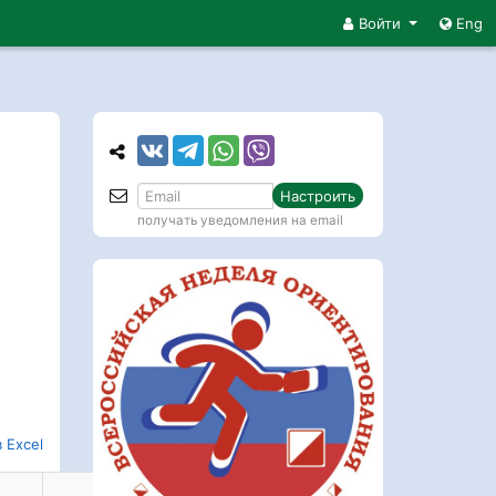
Войти
Eng
Настроить
получать уведомления на email
 Excel