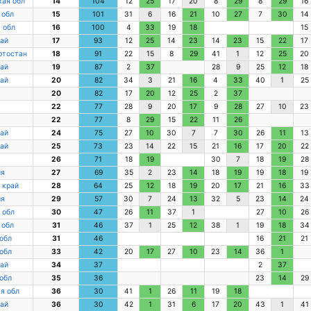
ая обл
14
104
12
25
17
20
8
29
8
29
16
 обл
15
101
31
6
16
21
10
27
7
30
14
 обл
16
100
4
33
19
18
15
ай
17
93
12
25
14
23
14
23
15
22
17
ртостан
18
91
22
15
8
29
41
1
12
25
20
ай
19
87
2
37
28
9
25
12
18
ай
20
82
34
3
21
16
4
33
40
1
25
20
82
17
20
12
25
2
37
22
77
28
9
20
17
9
28
27
10
23
22
77
8
29
15
22
11
26
ай
24
75
27
10
30
7
7
30
26
11
13
ай
25
73
23
14
22
15
21
16
17
20
22
26
71
18
19
30
7
18
19
28
ия
27
69
35
2
23
14
18
19
19
18
19
 край
28
64
25
12
18
19
20
17
21
16
33
ия
29
57
30
7
24
13
32
5
23
14
24
 обл
30
47
26
11
37
1
27
10
26
 обл
31
46
37
1
25
12
38
1
19
18
34
обл
31
46
16
21
21
обл
33
42
20
17
27
10
23
14
36
1
ай
34
37
2
37
обл
35
36
23
14
29
я обл
36
30
41
1
26
11
19
18
ай
36
30
42
1
31
6
17
20
43
1
41