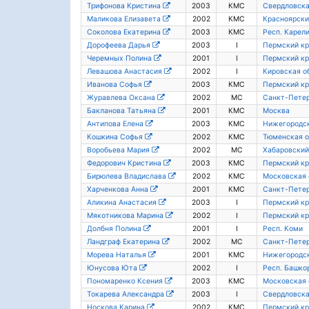
Трифонова Кристина
2003
КМС
Свердловска
Маликова Елизавета
2002
КМС
Красноярски
Соколова Екатерина
2003
КМС
Респ. Карел
Дорофеева Дарья
2003
I
Пермский кр
Черемных Полина
2001
I
Пермский кр
Левашова Анастасия
2002
I
Кировская о
Иванова Софья
2003
КМС
Пермский кр
Журавлева Оксана
2002
МС
Санкт-Пете
Бакланова Татьяна
2001
КМС
Москва
Антипова Елена
2003
КМС
Нижегородск
Кошкина Софья
2002
КМС
Тюменская о
Воробьева Мария
2002
МС
Хабаровский
Федорович Кристина
2003
КМС
Пермский кр
Бирюлева Владислава
2002
КМС
Московская 
Харченкова Анна
2001
КМС
Санкт-Пете
Аликина Анастасия
2003
I
Пермский кр
Мякотникова Марина
2002
I
Пермский кр
Долбня Полина
2001
I
Респ. Коми
Ландграф Екатерина
2002
МС
Санкт-Пете
Морева Наталья
2001
КМС
Нижегородск
Юнусова Юта
2002
I
Респ. Башко
Пономаренко Ксения
2003
КМС
Московская 
Токарева Александра
2003
I
Свердловска
Носкова Карина
2002
КМС
Пермский кр