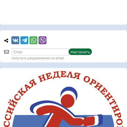
Настроить
получать уведомления на email