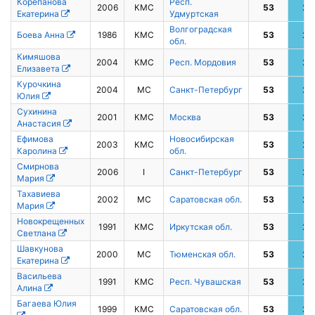
Корепанова
Респ.
2006
КМС
53
2
Екатерина
Удмуртская
Волгоградская
Боева Анна
1986
КМС
53
2
обл.
Кимяшова
2004
КМС
Респ. Мордовия
53
2
Елизавета
Курочкина
2004
МС
Санкт-Петербург
53
2
Юлия
Сухинина
2001
КМС
Москва
53
2
Анастасия
Ефимова
Новосибирская
2003
КМС
53
2
Каролина
обл.
Смирнова
2006
I
Санкт-Петербург
53
2
Мария
Тахавиева
2002
МС
Саратовская обл.
53
2
Мария
Новокрещенных
1991
КМС
Иркутская обл.
53
2
Светлана
Шавкунова
2000
МС
Тюменская обл.
53
2
Екатерина
Васильева
1991
КМС
Респ. Чувашская
53
2
Алина
Багаева Юлия
1999
КМС
Саратовская обл.
53
2