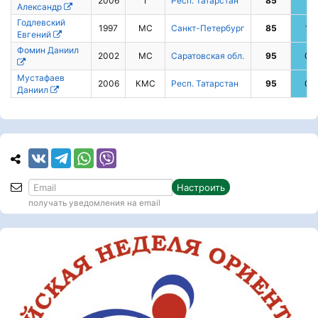
2006
I
Респ. Татарстан
85
1
Александр
Годлевский
1997
МС
Санкт-Петербург
85
1
Евгений
Фомин Даниил
2002
МС
Саратовская обл.
95
0
Мустафаев
2006
КМС
Респ. Татарстан
95
0
Даниил
Настроить
получать уведомления на email