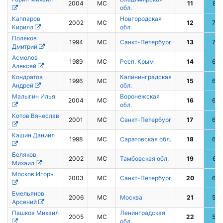
2004
МС
11
81
обл.
Каппаров
Новгородская
2002
МС
12
79
Кирилл
обл.
Поляков
1994
МС
Санкт-Петербург
13
76
Дмитрий
Асмолов
1989
МС
Респ. Крым
14
69
Алексей
Кондратов
Калининградская
1996
МС
15
68
Андрей
обл.
Малыгин Илья
Воронежская
2004
МС
16
67
обл.
Котов Вячеслав
2001
МС
Санкт-Петербург
17
65
Кашин Даниил
1998
МС
Саратовская обл.
18
64
Беляков
2002
МС
Тамбовская обл.
19
61
Михаил
Москов Игорь
2003
МС
Санкт-Петербург
20
60
Емельянов
2006
МС
Москва
21
54
Арсений
Пашков Михаил
Ленинградская
2005
МС
22
52
обл.