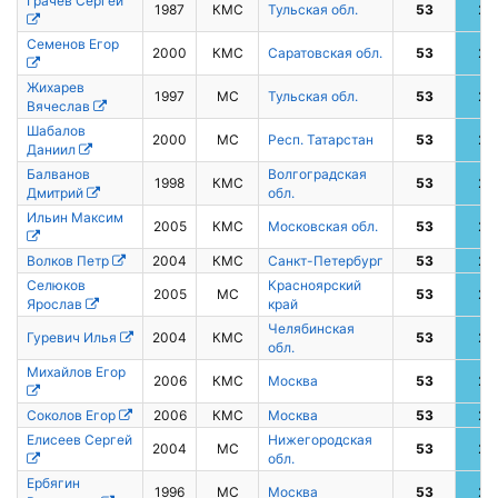
Грачев Сергей
1987
КМС
Тульская обл.
53
2
Семенов Егор
2000
КМС
Саратовская обл.
53
2
Жихарев
1997
МС
Тульская обл.
53
2
Вячеслав
Шабалов
2000
МС
Респ. Татарстан
53
2
Даниил
Балванов
Волгоградская
1998
КМС
53
2
Дмитрий
обл.
Ильин Максим
2005
КМС
Московская обл.
53
2
Волков Петр
2004
КМС
Санкт-Петербург
53
2
Селюков
Красноярский
2005
МС
53
2
Ярослав
край
Челябинская
Гуревич Илья
2004
КМС
53
2
обл.
Михайлов Егор
2006
КМС
Москва
53
2
Соколов Егор
2006
КМС
Москва
53
2
Елисеев Сергей
Нижегородская
2004
МС
53
2
обл.
Ербягин
1996
МС
Москва
53
2