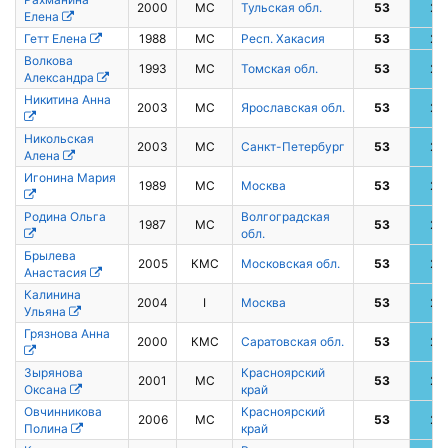
2000
МС
Тульская обл.
53
2
Елена
Гетт Елена
1988
МС
Респ. Хакасия
53
2
Волкова
1993
МС
Томская обл.
53
2
Александра
Никитина Анна
2003
МС
Ярославская обл.
53
2
Никольская
2003
МС
Санкт-Петербург
53
2
Алена
Игонина Мария
1989
МС
Москва
53
2
Родина Ольга
Волгоградская
1987
МС
53
2
обл.
Брылева
2005
КМС
Московская обл.
53
2
Анастасия
Калинина
2004
I
Москва
53
2
Ульяна
Грязнова Анна
2000
КМС
Саратовская обл.
53
2
Зырянова
Красноярский
2001
МС
53
2
Оксана
край
Овчинникова
Красноярский
2006
МС
53
2
Полина
край