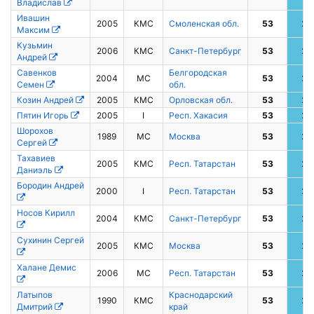
Владислав
Ивашин
2005
КМС
Смоленская обл.
53
2
Максим
Кузьмин
2006
КМС
Санкт-Петербург
53
2
Андрей
Савенков
Белгородская
2004
МС
53
2
Семен
обл.
Козин Андрей
2005
КМС
Орловская обл.
53
2
Пятин Игорь
2005
I
Респ. Хакасия
53
2
Шорохов
1989
МС
Москва
53
2
Сергей
Тахавиев
2005
КМС
Респ. Татарстан
53
2
Даниэль
Бородин Андрей
2000
I
Респ. Татарстан
53
2
Носов Кирилл
2004
КМС
Санкт-Петербург
53
2
Сухинин Сергей
2005
КМС
Москва
53
2
Халане Демис
2006
МС
Респ. Татарстан
53
2
Латыпов
Краснодарский
1990
КМС
53
2
Дмитрий
край