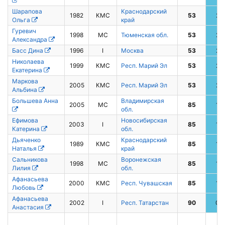
Шарапова
Краснодарский
1982
КМС
53
2
Ольга
край
Гуревич
1998
МС
Тюменская обл.
53
2
Александра
Басс Дина
1996
I
Москва
53
2
Николаева
1999
КМС
Респ. Марий Эл
53
2
Екатерина
Маркова
2005
КМС
Респ. Марий Эл
53
2
Альбина
Большева Анна
Владимирская
2005
МС
85
1
обл.
Ефимова
Новосибирская
2003
I
85
1
Катерина
обл.
Дьяченко
Краснодарский
1989
КМС
85
1
Наталья
край
Сальникова
Воронежская
1998
МС
85
1
Лилия
обл.
Афанасьева
2000
КМС
Респ. Чувашская
85
1
Любовь
Афанасьева
2002
I
Респ. Татарстан
90
0
Анастасия