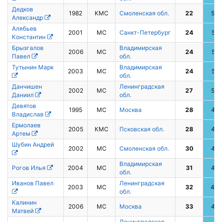
Дедков
1982
КМС
Смоленская обл.
22
52
Александр
Алябьев
2001
МС
Санкт-Петербург
24
51
Константин
Брызгалов
Владимирская
2006
МС
24
51
Павел
обл.
Тутынин Марк
Владимирская
2003
МС
24
51
обл.
Данчишен
Ленинградская
2002
МС
27
50
Даниил
обл.
Девятов
1995
МС
Москва
28
48
Владислав
Ермолаев
2005
КМС
Псковская обл.
28
48
Артем
Шубин Андрей
2002
МС
Смоленская обл.
30
46
Владимирская
Рогов Илья
2004
МС
31
45
обл.
Иванов Павел
Ленинградская
2003
МС
32
44
обл.
Калинин
2006
МС
Москва
33
41
Матвей
Ленинградская