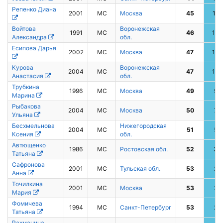
Репенко Диана
2001
МС
Москва
45
15
Войтова
Воронежская
1991
МС
46
13
Александра
обл.
Есипова Дарья
2002
МС
Москва
47
10
Курова
Воронежская
2004
МС
47
10
Анастасия
обл.
Трубкина
1996
МС
Москва
49
9
Марина
Рыбакова
2004
МС
Москва
50
7
Ульяна
Бесхмельнова
Нижегородская
2004
МС
51
5
Ксения
обл.
Автющенко
1986
МС
Ростовская обл.
52
3
Татьяна
Сафронова
2001
МС
Тульская обл.
53
2
Анна
Точилкина
2001
МС
Москва
53
2
Мария
Фомичева
1994
МС
Санкт-Петербург
53
2
Татьяна
Рахманина