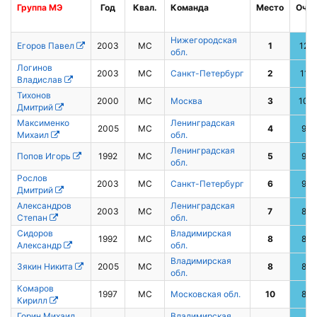
Группа
МЭ
Год
Квал.
Команда
Место
Очки
Нижегородская
Егоров Павел
2003
МС
1
120
обл.
Логинов
2003
МС
Санкт-Петербург
2
112
Владислав
Тихонов
2000
МС
Москва
3
100
Дмитрий
Максименко
Ленинградская
2005
МС
4
99
Михаил
обл.
Ленинградская
Попов Игорь
1992
МС
5
98
обл.
Рослов
2003
МС
Санкт-Петербург
6
93
Дмитрий
Александров
Ленинградская
2003
МС
7
87
Степан
обл.
Сидоров
Владимирская
1992
МС
8
86
Александр
обл.
Владимирская
Зякин Никита
2005
МС
8
86
обл.
Комаров
1997
МС
Московская обл.
10
83
Кирилл
Горин Михаил
Владимирская