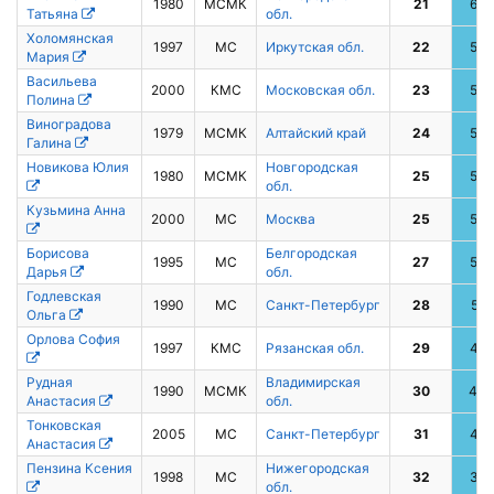
1980
МСМК
21
62
Татьяна
обл.
Холомянская
1997
МС
Иркутская обл.
22
59
Мария
Васильева
2000
КМС
Московская обл.
23
58
Полина
Виноградова
1979
МСМК
Алтайский край
24
57
Галина
Новикова Юлия
Новгородская
1980
МСМК
25
53
обл.
Кузьмина Анна
2000
МС
Москва
25
53
Борисова
Белгородская
1995
МС
27
52
Дарья
обл.
Годлевская
1990
МС
Санкт-Петербург
28
51
Ольга
Орлова София
1997
КМС
Рязанская обл.
29
45
Рудная
Владимирская
1990
МСМК
30
43
Анастасия
обл.
Тонковская
2005
МС
Санкт-Петербург
31
42
Анастасия
Пензина Ксения
Нижегородская
1998
МС
32
37
обл.