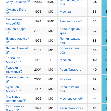
Бегун Андрей
2006
КМС
34
37
обл.
Сухарев Петр
1992
МС
Москва
35
35
Несмеянов
1994
КМС
Тамбовская обл.
35
35
Андрей
Юрьев Андрей
Красноярский
2003
МС
37
34
край
Яганов Алексей
Ленинградская
1995
МС
38
33
обл.
Яншин Алексей
Воронежская
2004
МС
38
33
обл.
Трифонов
1999
I
Москва
40
30
Михаил
Головин
2001
МС
Респ. Татарстан
40
30
Дмитрий
Хохлов Данила
2001
МС
Москва
42
29
Кулешов
Воронежская
1997
МС
43
28
Михаил
обл.
Малышев
1996
МС
Московская обл.
44
27
Владислав
Калманович
1999
МС
Респ. Татарстан
45
26
Павел