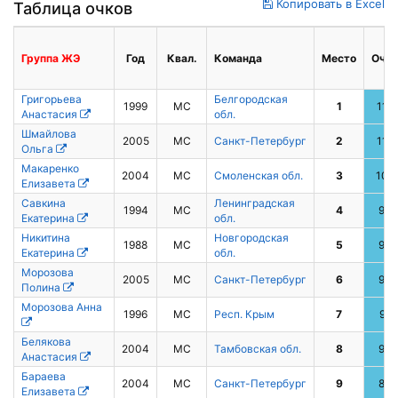
Копировать в Excel
Таблица очков
Группа
ЖЭ
Год
Квал.
Команда
Место
Очки
Григорьева
Белгородская
1999
МС
1
115
Анастасия
обл.
Шмайлова
2005
МС
Санкт-Петербург
2
111
Ольга
Макаренко
2004
МС
Смоленская обл.
3
107
Елизавета
Савкина
Ленинградская
1994
МС
4
99
Екатерина
обл.
Никитина
Новгородская
1988
МС
5
95
Екатерина
обл.
Морозова
2005
МС
Санкт-Петербург
6
93
Полина
Морозова Анна
1996
МС
Респ. Крым
7
91
Белякова
2004
МС
Тамбовская обл.
8
90
Анастасия
Бараева
2004
МС
Санкт-Петербург
9
87
Елизавета