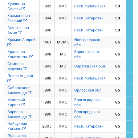
Кузнецов
1992
КМС
Респ. Чувашская
53
2
Сергей
Калманович
1994
КМС
Респ. Татарстан
53
2
Евгений
Ахметзянов
1996
I
Респ. Татарстан
53
2
Амир
Храмов Андрей
Новгородская
1981
МСМК
85
1
обл.
Кралинов
Воронежская
1998
МС
85
1
Константин
обл.
Семенов
1993
МС
Саратовская обл.
85
1
Максим
Львов Андрей
1988
КМС
Респ. Чувашская
85
1
Сабержанов
1990
КМС
Орловская обл.
85
1
Александр
Маятский
Волгоградская
1989
КМС
85
1
Кирилл
обл.
Борисов
Белгородская
1990
КМС
85
1
Александр
обл.
Набиуллин
2003
КМС
Респ. Татарстан
85
1
Камиль
Лушников