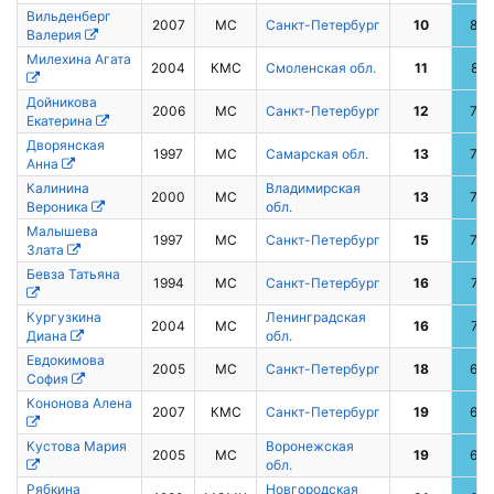
Вильденберг
2007
МС
Санкт-Петербург
10
85
Валерия
Милехина Агата
2004
КМС
Смоленская обл.
11
81
Дойникова
2006
МС
Санкт-Петербург
12
79
Екатерина
Дворянская
1997
МС
Самарская обл.
13
73
Анна
Калинина
Владимирская
2000
МС
13
73
Вероника
обл.
Малышева
1997
МС
Санкт-Петербург
15
72
Злата
Бевза Татьяна
1994
МС
Санкт-Петербург
16
71
Кургузкина
Ленинградская
2004
МС
16
71
Диана
обл.
Евдокимова
2005
МС
Санкт-Петербург
18
69
София
Кононова Алена
2007
КМС
Санкт-Петербург
19
64
Кустова Мария
Воронежская
2005
МС
19
64
обл.
Рябкина
Новгородская