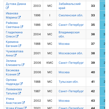
Дутова Диана
Забайкальский
2003
МС
33
34
край
Иванова
1996
I
Смоленская обл.
33
34
Марина
Райкова
1986
МС
Санкт-Петербург
35
32
Светлана
Гладилкина
Владимирская
2004
МС
36
30
Олеся
обл.
Кремена
1988
МС
Москва
37
28
Евгения
Чумоватова
2001
МС
Московская обл.
38
27
Анна
Зелина
2006
КМС
Санкт-Петербург
39
26
Елизавета
Евсикова
2006
МС
Москва
40
24
Ксения
Орлова
1988
МС
Тульская обл.
41
23
Надежда
Лахманова
1987
МС
Санкт-Петербург
42
21
Татьяна
Утина
2002
МС
Москва
43
20
Анастасия
Усова Юлия
2001
МС
Санкт-Петербург
44
17