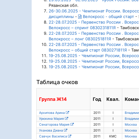
Рязанская обл.
26-30.06.2025 - Чемпионат России. Всеро
дисциплины
-
Велокросс - общий старт
- 
22-28.07.2025 - Первенство России . Всер
Велокросс – спринт 0830231811Я
- Тамбовск
22-28.07.2025 - Первенство России . Всер
Велокросс – лонг 0830251811Я
- Тамбовская
22-28.07.2025 - Первенство России . Всер
Велокросс – общий старт 0830271811Я
- Там
19-25.08.2025 - Чемпионат России, Всерос
19-25.08.2025 - Чемпионат России, Всерос
19-25.08.2025 - Чемпионат России, Всерос
Таблица очков
Группа
Ж14
Год
Квал.
Кома
Архипова Арина
2011
I
Владими
Урюкина Мария
2011
I
Владими
Сенаторова Мария
2011
I
Москва
Уханова Диана
2011
I
Москва
Савчук Василиса
2011
КМС
Москва