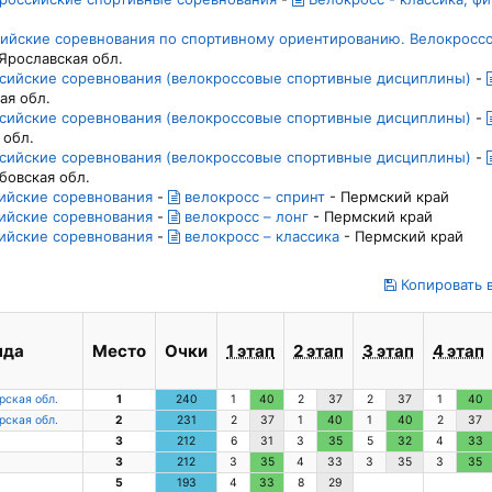
ссийские соревнования по спортивному ориентированию. Велокросс
Ярославская обл.
оссийские соревнования (велокроссовые спортивные дисциплины)
-
ая обл.
оссийские соревнования (велокроссовые спортивные дисциплины)
-
 обл.
оссийские соревнования (велокроссовые спортивные дисциплины)
-
бовская обл.
сийские соревнования
-
велокросс – спринт
- Пермский край
сийские соревнования
-
велокросс – лонг
- Пермский край
сийские соревнования
-
велокросс – классика
- Пермский край
Копировать в
нда
Место
Очки
1 этап
2 этап
3 этап
4 этап
рская обл.
1
240
1
40
2
37
2
37
1
40
рская обл.
2
231
2
37
1
40
1
40
2
37
3
212
6
31
3
35
5
32
4
33
3
212
3
35
4
33
3
35
3
35
5
193
4
33
8
29