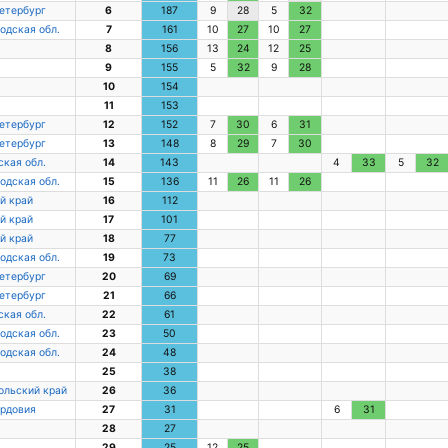
етербург
6
187
9
28
5
32
одская обл.
7
161
10
27
10
27
8
156
13
24
12
25
9
155
5
32
9
28
10
154
11
153
етербург
12
152
7
30
6
31
етербург
13
148
8
29
7
30
кая обл.
14
143
4
33
5
32
одская обл.
15
136
11
26
11
26
й край
16
112
й край
17
101
й край
18
77
одская обл.
19
73
етербург
20
69
етербург
21
66
кая обл.
22
61
одская обл.
23
50
одская обл.
24
48
25
38
ольский край
26
36
ордовия
27
31
6
31
28
27
29
25
12
25