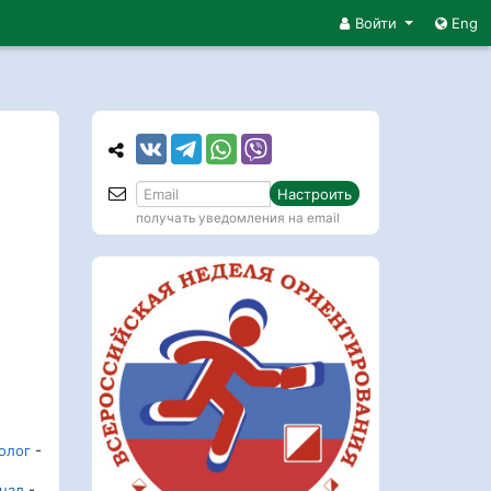
Войти
Eng
Настроить
получать уведомления на email
олог
-
инал
-