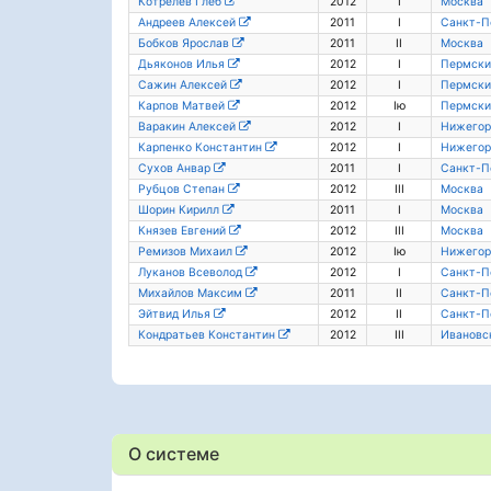
Котрелев Глеб
2012
I
Москва
Андреев Алексей
2011
I
Санкт-П
Бобков Ярослав
2011
II
Москва
Дьяконов Илья
2012
I
Пермски
Сажин Алексей
2012
I
Пермски
Карпов Матвей
2012
Iю
Пермски
Варакин Алексей
2012
I
Нижегор
Карпенко Константин
2012
I
Нижегор
Сухов Анвар
2011
I
Санкт-П
Рубцов Степан
2012
III
Москва
Шорин Кирилл
2011
I
Москва
Князев Евгений
2012
III
Москва
Ремизов Михаил
2012
Iю
Нижегор
Луканов Всеволод
2012
I
Санкт-П
Михайлов Максим
2011
II
Санкт-П
Эйтвид Илья
2012
II
Санкт-П
Кондратьев Константин
2012
III
Ивановск
О системе