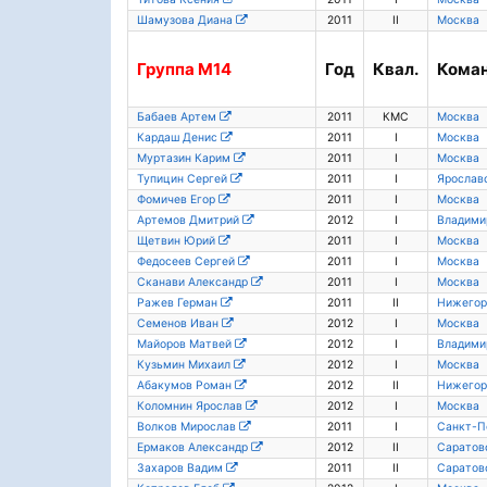
Шамузова Диана
2011
II
Москва
Группа
М14
Год
Квал.
Кома
Бабаев Артем
2011
КМС
Москва
Кардаш Денис
2011
I
Москва
Муртазин Карим
2011
I
Москва
Тупицин Сергей
2011
I
Ярославс
Фомичев Егор
2011
I
Москва
Артемов Дмитрий
2012
I
Владими
Щетвин Юрий
2011
I
Москва
Федосеев Сергей
2011
I
Москва
Сканави Александр
2011
I
Москва
Ражев Герман
2011
II
Нижегор
Семенов Иван
2012
I
Москва
Майоров Матвей
2012
I
Владими
Кузьмин Михаил
2012
I
Москва
Абакумов Роман
2012
II
Нижегор
Коломнин Ярослав
2012
I
Москва
Волков Мирослав
2011
I
Санкт-П
Ермаков Александр
2012
II
Саратовс
Захаров Вадим
2011
II
Саратовс