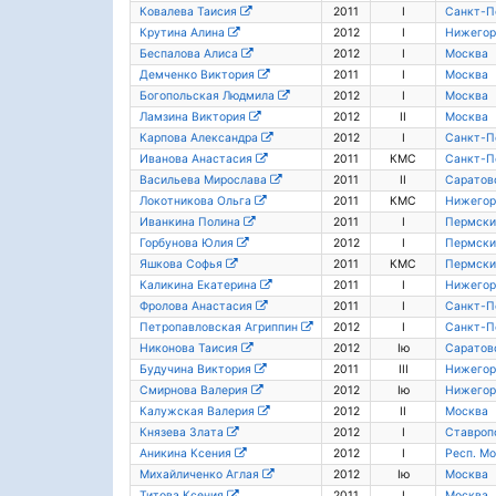
Ковалева Таисия
2011
I
Санкт-П
Крутина Алина
2012
I
Нижегор
Беспалова Алиса
2012
I
Москва
Демченко Виктория
2011
I
Москва
Богопольская Людмила
2012
I
Москва
Ламзина Виктория
2012
II
Москва
Карпова Александра
2012
I
Санкт-П
Иванова Анастасия
2011
КМС
Санкт-П
Васильева Мирослава
2011
II
Саратовс
Локотникова Ольга
2011
КМС
Нижегор
Иванкина Полина
2011
I
Пермски
Горбунова Юлия
2012
I
Пермски
Яшкова Софья
2011
КМС
Пермски
Каликина Екатерина
2011
I
Нижегор
Фролова Анастасия
2011
I
Санкт-П
Петропавловская Агриппин
2012
I
Санкт-П
Никонова Таисия
2012
Iю
Саратовс
Будучина Виктория
2011
III
Нижегор
Смирнова Валерия
2012
Iю
Нижегор
Калужская Валерия
2012
II
Москва
Князева Злата
2012
I
Ставроп
Аникина Ксения
2012
I
Респ. М
Михайличенко Аглая
2012
Iю
Москва
Титова Ксения
2011
I
Москва