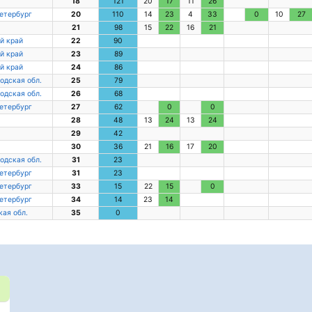
18
121
20
17
11
26
етербург
20
110
14
23
4
33
0
10
27
21
98
15
22
16
21
й край
22
90
й край
23
89
й край
24
86
одская обл.
25
79
одская обл.
26
68
етербург
27
62
0
0
28
48
13
24
13
24
29
42
30
36
21
16
17
20
одская обл.
31
23
етербург
31
23
етербург
33
15
22
15
0
етербург
34
14
23
14
ая обл.
35
0