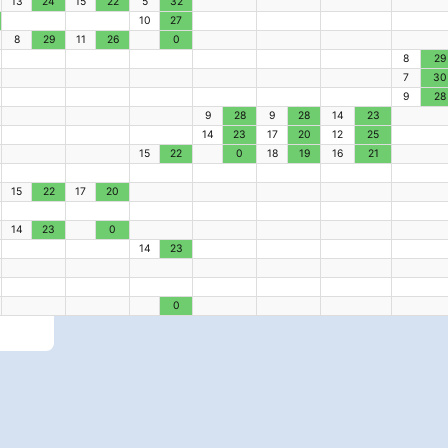
13
24
15
22
5
32
10
27
8
29
11
26
0
8
29
7
30
9
28
9
28
9
28
14
23
14
23
17
20
12
25
15
22
0
18
19
16
21
15
22
17
20
14
23
0
14
23
0