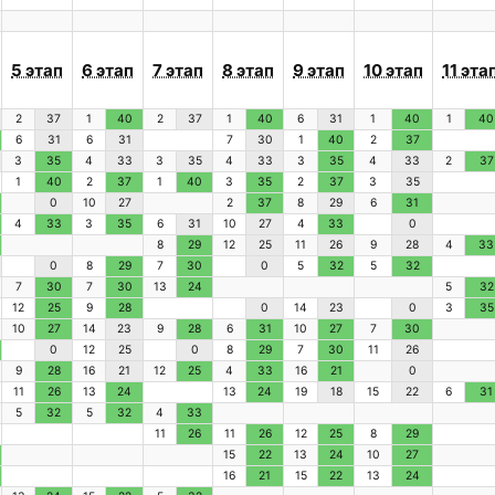
5 этап
6 этап
7 этап
8 этап
9 этап
10 этап
11 эта
2
37
1
40
2
37
1
40
6
31
1
40
1
40
6
31
6
31
7
30
1
40
2
37
3
35
4
33
3
35
4
33
3
35
4
33
2
37
1
40
2
37
1
40
3
35
2
37
3
35
0
10
27
2
37
8
29
6
31
4
33
3
35
6
31
10
27
4
33
0
8
29
12
25
11
26
9
28
4
33
0
8
29
7
30
0
5
32
5
32
7
30
7
30
13
24
5
32
12
25
9
28
0
14
23
0
3
35
10
27
14
23
9
28
6
31
10
27
7
30
0
12
25
0
8
29
7
30
11
26
9
28
16
21
12
25
4
33
16
21
0
11
26
13
24
13
24
19
18
15
22
6
31
5
32
5
32
4
33
11
26
11
26
12
25
8
29
15
22
13
24
10
27
16
21
15
22
13
24