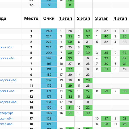
30
0
0
нда
Место
Очки
1 этап
2 этап
3 этап
4 этап
1
240
9
28
1
40
2
37
1
40
2
224
3
35
2
37
1
40
3
35
2
224
1
40
6
31
5
32
4
33
кая обл.
2
224
12
25
3
35
5
200
7
30
7
30
3
35
2
37
рская обл.
6
199
4
33
0
4
33
5
32
7
191
10
27
9
28
7
30
6
31
7
191
2
37
0
6
31
8
29
9
182
17
20
14
23
одская обл.
9
182
19
18
8
29
11
172
8
29
11
26
рская обл.
12
171
11
26
10
27
8
29
7
30
12
171
5
32
5
32
одская обл.
14
164
17
20
0
15
150
6
31
15
22
етербург
16
146
16
21
18
19
кая обл.
17
128
10
27
9
28
кая обл.
18
121
9
28
11
26