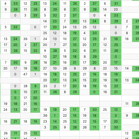
4
33
12
25
13
24
11
26
2
37
6
31
9
28
11
26
8
29
6
31
9
28
14
23
0
3
35
5
32
2
37
0
4
33
14
23
7
30
13
24
8
29
2
3
5
32
0
17
20
24
13
25
12
0
7
3
25
12
18
19
4
33
0
8
2
13
24
36
1
24
13
10
27
12
25
21
16
16
21
17
20
2
37
30
7
27
10
20
17
12
25
11
26
15
22
9
28
5
32
6
31
11
26
10
27
19
18
8
29
0
7
30
9
28
16
21
16
21
17
20
20
17
20
17
19
18
27
10
28
9
29
8
22
15
14
2
0
47
1
19
18
12
25
21
16
18
19
20
17
13
24
15
22
19
18
13
2
0
28
9
35
2
17
20
18
19
15
22
0
10
27
11
26
8
29
0
16
21
0
17
20
19
18
21
16
11
2
24
13
20
17
18
19
20
17
7
30
25
12
36
1
22
15
19
18
0
9
2
16
21
18
19
23
14
25
12
22
15
17
20
3
35
9
28
26
11
7
30
26
11
25
12
12
2