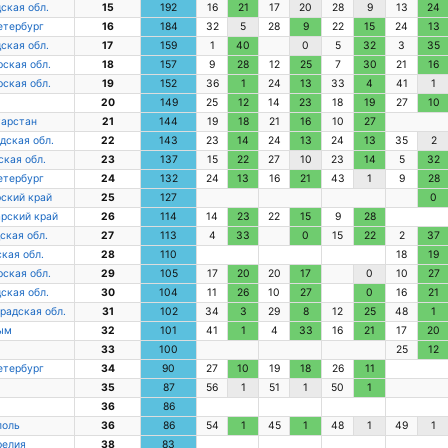
ская обл.
15
192
16
21
17
20
28
9
13
24
етербург
16
184
32
5
28
9
22
15
24
13
ская обл.
17
159
1
40
0
5
32
3
35
ская обл.
18
157
9
28
12
25
7
30
21
16
ская обл.
19
152
36
1
24
13
33
4
41
1
20
149
25
12
14
23
18
19
27
10
тарстан
21
144
19
18
21
16
10
27
дская обл.
22
143
23
14
24
13
24
13
35
2
кая обл.
23
137
15
22
27
10
23
14
5
32
етербург
24
132
24
13
16
21
43
1
9
28
ский край
25
127
0
рский край
26
114
14
23
22
15
9
28
ская обл.
27
113
4
33
0
15
22
2
37
кая обл.
28
110
18
19
ская обл.
29
105
17
20
20
17
0
10
27
ская обл.
30
104
11
26
10
27
0
16
21
радская обл.
31
102
34
3
29
8
12
25
48
1
ым
32
101
41
1
4
33
16
21
17
20
33
100
25
12
етербург
34
90
27
10
19
18
26
11
35
87
56
1
51
1
50
1
36
86
поль
36
86
54
1
45
1
48
1
49
1
релия
38
83