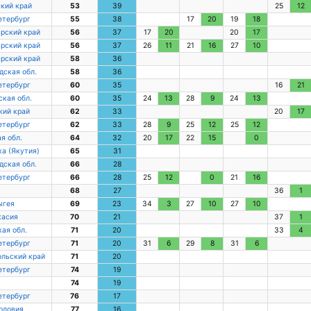
кий край
53
39
25
12
етербург
55
38
17
20
19
18
рский край
56
37
17
20
20
17
рский край
56
37
26
11
21
16
27
10
рский край
58
36
дская обл.
58
36
етербург
60
35
16
21
кая обл.
60
35
24
13
28
9
24
13
кий край
62
33
20
17
етербург
62
33
28
9
25
12
25
12
я обл.
64
32
20
17
22
15
0
ха (Якутия)
65
31
дская обл.
66
28
етербург
66
28
25
12
0
21
16
68
27
36
1
ыгея
69
23
34
3
27
10
27
10
касия
70
21
37
1
ая обл.
71
20
33
4
етербург
71
20
31
6
29
8
31
6
льский край
71
20
етербург
74
19
74
19
етербург
76
17
рдовия
77
16