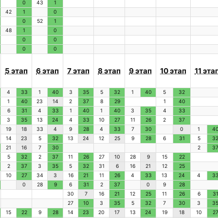
0
43
1
42
1
0
0
52
1
48
1
0
0
0
0
0
5 этап
6 этап
7 этап
8 этап
9 этап
10 этап
11 эта
4
33
1
40
3
35
5
32
1
40
5
32
1
40
23
14
2
37
8
29
1
40
6
31
4
33
1
40
1
40
3
35
4
33
3
35
13
24
4
33
10
27
11
26
2
37
19
18
33
4
9
28
4
33
7
30
0
1
4
14
23
5
32
13
24
12
25
9
28
6
31
5
3
21
16
7
30
2
3
5
32
2
37
11
26
27
10
28
9
15
22
2
37
3
35
5
32
31
6
16
21
12
25
10
27
34
3
16
21
11
26
4
33
13
24
4
3
0
28
9
6
31
2
37
0
9
28
30
7
16
21
12
25
11
26
6
3
27
10
3
35
5
32
7
30
3
3
15
22
9
28
14
23
20
17
13
24
19
18
10
2