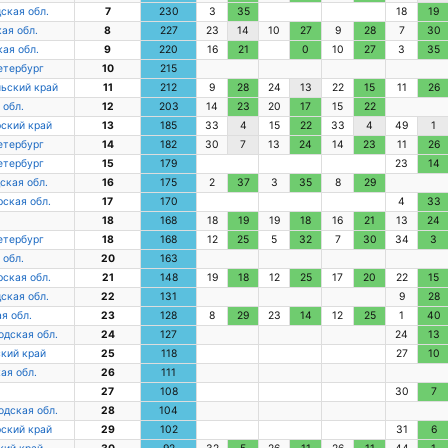
ская обл.
7
230
3
35
18
19
ая обл.
8
227
23
14
10
27
9
28
7
30
ая обл.
9
220
16
21
0
10
27
3
35
етербург
10
215
ьский край
11
212
9
28
24
13
22
15
11
26
 обл.
12
203
14
23
20
17
15
22
ский край
13
185
33
4
15
22
33
4
49
1
етербург
14
182
30
7
13
24
14
23
11
26
етербург
15
179
23
14
ская обл.
16
175
2
37
3
35
8
29
ская обл.
17
170
4
33
18
168
18
19
19
18
16
21
13
24
етербург
18
168
12
25
5
32
7
30
34
3
 обл.
20
163
ская обл.
21
148
19
18
12
25
17
20
22
15
ская обл.
22
131
9
28
я обл.
23
128
8
29
23
14
12
25
1
40
дская обл.
24
127
24
13
кий край
25
118
27
10
ая обл.
26
111
27
108
30
7
дская обл.
28
104
ский край
29
102
31
6