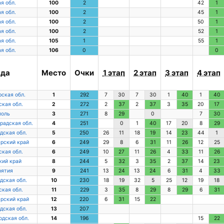
я обл.
100
2
42
1
я обл.
100
2
45
1
я обл.
100
2
50
1
я обл.
100
2
52
1
я обл.
105
1
55
1
я обл.
106
0
0
нда
Место
Очки
1 этап
2 этап
3 этап
4 этап
ская обл.
1
292
7
30
7
30
1
40
1
40
кая обл.
2
272
2
37
2
37
3
35
20
17
поль
3
271
8
29
0
7
30
радская обл.
4
251
0
1
40
17
20
8
29
дская обл.
5
250
26
11
18
19
14
23
44
1
рский край
6
249
29
8
6
31
11
26
12
25
кая обл.
6
249
10
27
11
26
4
33
11
26
кий край
8
244
5
32
3
35
2
37
14
23
рятия
9
241
13
24
13
24
6
31
4
33
дская обл.
10
230
18
19
32
5
25
12
19
18
кая обл.
11
229
3
35
8
29
8
29
6
31
рский край
12
220
6
31
15
22
дская обл.
13
207
дская обл.
14
196
15
22