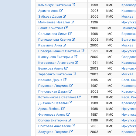
Каменчук Екатерина
1999
КМС
Краснода
Арамян Анна
2005
КМС
Краснояр
Зубкова Дарья
2006
КМС
Москва
Молчанова Наталья
1996
I
Иркутска
Левит Кристина
2000
МС
Ленингра
Сальникова Лилия
1998
МС
Воронежс
Поликарпова Ксения
2006
КМС
Волгогра
Кузьмина Анна
2000
МС
Москва
Новокрещенных Светлана
1991
КМС
Иркутска
Шавкунова Екатерина
2000
МС
Свердлов
Кугаевская Анастасия
1991
КМС
Краснода
Белякова Алина
2003
МС
Ивановск
Тарасенко Екатерина
2003
МС
Москва
Иванова Дарья
1995
МС
Респ. Ха
Прусская Людмила
1987
МС
Краснояр
Плясовская Дарья
2002
МС
Краснояр
Котельникова Светлана
1988
КМС
Респ. Ха
Дьяченко Наталья
1989
КМС
Краснода
Арель Любовь
1988
КМС
Иркутска
Филиппова Алена
1987
КМС
Иркутска
Орлова Екатерина
1986
КМС
Иркутска
Оготоева Анастасия
2005
КМС
Иркутска
Залуцкая Людмила
2003
МС
Краснояр