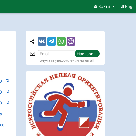
Войти
Eng
Настроить
получать уведомления на email
О
-
О
-
О
-
а
сс-