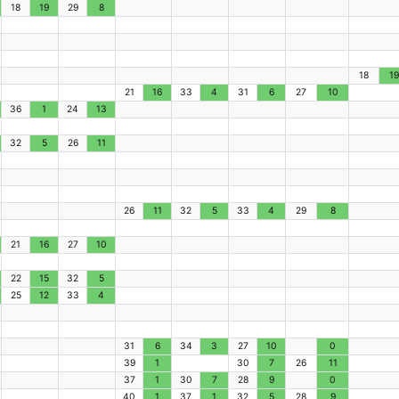
18
19
29
8
18
19
21
16
33
4
31
6
27
10
36
1
24
13
32
5
26
11
26
11
32
5
33
4
29
8
21
16
27
10
22
15
32
5
25
12
33
4
31
6
34
3
27
10
0
39
1
30
7
26
11
37
1
30
7
28
9
0
40
1
37
1
32
5
28
9