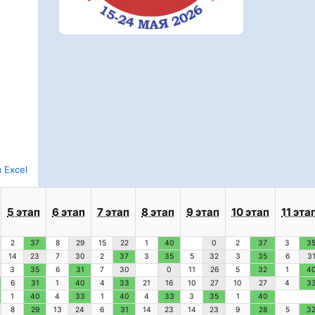
 Excel
5 этап
6 этап
7 этап
8 этап
9 этап
10 этап
11 эта
2
37
8
29
15
22
1
40
0
2
37
3
3
14
23
7
30
2
37
3
35
5
32
3
35
6
3
3
35
6
31
7
30
0
11
26
5
32
1
4
6
31
1
40
4
33
21
16
10
27
10
27
4
3
1
40
4
33
1
40
4
33
3
35
1
40
8
29
13
24
6
31
14
23
14
23
9
28
5
3