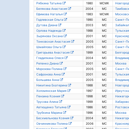
Рябкина Татьяна
1980
МСМК
Новгород
Белякова Анастасия
2004
МС
Тамбовск
Ефимова Наталья
1983
МСМК
Московск
Годлевская Ольга
1990
МС
Санкт-П
Дутова Диана
2003
МС
Забайкал
Орлова Надежда
1988
МС
Тульская
Зырянова Оксана
2001
МС
Краснояр
Тонковская Анастасия
2005
МС
Санкт-П
Шмайлова Ольга
2005
МС
Санкт-П
Григорьева Анастасия
1999
МС
Белгород
Гладилкина Олеся
2004
МС
Владимир
Репенко Диана
2001
МС
Москва
Морозова Полина
2005
МС
Санкт-П
Сафронова Анна
2001
МС
Тульская
Большева Анна
2005
МС
Владимир
Никитина Екатерина
1988
МС
Новгород
Холомянская Мария
1997
МС
Иркутска
Пензина Ксения
1998
МС
Нижегоро
Трусова Алина
1999
МС
Хабаровс
Автющенко Татьяна
1986
МС
Ростовск
Трубкина Марина
1996
МС
Москва
Бесхмельнова Ксения
2004
МС
Нижегоро
Овчинникова Полина
2006
МС
Краснояр