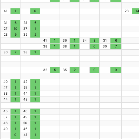
41
1
0
23
1
31
6
31
6
27
10
37
1
28
9
35
2
41
1
36
1
34
3
31
6
38
1
38
1
0
30
7
30
7
38
1
32
5
35
2
0
0
40
1
42
1
47
1
51
1
38
1
44
1
44
1
48
1
45
1
40
1
37
1
49
1
46
1
50
1
49
1
46
1
0
41
1