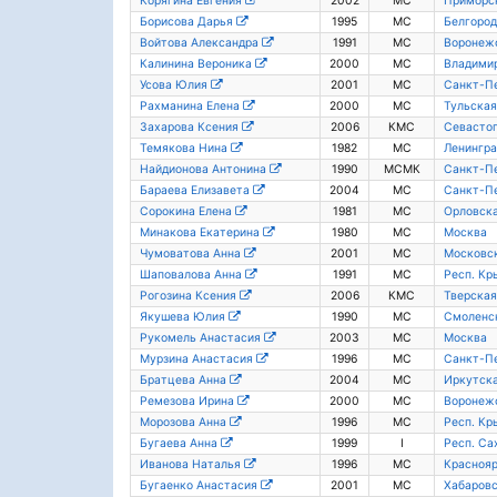
Корягина Евгения
2002
МС
Приморс
Борисова Дарья
1995
МС
Белгород
Войтова Александра
1991
МС
Воронежс
Калинина Вероника
2000
МС
Владимир
Усова Юлия
2001
МС
Санкт-П
Рахманина Елена
2000
МС
Тульская
Захарова Ксения
2006
КМС
Севасто
Темякова Нина
1982
МС
Ленингра
Найдионова Антонина
1990
МСМК
Санкт-П
Бараева Елизавета
2004
МС
Санкт-П
Сорокина Елена
1981
МС
Орловска
Минакова Екатерина
1980
МС
Москва
Чумоватова Анна
2001
МС
Московск
Шаповалова Анна
1991
МС
Респ. Кр
Рогозина Ксения
2006
КМС
Тверская
Якушева Юлия
1990
МС
Смоленск
Рукомель Анастасия
2003
МС
Москва
Мурзина Анастасия
1996
МС
Санкт-П
Братцева Анна
2004
МС
Иркутска
Ремезова Ирина
2000
МС
Воронежс
Морозова Анна
1996
МС
Респ. Кр
Бугаева Анна
1999
I
Респ. Са
Иванова Наталья
1996
МС
Краснояр
Бугаенко Анастасия
2001
МС
Хабаровс