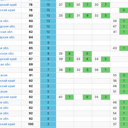
рский край
78
15
37
1
30
7
30
7
ский край
78
15
0
80
13
35
2
31
6
32
5
я обл.
80
13
39
1
дская обл.
82
12
47
1
кая обл.
82
12
41
1
дская обл.
84
11
85
9
я обл.
85
9
43
1
ская обл.
87
8
29
8
0
рский край
87
8
39
1
33
4
34
3
ая обл.
89
7
89
7
38
1
32
5
36
1
касия
91
4
35
2
ский край
92
3
56
1
ский край
92
3
48
1
касия
92
3
51
1
рский край
92
3
40
1
0
35
2
я обл.
92
3
46
1
я обл.
92
3
40
1
я обл.
92
3
54
1
я обл.
92
3
53
1
ский край
100
2
57
1