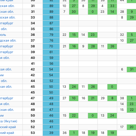
кий край
30
92
32
5
26
11
26
11
44
1
ская обл.
31
89
10
27
8
29
4
33
кая обл.
31
89
7
30
0
23
14
28
9
ская обл.
33
88
8
29
етербург
34
87
 обл.
35
86
поль
36
79
22
15
14
23
32
5
дская обл.
37
76
10
27
етербург
38
70
21
16
9
28
11
26
етербург
39
61
я обл.
40
59
41
56
ая обл.
42
54
6
31
ым
42
54
 обл.
44
52
ая обл.
45
50
13
24
11
26
0
45
50
етербург
47
49
27
10
16
21
29
8
38
1
я обл.
48
48
14
23
кая обл.
49
47
15
22
ым
50
46
15
22
0
13
24
ха (Якутия)
50
46
ский край
52
41
17
20
кий край
53
39
36
1
18
19
18
19