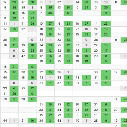
17
20
17
20
36
1
32
5
14
23
18
19
8
2
9
28
29
8
8
29
13
24
6
31
3
35
0
15
22
7
30
0
0
8
29
8
29
41
1
11
26
10
27
6
31
10
27
14
23
12
25
32
5
18
19
9
28
27
10
24
13
19
18
14
23
15
22
17
20
30
7
0
38
1
23
14
0
36
1
9
2
26
11
19
18
24
13
25
12
37
1
22
15
0
12
25
25
12
22
15
46
1
20
17
0
47
1
12
25
28
9
18
19
29
8
0
29
8
15
22
19
18
0
16
21
0
25
12
38
1
22
15
36
1
30
7
17
2
40
1
18
19
42
1
33
4
43
1
21
16
0
0
35
2
37
1
31
6
16
21
33
4
25
12
0
11
26
0
29
8
20
17
14
2
21
16
25
12
20
17
31
6
33
4
34
3
25
12
32
5
20
17
15
22
29
8
8
29
10
27
44
1
21
16
34
3
43
1
40
1
28
9
12
2
7
3