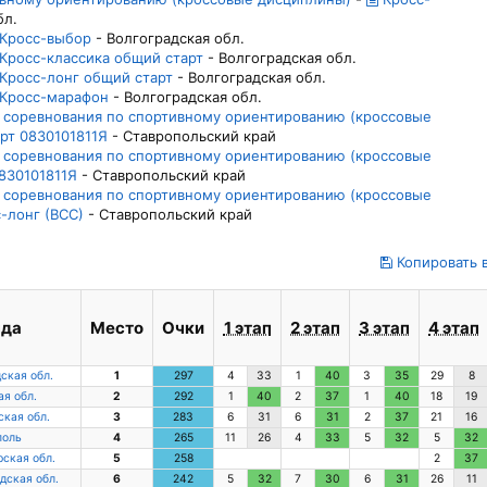
бл.
Кросс-выбор
- Волгоградская обл.
Кросс-классика общий старт
- Волгоградская обл.
Кросс-лонг общий старт
- Волгоградская обл.
Кросс-марафон
- Волгоградская обл.
ие соревнования по спортивному ориентированию (кроссовые
рт 0830101811Я
- Ставропольский край
ие соревнования по спортивному ориентированию (кроссовые
830101811Я
- Ставропольский край
ие соревнования по спортивному ориентированию (кроссовые
-лонг (ВСС)
- Ставропольский край
Копировать в
нда
Место
Очки
1 этап
2 этап
3 этап
4 этап
ская обл.
1
297
4
33
1
40
3
35
29
8
я обл.
2
292
1
40
2
37
1
40
18
19
кая обл.
3
283
6
31
6
31
2
37
21
16
поль
4
265
11
26
4
33
5
32
5
32
ская обл.
5
258
2
37
дская обл.
6
242
5
32
7
30
6
31
26
11