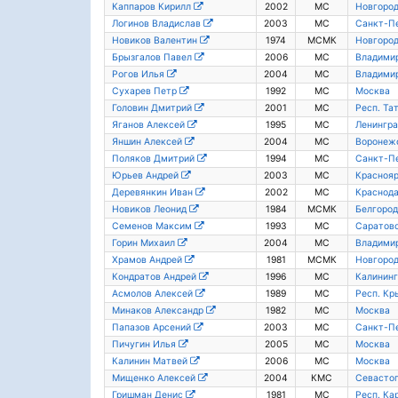
Каппаров Кирилл
2002
МС
Новгород
Логинов Владислав
2003
МС
Санкт-П
Новиков Валентин
1974
МСМК
Новгород
Брызгалов Павел
2006
МС
Владимир
Рогов Илья
2004
МС
Владимир
Сухарев Петр
1992
МС
Москва
Головин Дмитрий
2001
МС
Респ. Та
Яганов Алексей
1995
МС
Ленингра
Яншин Алексей
2004
МС
Воронежс
Поляков Дмитрий
1994
МС
Санкт-П
Юрьев Андрей
2003
МС
Краснояр
Деревянкин Иван
2002
МС
Краснода
Новиков Леонид
1984
МСМК
Белгород
Семенов Максим
1993
МС
Саратовс
Горин Михаил
2004
МС
Владимир
Храмов Андрей
1981
МСМК
Новгород
Кондратов Андрей
1996
МС
Калининг
Асмолов Алексей
1989
МС
Респ. Кр
Минаков Александр
1982
МС
Москва
Папазов Арсений
2003
МС
Санкт-П
Пичугин Илья
2005
МС
Москва
Калинин Матвей
2006
МС
Москва
Мищенко Алексей
2004
КМС
Севасто
Гришман Денис
1981
МС
Респ. Ка