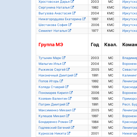
Хростовская Дарья
2003
МС
Иркутска
Сергунина Наталья
1982
КМС
Иркутска
Выгузова Анастасия
2004
КМС
Иркутска
Нижегородцева Екатерина
1997
КМС
Иркутска
Шестакова София
2006
КМС
Иркутска
Семилет Наталья
1977
КМС
Иркутска
Группа
МЭ
Год
Квал.
Кома
Тутынин Марк
2003
МС
Владимир
Малыгин Илья
2004
МС
Воронежс
Рыжиков Сергей
2005
МС
Севасто
Наконечный Дмитрий
1991
МС
Калининг
Попов Игорь
1992
МС
Ленингра
Коляда Ставрий
1999
МС
Краснода
Пономарев Кирилл
2006
МС
Воронежс
Козявин Валентин
1995
МС
Приморс
Патрин Дмитрий
1991
МС
Респ. Бу
Максименко Михаил
2005
МС
Ленингра
Кулешов Михаил
1997
МС
Воронежс
Бондаренко Роман
1984
МС
Краснода
Годлевский Евгений
1997
МС
Ленингра
Курносов Никита
2001
МС
Нижегоро