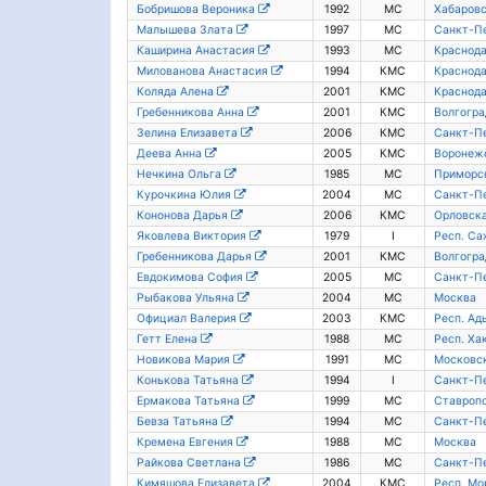
Бобришова Вероника
1992
МС
Хабаровс
Малышева Злата
1997
МС
Санкт-П
Каширина Анастасия
1993
МС
Краснода
Милованова Анастасия
1994
КМС
Краснода
Коляда Алена
2001
КМС
Краснода
Гребенникова Анна
2001
КМС
Волгогра
Зелина Елизавета
2006
КМС
Санкт-П
Деева Анна
2005
КМС
Воронежс
Нечкина Ольга
1985
МС
Приморс
Курочкина Юлия
2004
МС
Санкт-П
Кононова Дарья
2006
КМС
Орловска
Яковлева Виктория
1979
I
Респ. Са
Гребенникова Дарья
2001
КМС
Волгогра
Евдокимова София
2005
МС
Санкт-П
Рыбакова Ульяна
2004
МС
Москва
Официал Валерия
2003
КМС
Респ. Ад
Гетт Елена
1988
МС
Респ. Ха
Новикова Мария
1991
МС
Московск
Конькова Татьяна
1994
I
Санкт-П
Ермакова Татьяна
1999
МС
Ставропо
Бевза Татьяна
1994
МС
Санкт-П
Кремена Евгения
1988
МС
Москва
Райкова Светлана
1986
МС
Санкт-П
Кимяшова Елизавета
2004
КМС
Респ. Мо