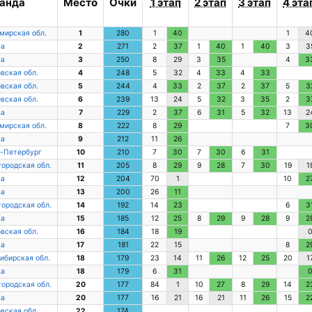
анда
Место
Очки
1 этап
2 этап
3 этап
4 эта
мирская обл.
1
280
1
40
1
4
ва
2
271
2
37
1
40
1
40
3
3
ва
3
250
8
29
3
35
4
3
вская обл.
4
248
5
32
4
33
4
33
вская обл.
5
244
4
33
2
37
2
37
5
3
вская обл.
6
239
13
24
5
32
3
35
2
3
ва
7
229
2
37
6
31
5
32
13
2
мирская обл.
8
222
8
29
7
3
ва
9
212
11
26
-Петербург
10
210
7
30
7
30
6
31
ородская обл.
11
205
8
29
9
28
7
30
19
1
ва
12
204
70
1
10
2
ва
13
200
26
11
ородская обл.
14
192
14
23
6
3
ва
15
185
12
25
8
29
9
28
9
2
вская обл.
16
184
18
19
ва
17
181
22
15
8
2
ибирская обл.
18
179
23
14
11
26
12
25
20
1
ва
18
179
6
31
ородская обл.
20
177
84
1
10
27
8
29
14
2
ва
20
177
16
21
16
21
11
26
15
2
вская обл.
22
174