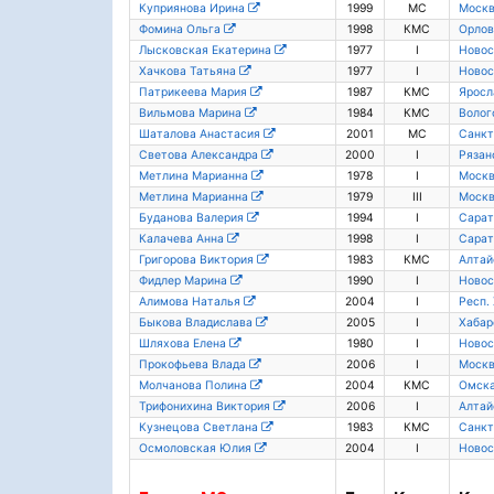
Куприянова Ирина
1999
МС
Моск
Фомина Ольга
1998
КМС
Орлов
Лысковская Екатерина
1977
I
Новос
Хачкова Татьяна
1977
I
Новос
Патрикеева Мария
1987
КМС
Яросл
Вильмова Марина
1984
КМС
Волог
Шаталова Анастасия
2001
МС
Санкт
Светова Александра
2000
I
Рязан
Метлина Марианна
1978
I
Моск
Метлина Марианна
1979
III
Моск
Буданова Валерия
1994
I
Сарат
Калачева Анна
1998
I
Сарат
Григорова Виктория
1983
КМС
Алтай
Фидлер Марина
1990
I
Новос
Алимова Наталья
2004
I
Респ.
Быкова Владислава
2005
I
Хабар
Шляхова Елена
1980
I
Новос
Прокофьева Влада
2006
I
Моск
Молчанова Полина
2004
КМС
Омска
Трифонихина Виктория
2006
I
Алтай
Кузнецова Светлана
1983
КМС
Санкт
Осмоловская Юлия
2004
I
Новос