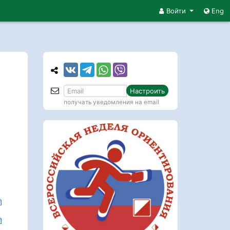
Войти
Eng
Настроить
получать уведомления на email