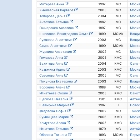
Митерева Анна
1997
МС
Моск
Хмелевская Варвара
2005
МС
Моск
Топорова Дарья
2004
МС
Моск
Антохина Татьяна
1982
МС
Моск
Гончаренко Ангелина
1997
МС
Моск
Шипилова-Виноградова Ольга
1990
МСМК
Влади
Рузанова Анастасия
2003
МС
Влади
Свирь Анастасия
1990
МСМК
Моско
Журкина Анастасия
2002
МС
Моск
Гомозова Анна
2005
КМС
Моск
Вахитова Анна
2004
КМС
Санкт
Кузьмина Арина
2003
КМС
Моск
Сазонова Анна
2005
МС
Санкт
Пикунова Екатерина
2003
КМС
Влади
Воронина Алена
1988
МС
Моск
Игнатьева София
2005
КМС
Санкт
Щеглова Наталья
1981
КМС
Алтай
Шевырина Мадина
1987
I
Новос
Федотова Софья
2002
МС
Томск
Румянцева Мария
2006
КМС
Моск
Хомутова Алена
2005
КМС
Моск
Игнатова Татьяна
1970
МС
Алтай
Оборина Татьяна
1993
МСМК
Пермс