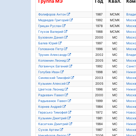
Группа
МЭ
Год
Квал.
Ком
Фолифоров Антон
1987
МСМК
Влади
Медведев Григорий
1992
МСМК
Моск
Грицан Руслан
1978
МСМК
Моск
Глухов Валерий
1988
МСМК
Моско
Бузовкин Данил
2000
МС
Моско
Балев Юрий
1997
МС
Моско
Голованов Петр
1996
МС
Моск
Трунин Александр
2002
МС
Влади
Коломнин Леонид
2005
МС
Моск
Логвинчук Евгений
1992
МС
Санкт
Голубев Иван
1998
МС
Нижег
Синявский Тимофей
2003
МС
Моск
Кузьмин Алексей
2005
МС
Моск
Цветков Леонид
1996
МС
Нижег
Радкевич Павел
2000
МС
Моск
Радыванюк Павел
1999
МС
Моско
Корнев Андрей
1984
МС
Моск
Герасько Тимофей
1972
МС
Новос
Кузьмин Дмитрий
1981
МС
Моск
Касаткин Дмитрий
1984
МС
Нижег
Сухов Артем
1987
МС
Моск
Никифоров Федор
2006
МС
Моско