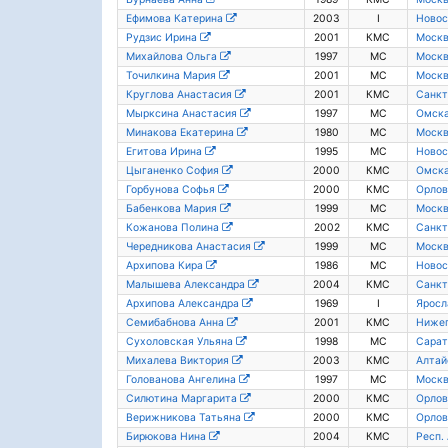
Ефимова Катерина
2003
I
Новос
Рудзис Ирина
2001
КМС
Моск
Михайлова Ольга
1997
МС
Моск
Точилкина Мария
2001
МС
Моск
Круглова Анастасия
2001
КМС
Санкт
Мырксина Анастасия
1997
МС
Омска
Минакова Екатерина
1980
МС
Моск
Егитова Ирина
1995
МС
Новос
Цыганенко София
2000
КМС
Омска
Горбунова Софья
2000
КМС
Орлов
Бабенкова Мария
1999
МС
Моск
Кожанова Полина
2002
КМС
Санкт
Чередникова Анастасия
1999
МС
Моск
Архипова Кира
1986
МС
Новос
Малышева Александра
2004
КМС
Санкт
Архипова Александра
1969
I
Яросл
Семибабнова Анна
2001
КМС
Нижег
Сухоловская Ульяна
1998
МС
Сарат
Михалева Виктория
2003
КМС
Алтай
Голованова Ангелина
1997
МС
Моск
Силютина Маргарита
2000
КМС
Орлов
Верижникова Татьяна
2000
КМС
Орлов
Бирюкова Нина
2004
КМС
Респ.