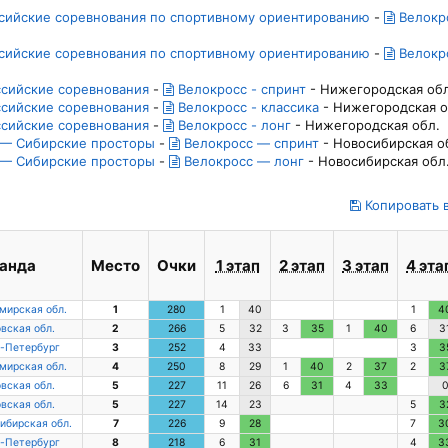
ссийские соревнования по спортивному ориентированию
-
Велокро
ссийские соревнования по спортивному ориентированию
-
Велокро
ссийские соревнования
-
Велокросс - спринт
- Нижегородская обл
ссийские соревнования
-
Велокросс - классика
- Нижегородская о
ссийские соревнования
-
Велокросс - лонг
- Нижегородская обл.
и — Сибирские просторы
-
Велокросс — спринт
- Новосибирская о
и — Сибирские просторы
-
Велокросс — лонг
- Новосибирская обл
Копировать в
анда
Место
Очки
1 этап
2 этап
3 этап
4 эта
мирская обл.
1
280
1
40
1
4
вская обл.
2
266
5
32
3
35
1
40
6
3
-Петербург
3
252
4
33
3
3
мирская обл.
4
250
8
29
1
40
2
37
2
3
вская обл.
5
227
11
26
6
31
4
33
вская обл.
5
227
14
23
5
3
ибирская обл.
7
226
9
28
7
3
-Петербург
8
218
6
31
4
3