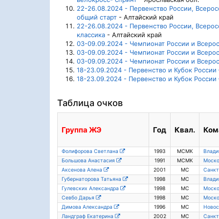
22-26.08.2024 - Первенство России, Всеро
общий старт
- Алтайский край
22-26.08.2024 - Первенство России, Всеро
классика
- Алтайский край
03-09.09.2024 - Чемпионат России и Всеро
03-09.09.2024 - Чемпионат России и Всеро
03-09.09.2024 - Чемпионат России и Всеро
18-23.09.2024 - Первенство и Кубок Росси
18-23.09.2024 - Первенство и Кубок Росси
Таблица очков
Группа
ЖЭ
Год
Квал.
Ком
Фолифорова Светлана
1993
МСМК
Влади
Большова Анастасия
1991
МСМК
Моско
Аксенова Алена
2001
МС
Санкт
Губернаторова Татьяна
1998
МС
Влади
Гулевских Александра
1998
МС
Моско
Севбо Дарья
1998
МС
Моско
Димова Александра
1996
МС
Новос
Ландграф Екатерина
2002
МС
Санкт