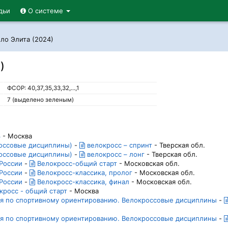
дьи
О системе
ело Элита (2024)
)
ФСОР: 40,37,35,33,32,...,1
7 (выделено зеленым)
3
- Москва
россовые дисциплины)
-
велокросс – спринт
- Тверская обл.
россовые дисциплины)
-
велокросс – лонг
- Тверская обл.
 России
-
Велокросс-общий старт
- Московская обл.
 России
-
Велокросс-классика, пролог
- Московская обл.
 России
-
Велокросс-классика, финал
- Московская обл.
росс - общий старт
- Москва
ния по спортивному ориентированию. Велокроссовые дисциплины
-
.
ния по спортивному ориентированию. Велокроссовые дисциплины
-