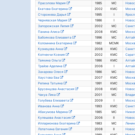
Прасолова Мария
1985
МС
Новос
Екатова Екатерина
2002
КМС
Моск
Сторожева Дарья
1995
I
Яросл
Чернявская Мария
1986
I
Новос
Запорожская Лилия
2002
МС
Санкт
Панина Алиса
2008
КМС
Моско
Бабоякова Елизавета
1996
МС
Алтай
Коломнина Екатерина
1982
МСМК
Моск
Кузнецова Анна
2008
КМС
Санкт
Копчекчи Ксения
2002
КМС
Сарат
Таякина Ольга
1986
КМС
Алтай
Трайзе Аделина
2006
I
Алтай
Захарова Олеся
1986
МС
Новос
Хаустова Ева
2007
КМС
Моск
Репина Татьяна
1991
КМС
Моск
Брусенцова Анастасия
2008
КМС
Новос
Чакуа Лика
2001
МС
Влади
Голубева Елизавета
2009
I
Моско
Иванова Анна
1993
КМС
Санкт
Абакумова Марина
1985
МС
Нижег
Кулешова Анастасия
2006
II
Новос
Илларионова Екатерина
1983
МС
Ленин
Лопаткина Евгения
2008
II
Новос
Бурнаева Анна
1989
КМС
Моск