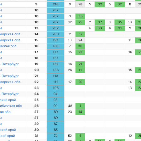
ва
9
216
9
28
5
32
5
32
8
2
ва
10
207
ва
10
207
3
35
ва
10
207
12
25
2
37
3
35
10
2
ва
13
202
4
33
6
31
9
2
мирская обл.
14
200
2
37
мирская обл.
15
197
13
24
11
2
вская обл.
16
180
7
30
ва
17
177
15
22
16
2
ва
18
157
-Петербург
19
152
16
21
ва
20
136
26
11
15
2
-Петербург
21
113
мирская обл.
22
112
17
20
14
2
ва
23
105
13
2
-Петербург
24
94
ский край
25
93
ибирская обл.
26
90
48
1
ая обл.
27
89
23
14
ва
27
89
ва
29
87
ский край
30
85
кий край
31
74
52
1
12
2