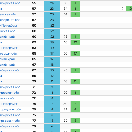
ибирская обл.
55
24
56
1
ва
57
23
34
3
17
2
авская обл.
57
23
64
1
ибирская обл.
57
23
-Петербург
60
22
вская обл.
60
22
ский край
60
22
78
1
ва
63
19
18
19
-Петербург
63
19
овская обл.
65
17
20
17
ский край
65
17
ский край
67
16
ибирская обл.
67
16
45
1
ва
69
12
ва
70
11
26
11
ибирская обл.
71
9
мирская обл.
72
8
29
8
вская обл.
72
8
-Петербург
74
7
30
7
ородская обл.
75
6
31
6
ибирская обл.
75
6
градская обл.
77
5
32
5
ибирская обл.
78
4
ва
78
4
33
4