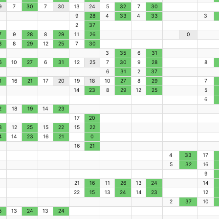
9
7
30
7
30
13
24
5
32
7
30
9
28
4
33
4
33
3
2
37
7
9
28
8
29
11
26
0
8
8
29
12
25
7
30
3
35
6
31
6
10
27
6
31
12
25
7
30
9
28
8
6
31
2
37
1
16
21
17
20
19
18
10
27
8
29
7
14
23
8
29
12
25
5
6
2
18
19
14
23
17
20
3
12
25
15
22
15
22
4
14
23
16
21
0
16
21
4
33
17
5
32
16
9
21
16
11
26
13
24
14
22
15
13
24
14
23
12
2
37
10
5
13
24
13
24