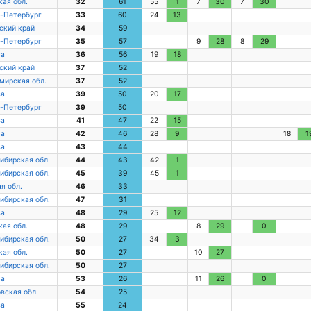
кая обл.
32
61
55
1
7
30
7
30
-Петербург
33
60
24
13
ский край
34
59
-Петербург
35
57
9
28
8
29
ва
36
56
19
18
ский край
37
52
мирская обл.
37
52
ва
39
50
20
17
-Петербург
39
50
ва
41
47
22
15
ва
42
46
28
9
18
1
ва
43
44
ибирская обл.
44
43
42
1
ибирская обл.
45
39
45
1
я обл.
46
33
ибирская обл.
47
31
ва
48
29
25
12
кая обл.
48
29
8
29
0
ибирская обл.
50
27
34
3
кая обл.
50
27
10
27
ибирская обл.
50
27
ва
53
26
11
26
0
вская обл.
54
25
ва
55
24