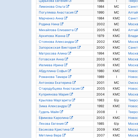
Царькова Евгения
1986
I
Тверс
Лимонова Ольга
1984
МС
Санкт
Погуляева Анастасия
1990
МС
Алтай
Марченко Анна
1984
КМС
Санкт
Родина Нина
2002
МС
Моск
Михайлова Елизавета
2005
КМС
Алтай
Архипова Жанна
1979
КМС
Влади
Стоянова Александра
2002
КМС
Моск
Запорожская Виктория
2000
КМС
Санкт
Матросова Алина
1994
КМС
Моск
Готовская Анна
2003
КМС
Моск
Ивлиева Ирина
2006
КМС
Моск
Абдуллина Софья
1980
КМС
Новос
Романова Тамара
1989
I
Новос
Антонова Екатерина
2001
МС
Омска
Стародубцева Анастасия
2005
КМС
Новос
Куприянова Мария
2004
КМС
Моск
Крылова Маргарита
1983
б/р
Тверс
Зима Александра
1992
КМС
Новос
Гудель Майя
2008
I
Тверс
Ефимова Каролина
2003
КМС
Новос
Ляхова Евгения
1985
б/р
Моск
Евсикова Кристина
2009
КМС
Моско
Метлина Вера
2007
КМС
Моск