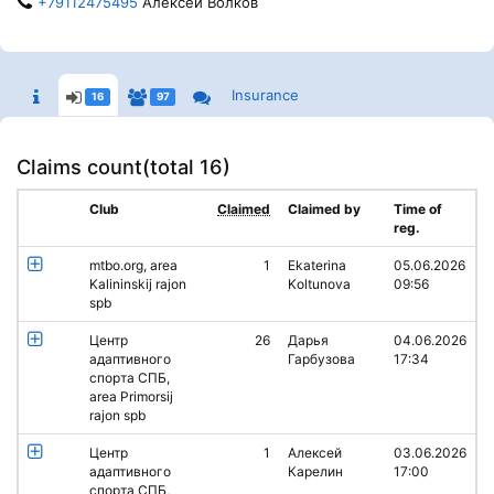
+79112475495
Алексей Волков
Insurance
16
97
Claims count(
total 16
)
Club
Claimed
Claimed by
Time of
reg.
mtbo.org, area
1
Ekaterina
05.06.2026
Kalininskij rajon
Koltunova
09:56
spb
Центр
26
Дарья
04.06.2026
адаптивного
Гарбузова
17:34
спорта СПБ,
area Primorsij
rajon spb
Центр
1
Алексей
03.06.2026
адаптивного
Карелин
17:00
спорта СПБ,