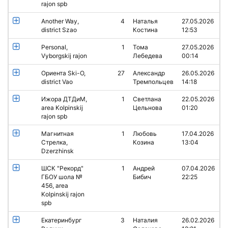
rajon spb
Another Way,
4
Наталья
27.05.2026
district Szao
Костина
12:53
Personal,
1
Тома
27.05.2026
Vyborgskij rajon
Лебедева
00:14
Ориента Ski-O,
27
Александр
26.05.2026
district Vao
Тремпольцев
14:18
Ижора ДТДиМ,
1
Светлана
22.05.2026
area Kolpinskij
Цельнова
01:20
rajon spb
Maгнитная
1
Любовь
17.04.2026
Cтрелка,
Козина
13:04
Dzerzhinsk
ШСК "Рекорд"
1
Андрей
07.04.2026
ГБОУ шола №
Бибич
22:25
456, area
Kolpinskij rajon
spb
Екатеринбург
3
Наталия
26.02.2026