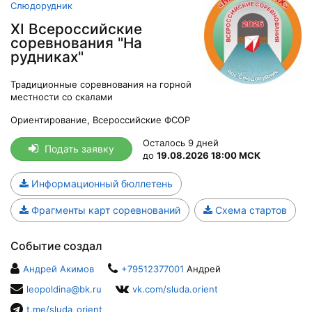
Слюдорудник
XI Всероссийские
соревнования "На
рудниках"
Традиционные соревнования на горной
местности со скалами
Ориентирование, Всероссийские ФСОР
Осталось 9 дней
Подать заявку
до
19.08.2026 18:00 МСК
Информационный бюллетень
Фрагменты карт соревнований
Схема стартов
Событие создал
Андрей Акимов
+79512377001
Андрей
leopoldina@bk.ru
vk.com/sluda.orient
t.me/sluda_orient