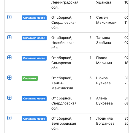
Ленинградская
Ушакова
10:0
обл.
От сборной,
1
Семен
03.0
Оплата на месте
Свердловская
Максимович
11:0
обл.
От сборной,
5
Татьяна
03.0
Оплата на месте
Челябинская
Злобина
07:0
обл.
От сборной,
1
Павел
02.0
Оплата на месте
Самарская
Маринин
18:51
обл.
От сборной,
5
Шоира
31.0
Оплачено
Ханты-
Рузиева
20:1
Мансийский
От сборной,
1
Алёна
31.0
Оплата на месте
Свердловская
Букреева
08:5
обл.
От сборной,
1
Людмила
30.0
Оплата на месте
Белгородская
Богданова
20:0
обл.