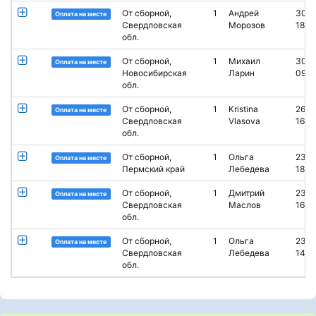
От сборной,
1
Андрей
30.0
Оплата на месте
Свердловская
Морозов
18:15
обл.
От сборной,
1
Михаил
30.0
Оплата на месте
Новосибирская
Ларин
09:5
обл.
От сборной,
1
Kristina
26.0
Оплата на месте
Свердловская
Vlasova
16:1
обл.
От сборной,
1
Ольга
23.0
Оплата на месте
Пермский край
Лебедева
18:4
От сборной,
1
Дмитрий
23.0
Оплата на месте
Свердловская
Маслов
16:5
обл.
От сборной,
1
Ольга
23.0
Оплата на месте
Свердловская
Лебедева
14:2
обл.