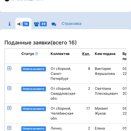
Страховка
16
49
Поданные заявки(
всего 16
)
Статус
Коллектив
Кол.
Кем подана
Вре
пода
От сборной,
8
Виктория
09.0
Оплата на месте
Санкт-
Фершалова
22:4
Петербург
От сборной,
2
Светлана
07.0
Оплата на месте
Свердловская
Плескацевич
20:2
обл.
От сборной,
17
Михаил
06.0
Оплата на месте
Челябинская
Жуков
22:5
обл.
Лично,
2
Елена
05.0
Оплата на месте