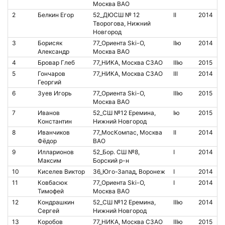
Москва ВАО
2
Белкин Егор
52_ДЮСШ № 12
II
2014
Творогова, Нижний
Новгород
3
Борисяк
77_Ориента Ski-O,
IIю
2014
Александр
Москва ВАО
4
Бровар Глеб
77_НИКА, Москва СЗАО
IIIю
2015
5
Гончаров
77_НИКА, Москва СЗАО
III
2014
1
Георгий
6
Зуев Игорь
77_Ориента Ski-O,
IIIю
2015
2
Москва ВАО
7
Иванов
52_СШ №12 Еремина,
Iю
2015
Константин
Нижний Новгород
8
Иванчиков
77_МосКомпас, Москва
II
2014
8
Фёдор
ВАО
9
Илларионов
52_Бор. СШ №8,
I
2014
8
Максим
Борский р-н
10
Киселев Виктор
36_Юго-Запад, Воронеж
I
2014
11
Ковбасюк
77_Ориента Ski-O,
I
2014
8
Тимофей
Москва ВАО
12
Кондрашкин
52_СШ №12 Еремина,
IIIю
2014
Сергей
Нижний Новгород
13
Коробов
77_НИКА, Москва СЗАО
IIIю
2015
1