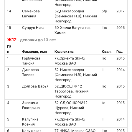
Новгород
14
Семенова
52_Нижегородец
б/р
2017
1
Евгения
(Семенова Н.В), Нижний
Новгород
15
Супрун Ника
50_Химки Ватутинки,
IIIю
2016
Химки
Ж12
- девочки до 13 лет
П/
п
Фамилия, имя
Коллектив
Квал.
Год
1
Горбунова
77_Ориента Ski-O,
IIю
2015
Таисия
Москва ВАО
2
Дикарева
52_Нижегородец
II
2014
8
Таисия
(Семенова Н.В), Нижний
Новгород
3
Долгова Дарья
52_ДЮСШ № 12
IIю
2015
1
Творогова, Нижний
Новгород
4
Зизикина
52_СДЮСШОР№12
Iю
2015
8
Екатерина
Щурова, Нижний
Новгород
5
Калугина
77_Ориента Ski-O,
II
2014
Ксения
Москва ВАО
6
Калужская
77_НИКА, Москва СЗАО
IIIю
2015
8