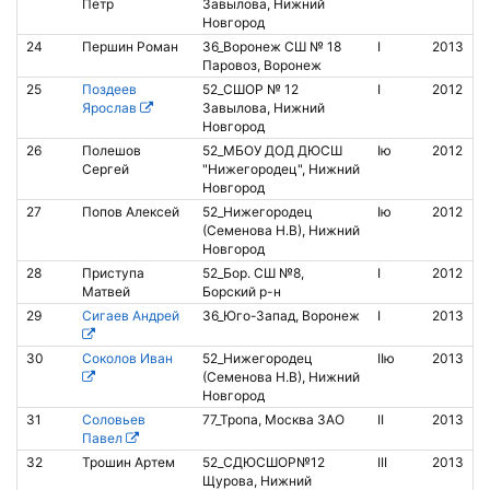
Петр
Завылова, Нижний
Новгород
24
Першин Роман
36_Воронеж СШ № 18
I
2013
8
Паровоз, Воронеж
25
Поздеев
52_СШОР № 12
I
2012
Ярослав
Завылова, Нижний
Новгород
26
Полешов
52_МБОУ ДОД ДЮСШ
Iю
2012
Сергей
"Нижегородец", Нижний
Новгород
27
Попов Алексей
52_Нижегородец
Iю
2012
2
(Семенова Н.В), Нижний
Новгород
28
Приступа
52_Бор. СШ №8,
I
2012
Матвей
Борский р-н
29
Сигаев Андрей
36_Юго-Запад, Воронеж
I
2013
30
Соколов Иван
52_Нижегородец
IIю
2013
2
(Семенова Н.В), Нижний
Новгород
31
Соловьев
77_Тропа, Москва ЗАО
II
2013
8
Павел
32
Трошин Артем
52_СДЮСШОР№12
III
2013
Щурова, Нижний