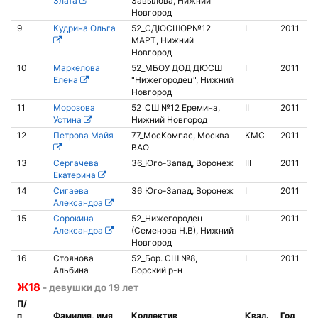
Злата
Завылова, Нижний
Новгород
9
Кудрина Ольга
52_СДЮСШОР№12
I
2011
МАРТ, Нижний
Новгород
10
Маркелова
52_МБОУ ДОД ДЮСШ
I
2011
Елена
"Нижегородец", Нижний
Новгород
11
Морозова
52_СШ №12 Еремина,
II
2011
8
Устина
Нижний Новгород
12
Петрова Майя
77_МосКомпас, Москва
КМС
2011
ВАО
13
Сергачева
36_Юго-Запад, Воронеж
III
2011
8
Екатерина
14
Сигаева
36_Юго-Запад, Воронеж
I
2011
Александра
15
Сорокина
52_Нижегородец
II
2011
Александра
(Семенова Н.В), Нижний
Новгород
16
Стоянова
52_Бор. СШ №8,
I
2011
Альбина
Борский р-н
Ж18
- девушки до 19 лет
П/
п
Фамилия, имя
Коллектив
Квал.
Год