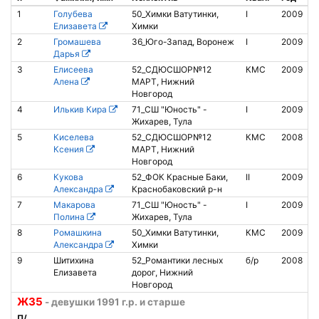
1
Голубева
50_Химки Ватутинки,
I
2009
Елизавета
Химки
2
Громашева
36_Юго-Запад, Воронеж
I
2009
8
Дарья
3
Елисеева
52_СДЮСШОР№12
КМС
2009
Алена
МАРТ, Нижний
Новгород
4
Илькив Кира
71_СШ "Юность" -
I
2009
Жихарев, Тула
5
Киселева
52_СДЮСШОР№12
КМС
2008
Ксения
МАРТ, Нижний
Новгород
6
Кукова
52_ФОК Красные Баки,
II
2009
Б
Александра
Краснобаковский р-н
а
7
Макарова
71_СШ "Юность" -
I
2009
Полина
Жихарев, Тула
8
Ромашкина
50_Химки Ватутинки,
КМС
2009
8
Александра
Химки
9
Шитихина
52_Романтики лесных
б/р
2008
Б
Елизавета
дорог, Нижний
а
Новгород
Ж35
- девушки 1991 г.р. и старше
П/