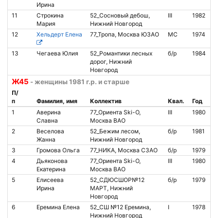
Ирина
11
Строкина
52_Сосновый дебош,
III
1982
Мария
Нижний Новгород
12
Хельдерт Елена
77_Тропа, Москва ЮЗАО
МС
1974
13
Чегаева Юлия
52_Романтики лесных
б/р
1984
дорог, Нижний
Новгород
Ж45
- женщины 1981 г.р. и старше
П/
п
Фамилия, имя
Коллектив
Квал.
Год
1
Аверина
77_Ориента Ski-O,
III
1980
Славна
Москва ВАО
2
Веселова
52_Бежим лесом,
б/р
1981
Жанна
Нижний Новгород
3
Громова Ольга
77_НИКА, Москва СЗАО
б/р
1979
4
Дьяконова
77_Ориента Ski-O,
III
1980
Екатерина
Москва ВАО
5
Елисеева
52_СДЮСШОР№12
б/р
1979
Ирина
МАРТ, Нижний
Новгород
6
Еремина Елена
52_СШ №12 Еремина,
I
1978
Нижний Новгород