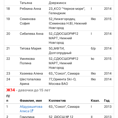
Татьяна
Дзержинск
18
Рябкина Анна
23_КСО "Черное море",
I
2014
Геленджик
19
Семенова
52_Нижегородец
IIIю
2015
София
(Семенова Н.В), Нижний
Новгород
20
Сибилева Анна
52_СДЮСШОР№12
I
2014
МАРТ, Нижний
Новгород
21
Титова Мария
50_МФТИ,
б/р
2014
Долгопрудный
22
Умнякова
52_СДЮСШОР№12
Iю
2015
Полина
МАРТ, Нижний
Новгород
23
Хазеева Алена
63_"Сокол", Самара
IIIю
2014
24
Шестопалова
77_Ориента Ski-O,
IIIю
2014
Арина
Москва ВАО
Ж14
- девочки до 15 лет
П/
п
Фамилия, имя
Коллектив
Квал.
Год
1
Абдурашитова
63_"Сокол", Самара
I
2013
Алиса
2
Гомулина
52_ДЮСШ № 12
II
2013