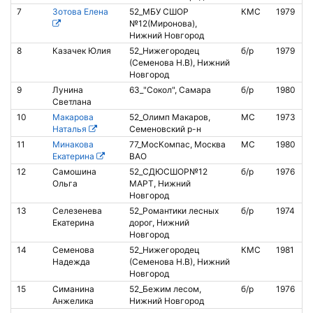
7
Зотова Елена
52_МБУ СШОР
КМС
1979
8
№12(Миронова),
Нижний Новгород
8
Казачек Юлия
52_Нижегородец
б/р
1979
(Семенова Н.В), Нижний
Новгород
9
Лунина
63_"Сокол", Самара
б/р
1980
Светлана
10
Макарова
52_Олимп Макаров,
МС
1973
Наталья
Семеновский р-н
11
Минакова
77_МосКомпас, Москва
МС
1980
Екатерина
ВАО
12
Самошина
52_СДЮСШОР№12
б/р
1976
1
Ольга
МАРТ, Нижний
Новгород
13
Селезенева
52_Романтики лесных
б/р
1974
Екатерина
дорог, Нижний
Новгород
14
Семенова
52_Нижегородец
КМС
1981
Надежда
(Семенова Н.В), Нижний
Новгород
15
Симанина
52_Бежим лесом,
б/р
1976
Анжелика
Нижний Новгород