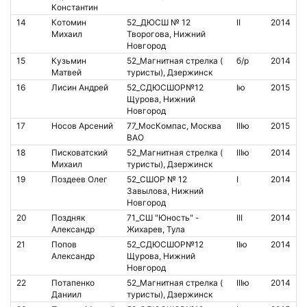
Константин
14
Котомин
52_ДЮСШ № 12
II
2014
Михаил
Творогова, Нижний
Новгород
15
Кузьмин
52_Магнитная стрелка (
б/р
2014
Матвей
туристы), Дзержинск
16
Лисин Андрей
52_СДЮСШОР№12
Iю
2015
Щурова, Нижний
Новгород
17
Носов Арсений
77_МосКомпас, Москва
IIIю
2015
ВАО
18
Писковатский
52_Магнитная стрелка (
IIIю
2014
Михаил
туристы), Дзержинск
19
Поздеев Олег
52_СШОР № 12
I
2014
Завылова, Нижний
Новгород
20
Поздняк
71_СШ "Юность" -
III
2014
1
Александр
Жихарев, Тула
21
Попов
52_СДЮСШОР№12
IIю
2014
Александр
Щурова, Нижний
Новгород
22
Потапенко
52_Магнитная стрелка (
IIIю
2014
Даниил
туристы), Дзержинск