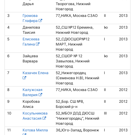
Дарья
Творогова, Нижний
Новгород
3
Громова
77_НИКА, Москва СЗАО
II
2013
1
Глафира
4
Данилова
52_СШ №12 Еремина,
Iю
2013
8
Таисия
Нижний Новгород
5
Елисеева
52_СДЮСШОР№12
I
2013
8
Галина
МАРТ, Нижний
Новгород
6
Зайцева
52_СШОР № 12
Iю
2013
Варвара
Завылова, Нижний
Новгород
7
Казачек Елена
52_Нижегородец
I
2013
8
(Семенова Н.В), Нижний
Новгород
8
Калужская
77_НИКА, Москва СЗАО
II
2012
Валерия
9
Коробова
52_Бор. СШ №8,
II
2012
8
Алиса
Борский р-н
10
Косульникова
52_МБОУ ДОД ДЮСШ
III
2012
Анастасия
"Нижегородец", Нижний
Новгород
11
Котова Милла
36_Юго-Запад, Воронеж
I
2013
1