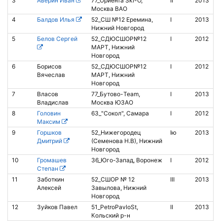
3
Аверин Иван
77_Ориента Ski-O,
II
2013
Москва ВАО
4
Балдов Илья
52_СШ №12 Еремина,
I
2013
8
Нижний Новгород
5
Белов Сергей
52_СДЮСШОР№12
I
2012
МАРТ, Нижний
Новгород
6
Борисов
52_СДЮСШОР№12
I
2012
8
Вячеслав
МАРТ, Нижний
Новгород
7
Власов
77_Бутово-Team,
I
2013
8
Владислав
Москва ЮЗАО
8
Головин
63_"Сокол", Самара
I
2012
Максим
9
Горшков
52_Нижегородец
Iю
2013
2
Дмитрий
(Семенова Н.В), Нижний
Новгород
10
Громашев
36_Юго-Запад, Воронеж
I
2012
8
Степан
11
Заботкин
52_СШОР № 12
III
2013
Алексей
Завылова, Нижний
Новгород
12
Зуйков Павел
51_PetroPavloSt,
II
2013
Б
Кольский р-н
а