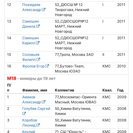
12
Пожидаев
52_ДЮСШ № 12
I
2011
8
Александр
Творогова, Нижний
Новгород
13
Самошин
52_СДЮСШОР№12
I
2011
Данила
МАРТ, Нижний
Новгород
14
Самошин
52_СДЮСШОР№12
I
2011
Кирилл
МАРТ, Нижний
Новгород
15
Соловьев
77_Тропа, Москва ЗАО
II
2011
Филипп
16
Фролов Егор
77_Бутово-Team,
КМС
2010
Москва ЮЗАО
М18
- юниоры до 19 лет
П/
п
Фамилия, имя
Коллектив
Квал.
Год
1
Акимов
77_Москомпас-Ориента
КМС
2009
Александр
Масный, Москва ЮВАО
2
Голубев Сергей
50_Химки Ватутинки,
КМС
2008
Химки
3
Коробов
50_Химки Ватутинки,
КМС
2008
Леонид
Химки
4
Крупий
71_СШ "Юность" -
КМС
2009