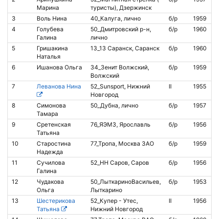
Марина
туристы), Дзержинск
3
Воль Нина
40_Калуга, лично
б/р
1959
4
Голубева
50_Дмитровский р-н,
б/р
1960
Галина
лично
5
Гришакина
13_13 Саранск, Саранск
б/р
1960
Наталья
6
Ишанова Ольга
34_Зенит Волжский,
б/р
1959
Волжский
7
Леванова Нина
52_Sunsport, Нижний
II
1955
Новгород
8
Симонова
50_Дубна, лично
б/р
1957
Тамара
9
Сретенская
76_ЯЭМЗ, Ярославль
б/р
1956
9
Татьяна
10
Старостина
77_Тропа, Москва ЗАО
б/р
1959
Надежда
11
Сучилова
52_НН Саров, Саров
б/р
1956
Галина
12
Чудакова
50_ЛыткариноВасильев,
б/р
1953
Ольга
Лыткарино
13
Шестерикова
52_Купер - Утес,
II
1956
Татьяна
Нижний Новгород