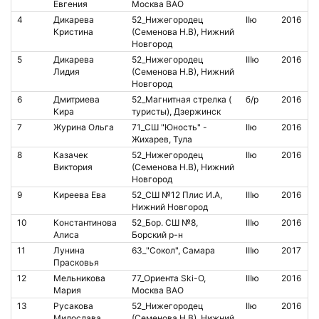
Евгения
Москва ВАО
4
Дикарева
52_Нижегородец
IIю
2016
Кристина
(Семенова Н.В), Нижний
Новгород
5
Дикарева
52_Нижегородец
IIIю
2016
Лидия
(Семенова Н.В), Нижний
Новгород
6
Дмитриева
52_Магнитная стрелка (
б/р
2016
Кира
туристы), Дзержинск
7
Журина Ольга
71_СШ "Юность" -
IIю
2016
1
Жихарев, Тула
8
Казачек
52_Нижегородец
IIю
2016
Виктория
(Семенова Н.В), Нижний
Новгород
9
Киреева Ева
52_СШ №12 Плис И.А,
IIIю
2016
К
Нижний Новгород
а
10
Константинова
52_Бор. СШ №8,
IIIю
2016
Алиса
Борский р-н
11
Лунина
63_"Сокол", Самара
IIIю
2017
1
Прасковья
12
Мельникова
77_Ориента Ski-O,
IIIю
2016
Мария
Москва ВАО
13
Русакова
52_Нижегородец
IIю
2016
Милослава
(Семенова Н.В), Нижний