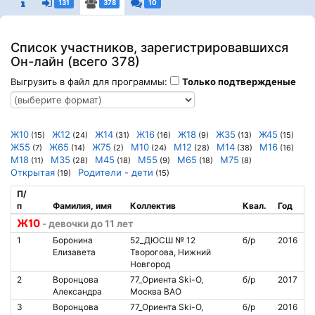
131
378
10
Список участников, зарегистрировавшихся
Он-лайн (всего 378)
Выгрузить в файл для программы:
Только подтвержденые
Ж10
Ж12
Ж14
Ж16
Ж18
Ж35
Ж45
(15)
(24)
(31)
(16)
(9)
(13)
(15)
Ж55
Ж65
Ж75
М10
М12
М14
М16
(7)
(14)
(2)
(24)
(28)
(38)
(16)
М18
М35
М45
М55
М65
М75
(11)
(28)
(18)
(9)
(18)
(8)
Открытая
Родители - дети
(19)
(15)
П/
п
Фамилия, имя
Коллектив
Квал.
Год
Ж10
- девочки до 11 лет
1
Боронина
52_ДЮСШ № 12
б/р
2016
9
Елизавета
Творогова, Нижний
Новгород
2
Воронцова
77_Ориента Ski-O,
б/р
2017
1
Александра
Москва ВАО
3
Воронцова
77_Ориента Ski-O,
б/р
2016
1