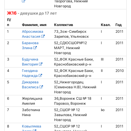
Творогова, Нижний
Новгород
Ж16
- девушки до 17 лет
П/
п
Фамилия, имя
Коллектив
Квал.
Год
1
Абросимова
73_Зож-Симбирск
I
2011
Анастасия
Зарипов, Ульяновск
2
Баранова
52_СДЮСШОР№12
I
2011
Элина
МАРТ, Нижний
Новгород
3
Будучина
52_ФОК Красные Баки,
III
2011
Б
Виктория
Краснобаковский р-н
а
4
Гнездина
52_ФОК Красные Баки,
II
2010
Б
Надежда
Краснобаковский р-н
а
5
Дикарева
52_Нижегородец
I
2011
Василиса
(Семенова Н.В), Нижний
Новгород
6
Жерлицына
36_Воронеж СШ № 18
I
2011
Амелия
Паровоз, Воронеж
7
Заботкина
52_СШОР № 12
Iю
2011
Нина
Завылова, Нижний
Новгород
8
Ковыляева
52_СШОР № 12
I
2011
8