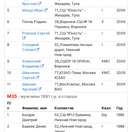
Ярослав
Жихарев, Тула
5
Мазур Иван
71_СШ "Юность" -
I
2009
Жихарев, Тула
6
Попов Родион
36_Воронеж СШ № 18
II
2009
Паровоз, Воронеж
7
Розуков Сергей
71_СШ "Юность" -
I
2009
8
Жихарев, Тула
8
Солодкий
52_Романтики лесных
I
2009
Степан
дорог, Нижний
Новгород
9
Хованский
36_СШОР 18 ОРИОН,
КМС
2009
8
Владимир
Воронеж
10
Шевченко
77_ЮЗАО-Теам, Москва
КМС
2009
Сергей
ЮЗАО
11
Шишкин
77_МосКомпас, Москва
I
2009
8
Арсений
ВАО
М35
- мужчины 1991 г.р. и старше
П/
п
Фамилия, имя
Коллектив
Квал.
Год
1
Балдов
52_СШ №12 Еремина,
б/р
1985
Дмитрий
Нижний Новгород
2
Бареев Денис
52_Нижний Новгород,
I
1988
8
лично