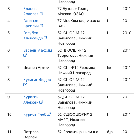
Новгород
3
Власов
77_Бутово-Team,
I
2011
8
Ярослав
Москва ЮЗАО
4
Ганичев
77_МосКомпас, Москва
I
2011
Василий
ВАО
5
Голубев
52_СШОР № 12
I
2010
Александр
Завылова, Нижний
Новгород
6
Евсеев Максим
52_ДЮСШ № 12
I
2011
8
Творогова, Нижний
Новгород
7
Иванов Артем
52_СШ №12 Еремина,
Iю
2011
Нижний Новгород
8
Кулигин Федор
52_СШОР № 12
I
2011
Завылова, Нижний
Новгород
9
Курагин
52_СШОР № 12
I
2011
Алексей
Завылова, Нижний
Новгород
10
Курнов Глеб
52_СДЮСШОР№12
I
2011
МАРТ, Нижний
Новгород
11
Петряев
52_Вачский р-н, лично
б/р
2011
Б
Сергей
а