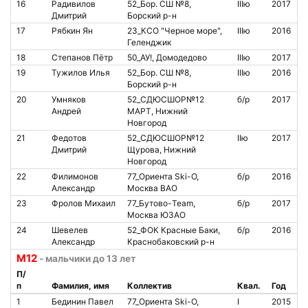
16
Радивилов
52_Бор. СШ №8,
IIIю
2017
Дмитрий
Борский р-н
17
Рябкин Ян
23_КСО "Черное море",
IIIю
2016
Геленджик
18
Степанов Пётр
50_АУ!, Домодедово
IIIю
2017
7
19
Тужилов Илья
52_Бор. СШ №8,
IIIю
2016
8
Борский р-н
20
Умняков
52_СДЮСШОР№12
б/р
2017
1
Андрей
МАРТ, Нижний
Новгород
21
Федотов
52_СДЮСШОР№12
IIю
2017
Дмитрий
Щурова, Нижний
Новгород
22
Филимонов
77_Ориента Ski-O,
б/р
2016
2
Александр
Москва ВАО
23
Фролов Михаил
77_Бутово-Team,
б/р
2017
Москва ЮЗАО
24
Шевелев
52_ФОК Красные Баки,
б/р
2016
Б
Александр
Краснобаковский р-н
а
М12
- мальчики до 13 лет
П/
п
Фамилия, имя
Коллектив
Квал.
Год
1
Бединин Павел
77_Ориента Ski-O,
I
2015
8