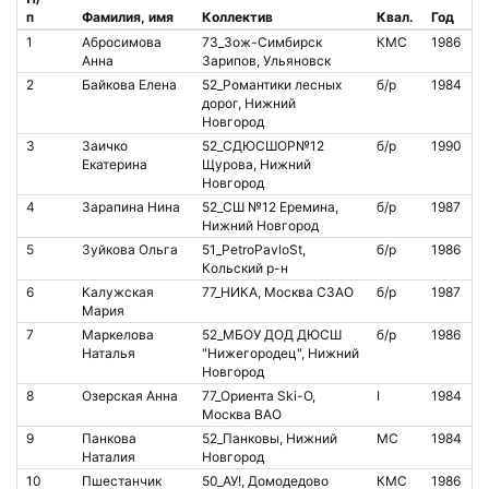
п
Фамилия, имя
Коллектив
Квал.
Год
1
Абросимова
73_Зож-Симбирск
КМС
1986
Анна
Зарипов, Ульяновск
2
Байкова Елена
52_Романтики лесных
б/р
1984
дорог, Нижний
Новгород
3
Заичко
52_СДЮСШОР№12
б/р
1990
Екатерина
Щурова, Нижний
Новгород
4
Зарапина Нина
52_СШ №12 Еремина,
б/р
1987
8
Нижний Новгород
5
Зуйкова Ольга
51_PetroPavloSt,
б/р
1986
Б
Кольский р-н
а
6
Калужская
77_НИКА, Москва СЗАО
б/р
1987
Мария
7
Маркелова
52_МБОУ ДОД ДЮСШ
б/р
1986
Наталья
"Нижегородец", Нижний
Новгород
8
Озерская Анна
77_Ориента Ski-O,
I
1984
8
Москва ВАО
9
Панкова
52_Панковы, Нижний
МС
1984
Наталия
Новгород
10
Пшестанчик
50_АУ!, Домодедово
КМС
1986