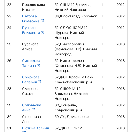
22
Перепелкина
52_СШ №12 Еремина,
III
2012
Наталия
Нижний Новгород
23
Петрова
36_Юго-Запад, Воронеж
I
2012
Екатерина
24
Пушкина
52_СДЮСШОР№12
II
2012
8
Елизавета
Щурова, Нижний
Новгород
25
Русакова
52_Нижегородец
I
2013
Алиса
(Семенова Н.В), Нижний
Новгород
26
Ситникова
52_Нижегородец
I
2013
Татьяна
(Семенова Н.В), Нижний
Новгород
27
Смирнова
52_ФОК Красные Баки,
III
2012
Б
Валерия
Краснобаковский р-н
а
28
Смирнова
52_СШОР № 12
Iю
2013
8
Софья
Завылова, Нижний
Новгород
29
Соловьёва
33_Команда,
I
2012
8
Анна
Ковровский р-н
30
Степанова
50_АУ!, Домодедово
I
2013
8
Анна
31
Шотина Ксения
52_ДЮСШ № 12
I
2013
8