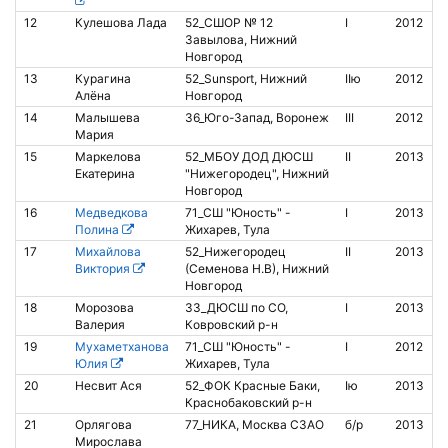
12
Кулешова Лада
52_СШОР № 12
I
2012
Завылова, Нижний
Новгород
13
Курагина
52_Sunsport, Нижний
IIю
2012
1
Алёна
Новгород
14
Малышева
36_Юго-Запад, Воронеж
III
2012
8
Мария
15
Маркелова
52_МБОУ ДОД ДЮСШ
II
2013
Екатерина
"Нижегородец", Нижний
Новгород
16
Медведкова
71_СШ "Юность" -
I
2013
8
Полина
Жихарев, Тула
17
Михайлова
52_Нижегородец
II
2013
2
Виктория
(Семенова Н.В), Нижний
Новгород
18
Морозова
33_ДЮСШ по СО,
I
2013
Валерия
Ковровский р-н
19
Мухаметханова
71_СШ "Юность" -
I
2012
8
Юлия
Жихарев, Тула
20
Несвит Ася
52_ФОК Красные Баки,
Iю
2013
Б
Краснобаковский р-н
а
21
Орлягова
77_НИКА, Москва СЗАО
б/р
2013
Мирослава