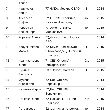
Алиса
7
Калужская
77_НИКА, Москва СЗАО
III
2014
Арина
8
Киселёва
52_СШ №12 Еремина,
Iю
2015
София
Нижний Новгород
9
Ковбасюк
77_Ориента Ski-O,
Iю
2015
Александра
Москва ВАО
10
Корнева Алёна
77_МосКомпас, Москва
I
2014
ВАО
11
Косульникова
52_МБОУ ДОД ДЮСШ
III
2015
Мария
"Нижегородец", Нижний
Новгород
12
Крапивенцева
71_СШ "Юность" -
б/р
2015
Юлия
Жихарев, Тула
13
Лунина
63_"Сокол", Самара
III
2015
Василиса
14
Мухина
52_Бор. СШ №8,
I
2014
Анастасия
Борский р-н
15
Нечаева Мария
52_Бор. СШ №8,
II
2014
Борский р-н
16
Панкова Юлия
52_Панковы, Нижний
б/р
2015
К
Новгород
а
17
Патракеева
52_магнитная стрелка,
Iю
2014
1