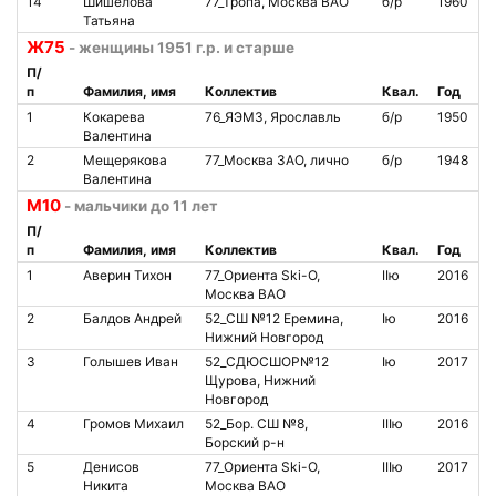
14
Шишелова
77_Тропа, Москва ВАО
б/р
1960
Татьяна
Ж75
- женщины 1951 г.р. и старше
П/
п
Фамилия, имя
Коллектив
Квал.
Год
1
Кокарева
76_ЯЭМЗ, Ярославль
б/р
1950
Валентина
2
Мещерякова
77_Москва ЗАО, лично
б/р
1948
Валентина
М10
- мальчики до 11 лет
П/
п
Фамилия, имя
Коллектив
Квал.
Год
1
Аверин Тихон
77_Ориента Ski-O,
IIю
2016
Москва ВАО
2
Балдов Андрей
52_СШ №12 Еремина,
Iю
2016
Нижний Новгород
3
Голышев Иван
52_СДЮСШОР№12
Iю
2017
Щурова, Нижний
Новгород
4
Громов Михаил
52_Бор. СШ №8,
IIIю
2016
Борский р-н
5
Денисов
77_Ориента Ski-O,
IIIю
2017
Никита
Москва ВАО