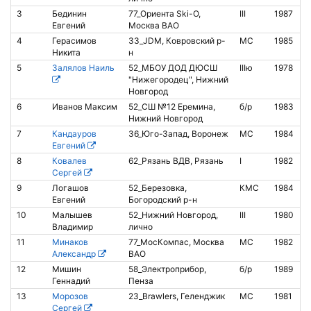
3
Бединин
77_Ориента Ski-O,
III
1987
Евгений
Москва ВАО
4
Герасимов
33_JDM, Ковровский р-
МС
1985
Никита
н
5
Залялов Наиль
52_МБОУ ДОД ДЮСШ
IIIю
1978
"Нижегородец", Нижний
Новгород
6
Иванов Максим
52_СШ №12 Еремина,
б/р
1983
8
Нижний Новгород
7
Кандауров
36_Юго-Запад, Воронеж
МС
1984
8
Евгений
8
Ковалев
62_Рязань ВДВ, Рязань
I
1982
Сергей
9
Логашов
52_Березовка,
КМС
1984
1
Евгений
Богородский р-н
10
Малышев
52_Нижний Новгород,
III
1980
Владимир
лично
11
Минаков
77_МосКомпас, Москва
МС
1982
Александр
ВАО
12
Мишин
58_Электроприбор,
б/р
1989
1
Геннадий
Пенза
13
Морозов
23_Brawlers, Геленджик
МС
1981
8
Сергей