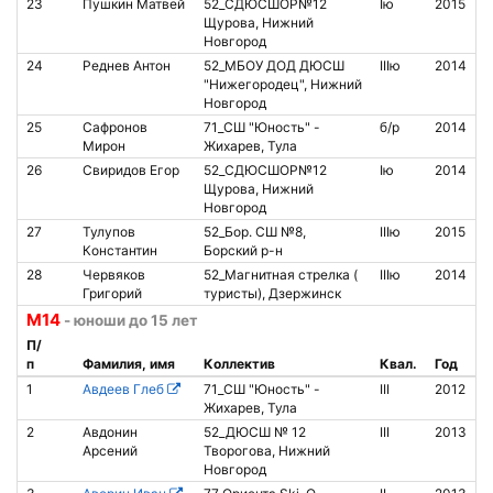
23
Пушкин Матвей
52_СДЮСШОР№12
Iю
2015
Щурова, Нижний
Новгород
24
Реднев Антон
52_МБОУ ДОД ДЮСШ
IIIю
2014
"Нижегородец", Нижний
Новгород
25
Сафронов
71_СШ "Юность" -
б/р
2014
Мирон
Жихарев, Тула
26
Свиридов Егор
52_СДЮСШОР№12
Iю
2014
Щурова, Нижний
Новгород
27
Тулупов
52_Бор. СШ №8,
IIIю
2015
8
Константин
Борский р-н
28
Червяков
52_Магнитная стрелка (
IIIю
2014
Григорий
туристы), Дзержинск
М14
- юноши до 15 лет
П/
п
Фамилия, имя
Коллектив
Квал.
Год
1
Авдеев Глеб
71_СШ "Юность" -
III
2012
8
Жихарев, Тула
2
Авдонин
52_ДЮСШ № 12
III
2013
Арсений
Творогова, Нижний
Новгород