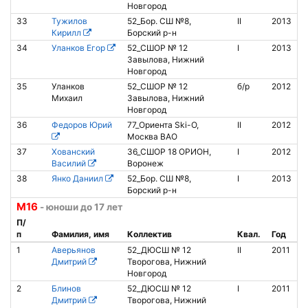
Новгород
33
Тужилов
52_Бор. СШ №8,
II
2013
Кирилл
Борский р-н
34
Уланков Егор
52_СШОР № 12
I
2013
Завылова, Нижний
Новгород
35
Уланков
52_СШОР № 12
б/р
2012
1
Михаил
Завылова, Нижний
Новгород
36
Федоров Юрий
77_Ориента Ski-O,
II
2012
Москва ВАО
37
Хованский
36_СШОР 18 ОРИОН,
I
2012
Василий
Воронеж
38
Янко Даниил
52_Бор. СШ №8,
I
2013
Борский р-н
М16
- юноши до 17 лет
П/
п
Фамилия, имя
Коллектив
Квал.
Год
1
Аверьянов
52_ДЮСШ № 12
II
2011
Дмитрий
Творогова, Нижний
Новгород
2
Блинов
52_ДЮСШ № 12
I
2011
8
Дмитрий
Творогова, Нижний