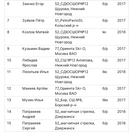
6
Заичко Егор
52_СДЮСШОР№12
б/р
2017
Щурова, Нижний
Новгород
7
Зуйков Пётр
51_PetroPavloSt,
б/р
2017
К
Кольский р-н
а
8
Козлов Матвей
52_СДЮСШОР№12
Iю
2016
Щурова, Нижний
Новгород
9
Кузьмин Вадим
77_Ориента Ski-O,
б/р
2017
1
Москва ВАО
10
Лебедев
52_СШ №12 Антипова,
б/р
2017
8
Ярослав
Нижний Новгород
11
Леонтьев Илья
52_СДЮСШОР№12
IIю
2016
Щурова, Нижний
Новгород
12
Макеев Артём
77_Ориента Ski-O,
б/р
2017
Москва ВАО
13
Мухин Илья
52_Бор. СШ №8,
IIIю
2017
Борский р-н
14
Патракеев
52_магнитная стрелка,
б/р
2016
1
Андрей
Дзержинск
15
Патракеев
52_магнитная стрелка,
б/р
2016
1
Сергей
Дзержинск