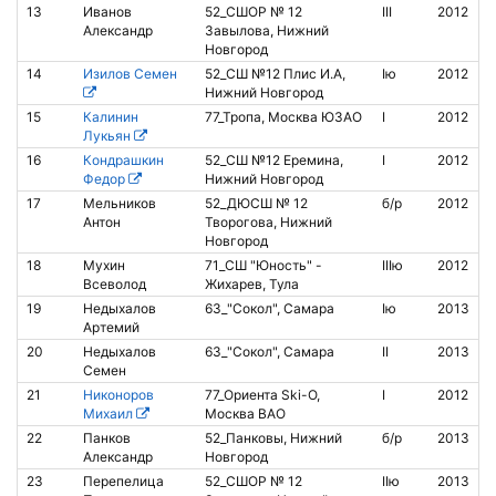
13
Иванов
52_СШОР № 12
III
2012
Александр
Завылова, Нижний
Новгород
14
Изилов Семен
52_СШ №12 Плис И.А,
Iю
2012
Нижний Новгород
15
Калинин
77_Тропа, Москва ЮЗАО
I
2012
Лукьян
16
Кондрашкин
52_СШ №12 Еремина,
I
2012
Федор
Нижний Новгород
17
Мельников
52_ДЮСШ № 12
б/р
2012
Антон
Творогова, Нижний
Новгород
18
Мухин
71_СШ "Юность" -
IIIю
2012
Всеволод
Жихарев, Тула
19
Недыхалов
63_"Сокол", Самара
Iю
2013
2
Артемий
20
Недыхалов
63_"Сокол", Самара
II
2013
8
Семен
21
Никоноров
77_Ориента Ski-O,
I
2012
Михаил
Москва ВАО
22
Панков
52_Панковы, Нижний
б/р
2013
Александр
Новгород
23
Перепелица
52_СШОР № 12
IIю
2013
1