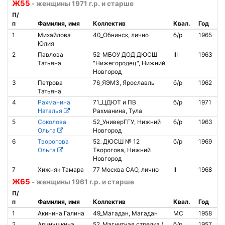
Ж55
- женщины 1971 г.р. и старше
П/
п
Фамилия, имя
Коллектив
Квал.
Год
1
Михайлова
40_Обнинск, лично
б/р
1965
Юлия
2
Павлова
52_МБОУ ДОД ДЮСШ
III
1963
Татьяна
"Нижегородец", Нижний
Новгород
3
Петрова
76_ЯЭМЗ, Ярославль
б/р
1962
Татьяна
4
Рахманина
71_ЦДЮТ и ПВ
б/р
1971
8
Наталья
Рахманина, Тула
5
Соколова
52_УниверГГУ, Нижний
б/р
1963
Ольга
Новгород
6
Творогова
52_ДЮСШ № 12
б/р
1969
Ольга
Творогова, Нижний
Новгород
7
Хижняк Тамара
77_Москва САО, лично
II
1968
Ж65
- женщины 1961 г.р. и старше
П/
п
Фамилия, имя
Коллектив
Квал.
Год
1
Акинина Галина
49_Магадан, Магадан
МС
1958
8
2
Аринушкина
52_Магнитная стрелка (
б/р
1957