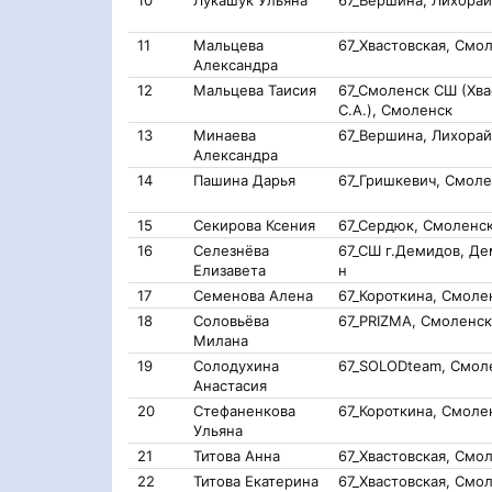
10
Лукашук Ульяна
67_Вершина, Лихорай
11
Мальцева
67_Хвастовская, Смо
Александра
12
Мальцева Таисия
67_Смоленск СШ (Хва
С.А.), Смоленск
13
Минаева
67_Вершина, Лихорай
Александра
14
Пашина Дарья
67_Гришкевич, Смоле
15
Секирова Ксения
67_Сердюк, Смоленс
16
Селезнёва
67_СШ г.Демидов, Де
Елизавета
н
17
Семенова Алена
67_Короткина, Смоле
18
Соловьёва
67_PRIZMA, Смоленск
Милана
19
Солодухина
67_SOLODteam, Смол
Анастасия
20
Стефаненкова
67_Короткина, Смоле
Ульяна
21
Титова Анна
67_Хвастовская, Смо
22
Титова Екатерина
67_Хвастовская, Смо