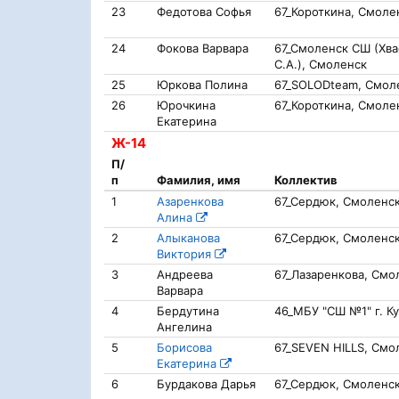
23
Федотова Софья
67_Короткина, Смоле
24
Фокова Варвара
67_Смоленск СШ (Хва
С.А.), Смоленск
25
Юркова Полина
67_SOLODteam, Смол
26
Юрочкина
67_Короткина, Смоле
Екатерина
Ж-14
П/
п
Фамилия, имя
Коллектив
1
Азаренкова
67_Сердюк, Смоленс
Алина
2
Алыканова
67_Сердюк, Смоленс
Виктория
3
Андреева
67_Лазаренкова, Смо
Варвара
4
Бердутина
46_МБУ "СШ №1" г. Ку
Ангелина
5
Борисова
67_SEVEN HILLS, Смо
Екатерина
6
Бурдакова Дарья
67_Сердюк, Смоленс