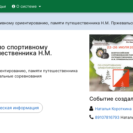
дьи
О системе
тивному ориентированию, памяти путешественника Н.М. Пржевальс
по спортивному
ественника Н.М.
иентированию, памяти путешественника
нальные соревнования
Событие созда
еская информация
Наталья Короткина
89107816793
Натал