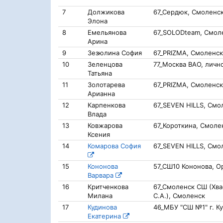
7
Должикова
67_Сердюк, Смоленс
Элона
8
Емельянова
67_SOLODteam, Смол
Арина
9
Зезюлина София
67_PRIZMA, Смоленск
10
Зеленцова
77_Москва ВАО, личн
Татьяна
11
Золотарева
67_PRIZMA, Смоленск
Арианна
12
Карпенкова
67_SEVEN HILLS, Смо
Влада
13
Ковжарова
67_Короткина, Смоле
Ксения
14
Комарова София
67_SEVEN HILLS, Смо
15
Кононова
57_СШ10 Кононова, О
Варвара
16
Критченкова
67_Смоленск СШ (Хва
Милана
С.А.), Смоленск
17
Кудинова
46_МБУ "СШ №1" г. Ку
Екатерина