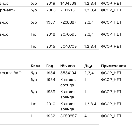
енск
б/р
2019
1404568
1,2,3,4
ФСОР_НЕТ
ергиево-
б/р
2008
2111213
1,2,3,4
ФСОР_НЕТ
енск
б/р
1987
7208387
2,3,4
ФСОР_НЕТ
енск
IIIю
2018
2070595
2,3,4
ФСОР_НЕТ
IIIю
2015
2040709
1,2,3,4
ФСОР_НЕТ
Квал.
Год
№ чипа
Дни
Примечания
Москва ВАО
б/р
1984
8534104
2,3,4
ФСОР_НЕТ
б/р
1984
Контакт.
1
ФСОР_НЕТ
аренда
б/р
1989
Контакт.
1
ФСОР_НЕТ
аренда
IIIю
2010
Контакт.
1,2,3,4
ФСОР_НЕТ
аренда
I
1962
8650857
4
ФСОР_НЕТ