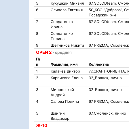
5
Кукушкин Михаил
67_SOLODteam, Смол
6
Осипова Евгения
50_КСО "Дубрава", С
Посадский р-н
7
Солдатенко
67_SOLODteam, Смол
Ирина
8
Солдатенко
67_SOLODteam, Смол
Полина
9
Щетников Никита
67_PRIZMA, Смоленск
OPEN 2
- средняя
П/
п
Фамилия, имя
Коллектив
1
Калачев Виктор
77_CRAFT-ОРИЕНТА, 
2
Карпикова Елена
32_Брянск, лично
3
Мироевский
32_Брянск, лично
Андрей
4
Салова Полина
67_PRIZMA, Смоленск
5
Шангин
67_Смоленск, лично
Владимир
Ж-10