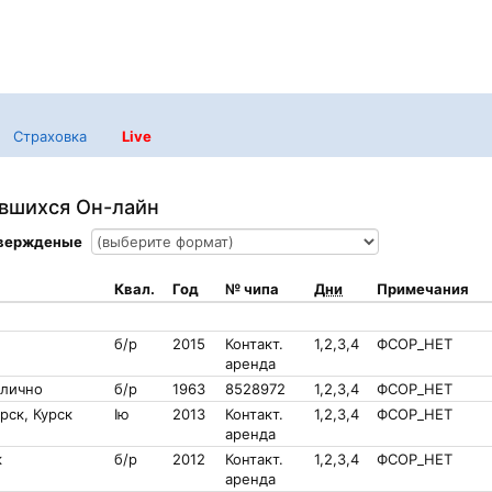
Страховка
Live
авшихся Он-лайн
твержденые
Квал.
Год
№ чипа
Дни
Примечания
б/р
2015
Контакт.
1,2,3,4
ФСОР_НЕТ
аренда
 лично
б/р
1963
8528972
1,2,3,4
ФСОР_НЕТ
рск, Курск
Iю
2013
Контакт.
1,2,3,4
ФСОР_НЕТ
аренда
к
б/р
2012
Контакт.
1,2,3,4
ФСОР_НЕТ
аренда