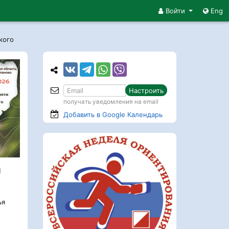
Войти
Eng
кого
Настроить
получать уведомления на email
Добавить в Google
Календарь
л
ья