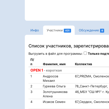
Инфо
Участники
Обсуждение
431
6
Список участников, зарегистриров
Выгрузить в файл для программы:
Только под
П/
п
Фамилия, имя
Коллектив
OPEN 1
- короткая
1
Андросов
67_PRIZMA, Смоленск
Михаил
2
Гуреева Ольга
78_Санкт-Петербург,
3
Золотушникова
46_МБУ "СШ №1" г. Ку
Алена
4
Исаков Семен
67_Сердюк, Смоленс