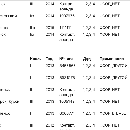
нск
III
2014
Контакт.
1,2,3,4
ФСОР_НЕТ
аренда
стовский
Iю
2014
1007976
1,2,3,4
ФСОР_НЕТ
енск
IIю
2015
1111111
1,2,3,4
ФСОР_НЕТ
нск
Iю
2014
Контакт.
1,2,3,4
ФСОР_НЕТ
аренда
Квал.
Год
№ чипа
Дни
Примечания
к
I
2013
8455565
1,2,3,4
ФСОР_ДРУГОЙ_Р
к
I
2013
8531578
1,2,3,4
ФСОР_ДРУГОЙ_Р
ленск
II
2013
Контакт.
1,2,3,4
ФСОР_НЕТ
аренда
рск, Курск
III
2013
1005148
1,2,3,4
ФСОР_НЕТ
ленск
I
2013
8066771
1,2,3,4
ФСОР_В_БАЗЕ
к
III
2012
Контакт.
1,2,3,4
ФСОР_НЕТ