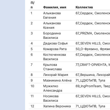
П/
п
Фамилия, имя
Коллектив
1
Алыканова
67_Сердюк, Смоленс
Евгения
2
Алыканова
67_Сердюк, Смоленс
Ксения
3
Бородкина
67_PRIZMA, Смоленск
Василиса
4
Дедкова Софья
67_SEVEN HILLS, Смо
5
Комарова Рита
50_О-Фрязино, Фрязи
6
Костюченкова
67_Сердюк, Смоленс
Василиса
7
Крылова
77_CRAFT-ОРИЕНТА, 
Станислава
8
Лихорай Мария
67_Вершина, Лихорай
9
Мазникина Алёна
71_ЦДЮТиПВ, Тула
10
Мужилко
69_IngPromTeam, Тве
Александра
11
Носикова
67_SEVEN HILLS, Смо
Василиса
12
Халина Вероника
71_ЦДЮТиПВ, Тула