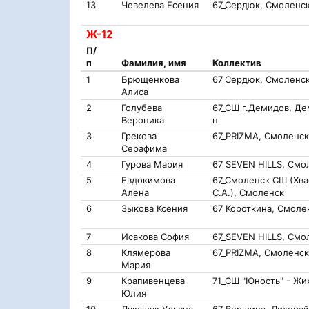
13
Чевелева Есения
67_Сердюк, Смоленс
Ж-12
П/
п
Фамилия, имя
Коллектив
1
Брющенкова
67_Сердюк, Смоленс
Алиса
2
Голубева
67_СШ г.Демидов, Де
Вероника
н
3
Грекова
67_PRIZMA, Смоленск
Серафима
4
Гурова Мария
67_SEVEN HILLS, Смо
5
Евдокимова
67_Смоленск СШ (Хва
Алена
С.А.), Смоленск
6
Зыкова Ксения
67_Короткина, Смоле
7
Исакова София
67_SEVEN HILLS, Смо
8
Клямерова
67_PRIZMA, Смоленск
Мария
9
Крапивенцева
71_СШ "Юность" - Жих
Юлия