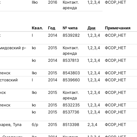
к
IIIю
2016
Контакт.
1,2,3,4
ФСОР_НЕТ
аренда
Квал.
Год
№ чипа
Дни
Примечания
к
I
2014
8539282
1,2,3,4
ФСОР_НЕТ
мидовский р-
Iю
2015
Контакт.
1,2,3,4
ФСОР_НЕТ
аренда
Iю
2014
8537813
1,2,3,4
ФСОР_НЕТ
ленск
IIю
2015
8543803
1,2,3,4
ФСОР_НЕТ
стовский
I
2014
8539660
1,2,3,4
ФСОР_НЕТ
нск
IIю
2015
Контакт.
1,2,3,4
ФСОР_НЕТ
аренда
ленск
Iю
2015
8532235
1,2,3,4
ФСОР_НЕТ
Iю
2015
8537736
1,2,3,4
ФСОР_НЕТ
арев, Тула
б/р
2015
8513398
2,3,4
ФСОР_НЕТ