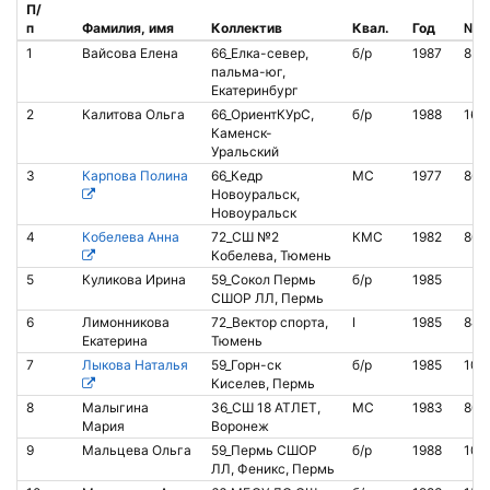
П/
п
Фамилия, имя
Коллектив
Квал.
Год
№ ч
1
Вайсова Елена
66_Елка-север,
б/р
1987
854
пальма-юг,
Екатеринбург
2
Калитова Ольга
66_ОриентКУрС,
б/р
1988
163
Каменск-
Уральский
3
Карпова Полина
66_Кедр
МС
1977
864
Новоуральск,
Новоуральск
4
Кобелева Aнна
72_СШ №2
КМС
1982
809
Кобелева, Тюмень
5
Куликова Ирина
59_Сокол Пермь
б/р
1985
СШОР ЛЛ, Пермь
6
Лимонникова
72_Вектор спорта,
I
1985
842
Екатерина
Тюмень
7
Лыкова Наталья
59_Горн-ск
б/р
1985
100
Киселев, Пермь
8
Малыгина
36_СШ 18 АТЛЕТ,
МС
1983
802
Мария
Воронеж
9
Мальцева Ольга
59_Пермь СШОР
б/р
1988
100
ЛЛ, Феникс, Пермь