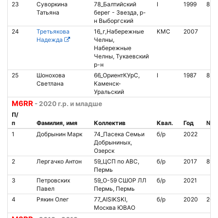
23
Суворкина
78_Балтийский
I
1999
853
Татьяна
берег - Звезда, р-
н Выборгский
24
Третьякова
16_г,Набережные
КМС
2007
Надежда
Челны,
Набережные
Челны, Тукаевский
р-н
25
Шонохова
66_ОриентКУрС,
I
1987
852
Светлана
Каменск-
Уральский
М6RR
- 2020 г.р. и младше
П/
п
Фамилия, имя
Коллектив
Квал.
Год
№ ч
1
Добрынин Марк
74_Пасека Семьи
б/р
2022
Добрыниных,
Озерск
2
Лергачко Антон
59_ЦСП по АВС,
б/р
2017
899
Пермь
3
Петровских
59_O-59 СШОР ЛЛ
б/р
2021
Павел
Пермь, Пермь
4
Рякин Олег
77_AISIKSKI,
б/р
2020
200
Москва ЮВАО