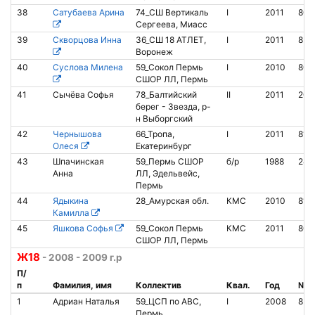
38
Сатубаева Арина
74_СШ Вертикаль
I
2011
801
Сергеева, Миасс
39
Скворцова Инна
36_СШ 18 АТЛЕТ,
I
2011
854
Воронеж
40
Суслова Милена
59_Сокол Пермь
I
2010
806
СШОР ЛЛ, Пермь
41
Сычёва Софья
78_Балтийский
II
2011
205
берег - Звезда, р-
н Выборгский
42
Чернышова
66_Тропа,
I
2011
813
Олеся
Екатеринбург
43
Шпачинская
59_Пермь СШОР
б/р
1988
242
Анна
ЛЛ, Эдельвейс,
Пермь
44
Ядыкина
28_Амурская обл.
КМС
2010
815
Камилла
45
Яшкова Софья
59_Сокол Пермь
КМС
2011
806
СШОР ЛЛ, Пермь
Ж18
- 2008 - 2009 г.р
П/
п
Фамилия, имя
Коллектив
Квал.
Год
№ ч
1
Адриан Наталья
59_ЦСП по АВС,
I
2008
854
Пермь