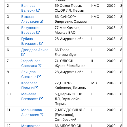
2
Беляева
59_Сокол Пермь
КМС
2009
803
Валерия
СШОР ЛЛ, Пермь
3
Быкова
63_САКСОР-
КМС
2009
813
Анастасия
Энергетик, Самара
4
Вакуленко
77_МосКомпас,
I
2008
212
Варвара
Москва ВАО
5
Губина
28_Амурская обл.
I
2008
852
Елизавета
6
Дроздова Алиса
66_Тропа,
I
2009
812
Екатеринбург
7
Жеребцова
74_ОДЮСШ-
II
2009
851
Светлана
Жуков, Челябинск
8
Зайцева
28_Амурская обл.
I
2009
852
Снежана
9
Кобелева
72_СШ №2
МС
2008
810
Полина
Кобелева, Тюмень
10
Манаева
59_Пермь СШОР
I
2008
800
Елизавета
ЛЛ, Эдельвейс,
Пермь
11
Мельникова
2_МБУ ДО СШ № 3
I
2009
853
Анастасия
(Ермакова),
Октябрьский
12
Микрюкова
66_МБОУ ДО СШ
I
2009
853