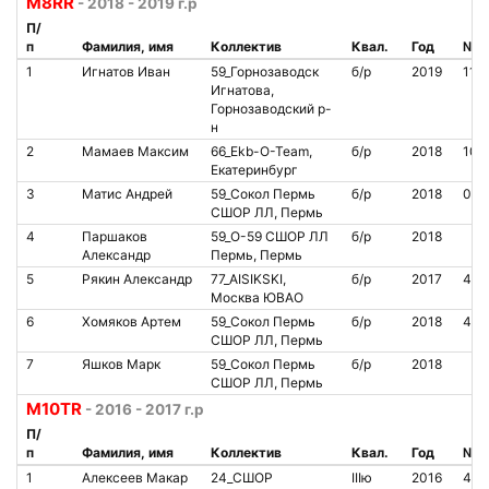
М8RR
- 2018 - 2019 г.р
П/
п
Фамилия, имя
Коллектив
Квал.
Год
№ ч
1
Игнатов Иван
59_Горнозаводск
б/р
2019
1111
Игнатова,
Горнозаводский р-
н
2
Мамаев Максим
66_Ekb-O-Team,
б/р
2018
100
Екатеринбург
3
Матис Андрей
59_Сокол Пермь
б/р
2018
000
СШОР ЛЛ, Пермь
4
Паршаков
59_O-59 СШОР ЛЛ
б/р
2018
Александр
Пермь, Пермь
5
Рякин Александр
77_AISIKSKI,
б/р
2017
450
Москва ЮВАО
6
Хомяков Артем
59_Сокол Пермь
б/р
2018
454
СШОР ЛЛ, Пермь
7
Яшков Марк
59_Сокол Пермь
б/р
2018
СШОР ЛЛ, Пермь
М10TR
- 2016 - 2017 г.р
П/
п
Фамилия, имя
Коллектив
Квал.
Год
№ ч
1
Алексеев Макар
24_СШОР
IIIю
2016
464