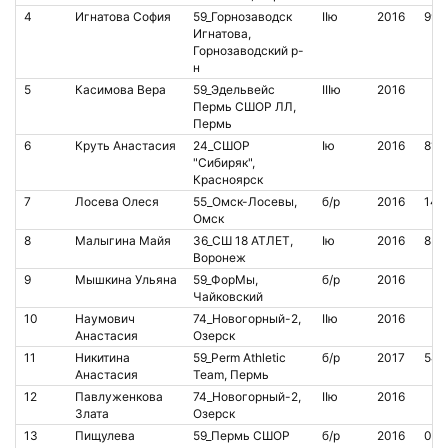
4
Игнатова София
59_Горнозаводск
IIю
2016
990
Игнатова,
Горнозаводский р-
н
5
Касимова Вера
59_Эдельвейс
IIIю
2016
Пермь СШОР ЛЛ,
Пермь
6
Круть Анастасия
24_СШОР
Iю
2016
810
"Сибиряк",
Красноярск
7
Лосева Олеся
55_Омск-Лосевы,
б/р
2016
140
Омск
8
Малыгина Майя
36_СШ 18 АТЛЕТ,
Iю
2016
852
Воронеж
9
Мышкина Ульяна
59_ФорМы,
б/р
2016
Чайковский
10
Наумович
74_Новогорный-2,
IIю
2016
Анастасия
Озерск
11
Никитина
59_Perm Athletic
б/р
2017
540
Анастасия
Team, Пермь
12
Павлуженкова
74_Новогорный-2,
IIю
2016
Злата
Озерск
13
Пищулева
59_Пермь СШОР
б/р
2016
000