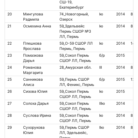
СШ-19,
Екатеринбург
20
Мингулова
74_Новогорный,
Iю
2014
830
Радмила
Озерск
21
Осмехина Анна
59_Эдельвейс
Iю
2014
851
Пермь СШОР №3
ЛЛ, Пермь
22
Плешкова
59_O-59 СШОР ЛЛ
Iю
2014
141
Ярослава
Пермь, Пермь
23
Помазкова
59_Сокол Пермь
б/р
2015
Дарья
СШОР ЛЛ, Пермь
24
Романова
28_Амурская обл.
III
2014
852
Маргарита
25
Санникова
59_Пермь СШОР
б/р
2015
123
Алиса
ЛЛ, Феникс, Пермь
26
Сизова Юлия
59_Сокол Пермь
Iю
2015
СШОР ЛЛ, Пермь
27
Солоха Дарья
59_Сокол Пермь
IIIю
2014
СШОР ЛЛ, Пермь
28
Суслова Ирина
59_Сокол Пермь
Iю
2014
854
СШОР ЛЛ, Пермь
29
Сухорукова
59_Пермь СШОР
IIю
2014
851
Юлия
ЛЛ, Эдельвейс,
Пермь