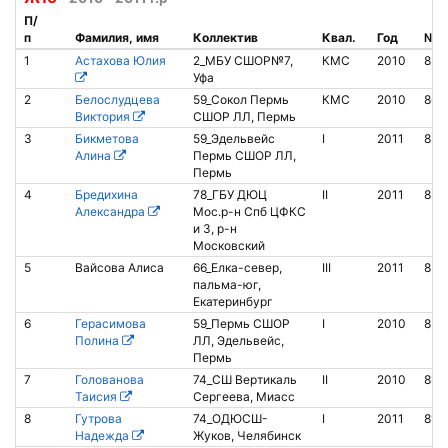
П/
п
Фамилия, имя
Коллектив
Квал.
Год
№ ч
1
Астахова Юлия
2_МБУ СШОР№7,
КМС
2010
827
Уфа
2
Белослудцева
59_Сокол Пермь
КМС
2010
865
Виктория
СШОР ЛЛ, Пермь
3
Бикметова
59_Эдельвейс
I
2011
851
Алина
Пермь СШОР ЛЛ,
Пермь
4
Бредихина
78_ГБУ ДЮЦ
II
2011
853
Александра
Мос.р-н Спб ЦФКС
и З, р-н
Московский
5
Вайсова Алиса
66_Елка-север,
III
2011
852
пальма-юг,
Екатеринбург
6
Герасимова
59_Пермь СШОР
I
2010
851
Полина
ЛЛ, Эдельвейс,
Пермь
7
Голованова
74_СШ Вертикаль
II
2010
812
Таисия
Сергеева, Миасс
8
Гутрова
74_ОДЮСШ-
I
2011
813
Надежда
Жуков, Челябинск