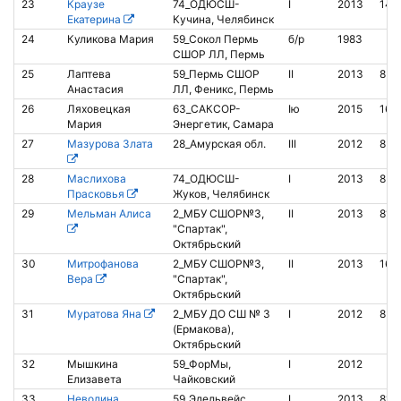
23
Краузе
74_ОДЮСШ-
I
2013
142
Екатерина
Кучина, Челябинск
24
Куликова Мария
59_Сокол Пермь
б/р
1983
СШОР ЛЛ, Пермь
25
Лаптева
59_Пермь СШОР
II
2013
852
Анастасия
ЛЛ, Феникс, Пермь
26
Ляховецкая
63_САКСОР-
Iю
2015
163
Мария
Энергетик, Самара
27
Мазурова Злата
28_Амурская обл.
III
2012
852
28
Маслихова
74_ОДЮСШ-
I
2013
850
Прасковья
Жуков, Челябинск
29
Мельман Алиса
2_МБУ СШОР№3,
II
2013
819
"Спартак",
Октябрьский
30
Митрофанова
2_МБУ СШОР№3,
II
2013
163
Вера
"Спартак",
Октябрьский
31
Муратова Яна
2_МБУ ДО СШ № 3
I
2012
853
(Ермакова),
Октябрьский
32
Мышкина
59_ФорМы,
I
2012
Елизавета
Чайковский
33
Неволина
59_Эдельвейс
I
2013
810