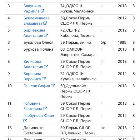
3
Бакунина
74_ОДЮСШ-
II
2013
850
Радмила
Жуков, Челябинск
4
Беклемышева
59_Сокол Пермь
I
2012
846
Елизавета
СШОР ЛЛ, Пермь
5
Борчевкина
72_СШ №2
I
2012
850
Анастасия
Кобелева, Тюмень
6
Букалова Олеся
59_Пермь, лично
б/р
1985
854
7
Буркова Полина
63_САКСОР-
II
2013
150
Энергетик, Самара
8
Вилисова
59_Сокол Пермь
III
2013
854
Анастасия
СШОР ЛЛ, Пермь
9
Воронина
74_ОДЮСШ-
I
2012
853
Вероника
Кучина, Челябинск
10
Гашева София
59_Эдельвейс
I
2013
819
Пермь СШОР ЛЛ,
Пермь
11
Головина
59_Сокол Пермь
II
2013
213
Екатерина
СШОР ЛЛ, Пермь
12
Горбунова Юлия
59_Сокол Пермь
I
2012
852
СШОР ЛЛ, Пермь
13
Давиденко
59_Пермь СШОР
IIю
2013
206
Екатерина
ЛЛ, Феникс, Пермь
14
Давыдова
59_Эдельвейс
II
2012
852