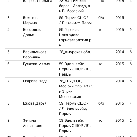
2
Багрова Полина
78_Балтийский
IIIю
2014
141
берег - Звезда, р-
н Выборгский
3
Бекетова
59_Пермь СШОР
б/р
2015
Марина
ЛЛ, Феникс, Пермь
4
Берсенева
59_Горн-ск
Iю
2015
101
Дарья
Неклюдова,
Горнозаводский р-
н
5
Васильянова
28_Амурская обл.
III
2014
852
Вероника
6
Гуляева Мария
59_Эдельвейс
Iю
2015
852
Пермь СШОР ЛЛ,
Пермь
7
Егорова Лада
78_ГБУ ДЮЦ
II
2014
864
Мос.р-н Спб ЦФКС
и З, р-н
Московский
8
Ежова Дарья
59_Пермь СШОР
б/р
2015
456
ЛЛ, Эдельвейс,
Пермь
9
Зелина
59_Эдельвейс
Iю
2015
200
Анастасия
Пермь СШОР ЛЛ,
Пермь