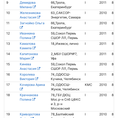
9
Демидова
66_Тропа,
I
2011
850
Милана
Екатеринбург
10
Железникова
63_САКСОР-
I
2010
852
Анастасия
Энергетик, Самара
11
Загнойко Ольга
66_Тропа,
I
2010
851
Екатеринбург
12
Иванкина
59_Сокол Пермь
I
2011
821
Полина
СШОР ЛЛ, Пермь
13
Камалова
18_Ижевск, лично
I
2011
806
Камила
14
Капитонова
2_МБУ СШОР№7,
I
2011
850
Мария
Уфа
15
Кинева
59_Сокол Пермь
I
2010
804
Анастасия
СШОР ЛЛ, Пермь
16
Королева
74_ОДЮСШ-
I
2011
852
Виктория
Кучина, Челябинск
17
Кочерова Арина
74_ОДЮСШ-
КМС
2010
851
Жуков, Челябинск
18
Крачнакова
78_ГБУ ДЮЦ
I
2010
842
Полина
Мос.р-н Спб ЦФКС
и З, р-н
Московский
19
Криворотова
78_Балтийский
I
2010
852