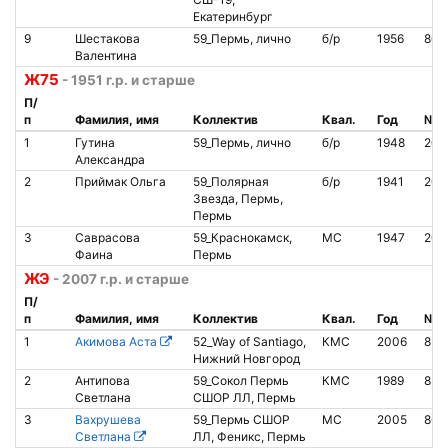
Екатеринбург
9
Шестакова
59_Пермь, лично
б/р
1956
800
Валентина
Ж75
- 1951 г.р. и старше
П/
п
Фамилия, имя
Коллектив
Квал.
Год
№ ч
1
Гутина
59_Пермь, лично
б/р
1948
208
Александра
2
Приймак Ольга
59_Полярная
б/р
1941
202
Звезда, Пермь,
Пермь
3
Саврасова
59_Краснокамск,
МС
1947
208
Фаина
Пермь
ЖЭ
- 2007 г.р. и старше
П/
п
Фамилия, имя
Коллектив
Квал.
Год
№ ч
1
Акимова Аста
52_Way of Santiago,
КМС
2006
853
Нижний Новгород
2
Антипова
59_Сокол Пермь
КМС
1989
853
Светлана
СШОР ЛЛ, Пермь
3
Вахрушева
59_Пермь СШОР
МС
2005
866
Светлана
ЛЛ, Феникс, Пермь