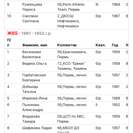
9
Румянцева
59_Perm Athletic
III
1964
200
Лариса
Team, Пермь
10
Смолина
2_ДЮСШ
б/р
1967
853
Светлана
Нефтекамск,
Нефтекамск
Ж65
- 1961 - 1952 г.р
П/
п
Фамилия, имя
Коллектив
Квал.
Год
№ ч
1
Васенкова
59_Краснокамск,
б/р
1956
200
Валентина
Пермь
2
Ведина Ольга
72_КСО "Ермак"
б/р
1958
842
Тюмень, Тюмень
3
Горбатовская
59_Пермь, лично
б/р
1957
210
Екатерина
4
Добында
59_Пермь, лично
б/р
1961
200
Татьяна
5
Маркова Инна
59_Пермь, лично
б/р
1969
812
6
Пьянкова
59_Пермь, лично
II
1952
828
Александра
7
Федорова
59_ЦСП по АВС,
б/р
1959
866
Тамара
Пермь
8
Шафикова Лидия
66_МБОУ ДО
б/р
1957
811
СШ-19,