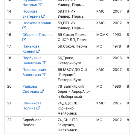
Наталья
Универ, Пермь
14
Носкова
59_ПГНИУ -
КМС
2007
851
Екатерина
Универ, Пермь
15
Носкова Карина
59_ПГНИУ -
КМС
2002
807
Универ, Пермь
16
Оборина Татьяна
59_Сокол Пермь
МСМК
1993
825
СШОР ЛЛ, Пермь
17
Панькова
59_Сокол, Пермь
МС
1978
862
Ксения
18
Парбузина
66_Тропа,
МС
2006
813
Валентина
Екатеринбург
19
Плескацевич
66_МБОУ ДО СШ
КМС
2007
825
Валентина
"Родонит",
Екатеринбург
20
Райкова
78_Балтийский
МС
1986
864
Светлана
берег - АврорА, р-
н Выборгский
21
Санникова
74_ОДЮСШ -
КМС
2007
853
Полина
Юрченко,
Челябинск
22
Скребнева
74_СШ ЧТЗ
МС
2002
851
Любовь
Гайденко,
Челябинск