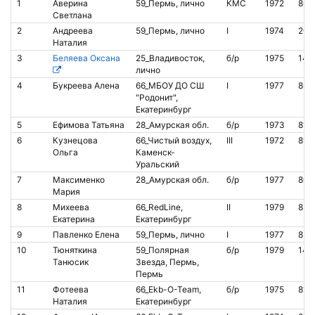
1
Аверина
59_Пермь, лично
КМС
1972
866
Светлана
2
Андреева
59_Пермь, лично
I
1974
206
Наталия
3
Беляева Оксана
25_Владивосток,
б/р
1975
141
лично
4
Букреева Алена
66_МБОУ ДО СШ
I
1977
865
"Родонит",
Екатеринбург
5
Ефимова Татьяна
28_Амурская обл.
б/р
1973
819
6
Кузнецова
66_Чистый воздух,
III
1972
812
Ольга
Каменск-
Уральский
7
Максименко
28_Амурская обл.
б/р
1977
807
Мария
8
Михеева
66_RedLine,
II
1979
839
Екатерина
Екатеринбург
9
Павленко Елена
59_Пермь, лично
I
1977
853
10
Тюняткина
59_Полярная
б/р
1979
141
Танюсик
Звезда, Пермь,
Пермь
11
Фотеева
66_Ekb-O-Team,
б/р
1975
810
Наталия
Екатеринбург