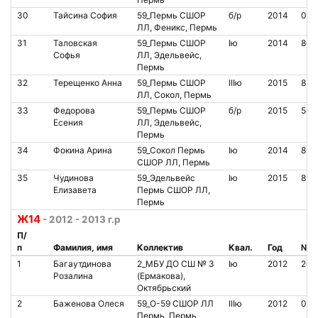
30
Тайсина София
59_Пермь СШОР
б/р
2014
000
ЛЛ, Феникс, Пермь
31
Таловская
59_Пермь СШОР
Iю
2014
800
Софья
ЛЛ, Эдельвейс,
Пермь
32
Терещенко Анна
59_Пермь СШОР
IIIю
2015
854
ЛЛ, Сокол, Пермь
33
Федорова
59_Пермь СШОР
б/р
2015
546
Есения
ЛЛ, Эдельвейс,
Пермь
34
Фокина Арина
59_Сокол Пермь
Iю
2014
865
СШОР ЛЛ, Пермь
35
Чудинова
59_Эдельвейс
Iю
2015
852
Елизавета
Пермь СШОР ЛЛ,
Пермь
Ж14
- 2012 - 2013 г.р
П/
п
Фамилия, имя
Коллектив
Квал.
Год
№ ч
1
Багаутдинова
2_МБУ ДО СШ № 3
Iю
2012
208
Розалина
(Ермакова),
Октябрьский
2
Баженова Олеся
59_O-59 СШОР ЛЛ
IIIю
2012
000
Пермь, Пермь