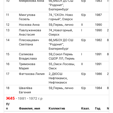
10
Микрюкова Анна
66_МБОУ ДО СШ
б/р
1983
150
"Родонит",
Екатеринбург
11
Мингулова
74_"СКО!п. Ново
б/р
1987
Гюзель
горный", Озерск
12
Носкова Анна
59_Пермь, лично
II
1990
13
Павлуженкова
74_Новогорный,
I
1990
232
Анастасия
Озерск
14
Плескацевич
66_МБОУ ДО СШ
б/р
1982
853
Светлана
"Родонит",
Екатеринбург
15
Саликова
59_Сокол Пермь
I
1991
804
Владислава
СШОР ЛЛ, Пермь
16
Тримонова
55_Омск-Лосевы,
II
1991
Мария
Омск
17
Фаттахова Лилия
2_ДЮСШ
б/р
1986
277
Нефтекамск,
Нефтекамск
18
Швалёва
59_Пермь, лично
б/р
1984
866
Евгения
Ж45
- 1981 - 1972 г.р
П/
п
Фамилия, имя
Коллектив
Квал.
Год
№ ч