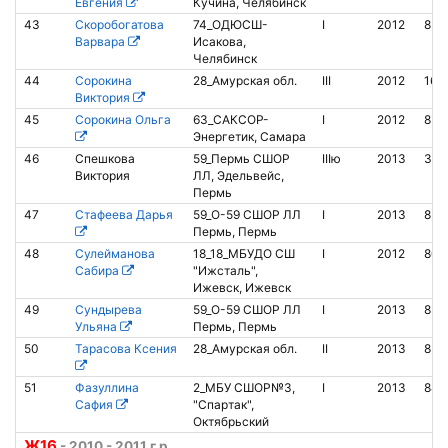
Евгения
Кучина, Челябинск
43
Скоробогатова
74_ОДЮСШ-
I
2012
853
Варвара
Исакова,
Челябинск
44
Сорокина
28_Амурская обл.
III
2012
163
Виктория
45
Сорокина Ольга
63_САКСОР-
I
2012
852
Энергетик, Самара
46
Спешкова
59_Пермь СШОР
IIIю
2013
345
Виктория
ЛЛ, Эдельвейс,
Пермь
47
Стафеева Дарья
59_O-59 СШОР ЛЛ
I
2013
853
Пермь, Пермь
48
Сулейманова
18_18_МБУДО СШ
I
2012
800
Сабира
"Ижсталь",
Ижевск, Ижевск
49
Сундырева
59_O-59 СШОР ЛЛ
I
2013
853
Ульяна
Пермь, Пермь
50
Тарасова Ксения
28_Амурская обл.
II
2013
852
51
Фазуллина
2_МБУ СШОР№3,
I
2013
848
Сафия
"Спартак",
Октябрьский
Ж16
- 2010 - 2011 г.р