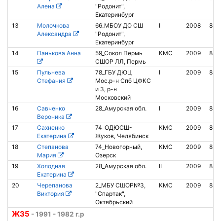
Алена
"Родонит",
Екатеринбург
13
Молочкова
66_МБОУ ДО СШ
I
2008
851
Александра
"Родонит",
Екатеринбург
14
Панькова Анна
59_Сокол Пермь
КМС
2009
806
СШОР ЛЛ, Пермь
15
Пульнева
78_ГБУ ДЮЦ
I
2009
842
Стефания
Мос.р-н Спб ЦФКС
и З, р-н
Московский
16
Савченко
28_Амурская обл.
I
2009
852
Вероника
17
Сахненко
74_ОДЮСШ-
КМС
2009
850
Екатерина
Жуков, Челябинск
18
Степанова
74_Новогорный,
КМС
2009
812
Мария
Озерск
19
Холодная
28_Амурская обл.
II
2009
852
Екатерина
20
Черепанова
2_МБУ СШОР№3,
КМС
2009
819
Виктория
"Спартак",
Октябрьский
Ж35
- 1991 - 1982 г.р