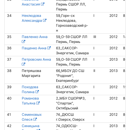
Анастасия
Пермь СШОР ЛЛ,
Пермь
34
Неклюдова
59_Горн-ск
I
2012
850
Александра
Неклюдова,
Горнозаводский р-
н
35
Павленко Анна
59_O-59 СШОР ЛЛ
III
2012
141
Пермь, Пермь
36
Пащенко Анна
63_САКСОР-
I
2012
851
Энергетик, Самара
37
Петровских Анна
59_O-59 СШОР ЛЛ
I
2013
802
Пермь, Пермь
38
Петряшова
66_МБОУ ДО СШ
II
2013
841
Маргарита
"Родонит",
Екатеринбург
39
Походова
63_САКСОР-
I
2012
150
Полина
Энергетик, Самара
40
Романова
2_МБУ СШОР№3,
I
2012
848
Татьяна
"Спартак",
Октябрьский
41
Семеновых
74_ДЮСШ
I
2012
865
Олеся
г.Озерск, Озерск
42
Синицына
74_ОДЮСШ-
I
2013
800