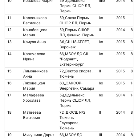
10
Ковалёва Мария
59_Эдельвейс
IIIю
2014
852
Пермь СШОР ЛЛ,
Пермь
11
Колесникова
59_Сокол Пермь
Iю
2015
Василиса
СШОР ЛЛ, Пермь
12
Конобевцева
59_Пермь СШОР
II
2014
852
Мария
ЛЛ, Феникс, Пермь
13
Криуля Анна
36_СШ 18 АТЛЕТ,
Iю
2015
804
Воронеж
14
Крохмалева
66_МБОУ ДО СШ
Iю
2015
848
Ирина
"Родонит",
Екатеринбург
15
Лимонникова
72_Вектор спорта,
II
2015
851
Анна
Тюмень
16
Ляховецкая
63_САКСОР-
Iю
2015
163
Мария
Энергетик, Самара
17
Малафеева
59_Эдельвейс
Iю
2014
141
Ярослава
Пермь СШОР ЛЛ,
Пермь
18
Матвеева
72_ДЮСШ №2
II
2014
853
Виктория
Тюмень
Глухарева,
Тюмень
19
Микушина Дарья
66_МБОУ ДО
III
2014
851