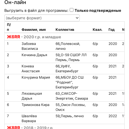
Он-лайн
Выгрузить в файл для программы:
Только подтвержденые
П/
п
Фамилия, имя
Коллектив
Квал.
Год
№ ч
Ж6RR
- 2020 г.р. и младше
1
Забоева
66_Полевской,
б/р
2020
215
Василиса
лично
2
Кечкина Дарья
59_O-59 СШОР ЛЛ
б/р
2020
Пермь, Пермь
3
Конева
66_УрФУ,
б/р
2021
200
Анастасия
Екатеринбург
4
Кочурина Мария
66_МБОУ ДО СШ
б/р
2021
"Родонит",
Екатеринбург
5
Ляховецкая
63_САКСОР-
б/р
2021
150
Дарья
Энергетик, Самара
6
Тримонова Кира
55_Омск-Лосевы,
б/р
2020
140
Омск
7
Швалёва
59_Пермь, лично
б/р
2022
1111
Варвара
Ж8RR
- 2018 - 2019 г.р