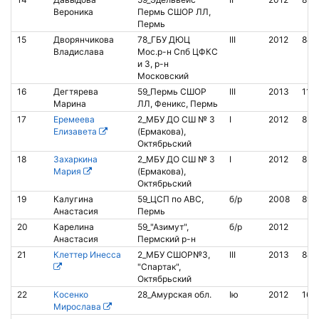
Вероника
Пермь СШОР ЛЛ,
Пермь
15
Дворянчикова
78_ГБУ ДЮЦ
III
2012
842
Владислава
Мос.р-н Спб ЦФКС
и З, р-н
Московский
16
Дегтярева
59_Пермь СШОР
III
2013
1111
Марина
ЛЛ, Феникс, Пермь
17
Еремеева
2_МБУ ДО СШ № 3
I
2012
853
Елизавета
(Ермакова),
Октябрьский
18
Захаркина
2_МБУ ДО СШ № 3
I
2012
853
Мария
(Ермакова),
Октябрьский
19
Калугина
59_ЦСП по АВС,
б/р
2008
899
Анастасия
Пермь
20
Карелина
59_"Азимут",
б/р
2012
Анастасия
Пермский р-н
21
Клеттер Инесса
2_МБУ СШОР№3,
III
2013
848
"Спартак",
Октябрьский
22
Косенко
28_Амурская обл.
Iю
2012
163
Мирослава