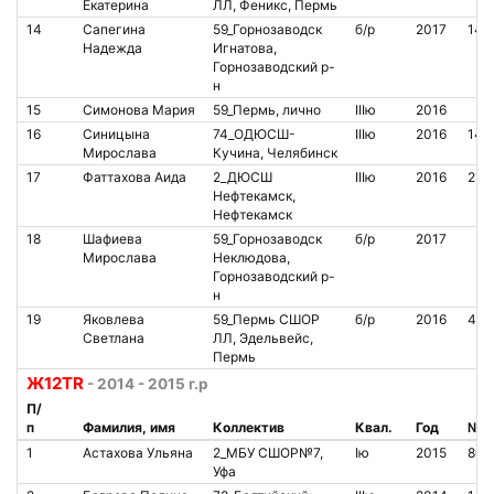
Екатерина
ЛЛ, Феникс, Пермь
14
Сапегина
59_Горнозаводск
б/р
2017
145
Надежда
Игнатова,
Горнозаводский р-
н
15
Симонова Мария
59_Пермь, лично
IIIю
2016
16
Синицына
74_ОДЮСШ-
IIIю
2016
140
Мирослава
Кучина, Челябинск
17
Фаттахова Аида
2_ДЮСШ
IIIю
2016
211
Нефтекамск,
Нефтекамск
18
Шафиева
59_Горнозаводск
б/р
2017
Мирослава
Неклюдова,
Горнозаводский р-
н
19
Яковлева
59_Пермь СШОР
б/р
2016
414
Светлана
ЛЛ, Эдельвейс,
Пермь
Ж12TR
- 2014 - 2015 г.р
П/
п
Фамилия, имя
Коллектив
Квал.
Год
№ ч
1
Астахова Ульяна
2_МБУ СШОР№7,
Iю
2015
800
Уфа