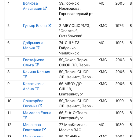
4
Волкова
59_Горн-ск
МС
2005
850
Анастасия
Неклюдова,
Горнозаводский р-
н
5
Гутьяр Елена
2_МБУ СШОР№3,
КМС
1976
827
"Спартак",
Октябрьский
6
Добрынина
74_СШ ЧТЗ
МС
1995
865
Мария
Гайденко,
Челябинск
7
Евстафьева
59_Сокол Пермь
КМС
2003
866
Ольга
СШОР ЛЛ, Пермь
8
Качина Ксения
59_Пермь СШОР
КМС
2006
803
ЛЛ, Феникс, Пермь
9
Колотыгина
66_МБОУ ДО
КМС
2006
812
Алёна
СШ-19,
Екатеринбург
10
Лошкарёва
59_Пермь СШОР
КМС
1999
865
Евгения
ЛЛ, Феникс, Пермь
11
Мамаева Елена
66_Ekb-O-Team,
I
1993
802
Екатеринбург
12
Минакова
77_МосКомпас,
МС
1980
863
Екатерина
Москва ВАО
13
Муравьева
59_ПГНИУ -
КМС
2004
865