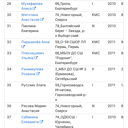
29
Музафарова
66_Тропа,
I
2010
853
Алиса
Екатеринбург
30
Мяготина
74_Новогорный,
КМС
2010
810
Анастасия
Озерск
31
Паклина
78_Балтийский
III
2010
Екатерина
берег - Звезда, р-
н Выборгский
32
Паршакова Анна
59_O-59 СШОР ЛЛ
КМС
2011
866
Пермь, Пермь
33
Плескацевич
66_МБОУ ДО СШ
КМС
2011
865
Ульяна
"Родонит",
Екатеринбург
34
Рахимкулова
2_МБУ ДО СШ № 3
II
2011
209
Розанна
(Ермакова),
Октябрьский
35
Русских Злата
59_Горнозаводск
I
2011
145
Игнатова,
Горнозаводский р-
н
36
Рясова Мария-
74_Новогорный,
III
2011
851
Анастасия
Озерск
37
Сабинина
74_ОДЮСШ -
I
2010
848
Елизавета
Юрченко,
Челябинск