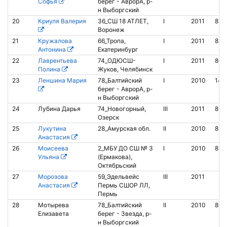
Софья
берег - АврорА, р-
н Выборгский
20
Криуля Валерия
36_СШ 18 АТЛЕТ,
I
2011
827
Воронеж
21
Кружалова
66_Тропа,
I
2011
850
Антонина
Екатеринбург
22
Лаврентьева
74_ОДЮСШ-
I
2011
806
Полина
Жуков, Челябинск
23
Леншина Мария
78_Балтийский
I
2010
141
берег - АврорА, р-
н Выборгский
24
Лубина Дарья
74_Новогорный,
III
2011
851
Озерск
25
Лукутина
28_Амурская обл.
II
2010
852
Анастасия
26
Моисеева
2_МБУ ДО СШ № 3
I
2010
853
Ульяна
(Ермакова),
Октябрьский
27
Морозова
59_Эдельвейс
III
2011
Анастасия
Пермь СШОР ЛЛ,
Пермь
28
Мотырева
78_Балтийский
II
2010
800
Елизавета
берег - Звезда, р-
н Выборгский