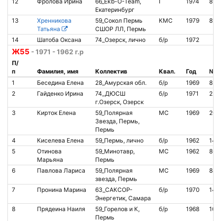
12
Фролова Ирина
66_Ekb-O-Team,
I
1974
810
Екатеринбург
13
Хренникова
59_Сокол Пермь
КМС
1979
816
Татьяна
СШОР ЛЛ, Пермь
14
Шатоба Оксана
74_Озерск, лично
б/р
1972
Ж55
- 1971 - 1962 г.р
П/
п
Фамилия, имя
Коллектив
Квал.
Год
№ ч
1
Беседина Елена
28_Амурская обл.
б/р
1969
852
2
Гайденко Ирина
74_ДЮСШ
б/р
1971
222
г.Озерск, Озерск
3
Кирток Елена
59_Полярная
МС
1969
200
Звезда, Пермь,
Пермь
4
Киселева Елена
59_Пермь, лично
б/р
1962
141
5
Отинова
59_Минотавр,
МС
1962
866
Марьяна
Пермь
6
Павлова Лариса
59_Полярная
МС
1969
840
звезда, Пермь
7
Пронина Марина
63_САКСОР-
б/р
1970
145
Энергетик, Самара
8
Прядеина Наиля
59_Горелов и К,
б/р
1968
100
Пермь