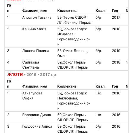
П/
п
Фамилия, имя
Коллектив
Квал.
Год
№ ч
1
Апостол Татьяна
59_Пермь СШОР
б/р
2017
ЛЛ, Феникс, Пермь
2
Кашина Майя
59_Горнозаводск
б/р
2018
Игнатова,
Горнозаводский р-
н
3
Лосева Полина
55_Омск-Лосевы,
б/р
2019
Омск
4
Саликова
59_Сокол Пермь
б/р
2018
139
Светлана
СШОР ЛЛ, Пермь
Ж10TR
- 2016 - 2017 г.р
П/
п
Фамилия, имя
Коллектив
Квал.
Год
№ ч
1
Атнагулова
59_Горнозаводск
IIIю
2016
София
Неклюдова,
Горнозаводский р-
н
2
Бородина Диана
59_Сокол Пермь
IIIю
2016
СШОР ЛЛ, Пермь
3
Голдобина Алиса
59_Сокол Пермь
б/р
2016
СШОР ЛЛ, Пермь