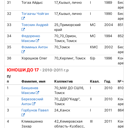
31
Тогаа Айдыс
17_Кызыл, лично
I
1989
Беско
аренд
32
Тогаачы Чойган
17_Кызыл, лично
I
1990
Беско
аренд
33
Тоескин Андрей
25_Приморский
МС
2004
85107
край
34
Федоренко
70_70_Орион,
МС
1994
85288
Максим
Томск, Томск
35
Фоминых Антон
70_Томск
КМС
2002
Беско
аренд
36
Хорошков Олег
70_Керлинг, Томск
б/р
1996
Контак
аренд
ЮНОШИ ДО 17
- 2010-2011 г.р
П/
п
Фамилия, имя
Коллектив
Квал.
Год
№ чи
1
Бекшенев
70_МАУ ДО СШ16,
I
2010
81077
Максим
Томск
2
Березовский
70_ДДЮ"Кедр",
II
2010
Контак
Антон
Томск
аренд
3
Горбунов Павел
24_Канск
I
2011
8641
4
Климашенко
42_Кемеровская
III
2011
Контак
Захар
область-Кузбасс,
аренд