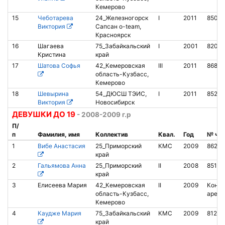
Кемерово
15
Чеботарева
24_Железногорск
I
2011
8502
Виктория
Сапсан o-team,
Красноярск
16
Шагаева
75_Забайкальский
I
2001
8200
Кристина
край
17
Шатова Софья
42_Кемеровская
III
2011
86801
область-Кузбасс,
Кемерово
18
Шевырина
54_ДЮСШ ТЭИС,
I
2011
85288
Виктория
Новосибирск
ДЕВУШКИ ДО 19
- 2008-2009 г.р
П/
п
Фамилия, имя
Коллектив
Квал.
Год
№ чи
1
Вибе Анастасия
25_Приморский
КМС
2009
8624
край
2
Гальямова Анна
25_Приморский
II
2008
85104
край
3
Елисеева Мария
42_Кемеровская
II
2009
Контак
область-Кузбасс,
аренд
Кемерово
4
Каудже Мария
75_Забайкальский
КМС
2009
81201
край