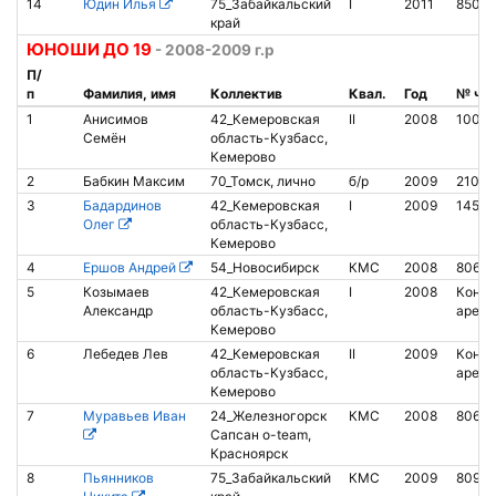
14
Юдин Илья
75_Забайкальский
I
2011
8501
край
ЮНОШИ ДО 19
- 2008-2009 г.р
П/
п
Фамилия, имя
Коллектив
Квал.
Год
№ чи
1
Анисимов
42_Кемеровская
II
2008
10076
Семён
область-Кузбасс,
Кемерово
2
Бабкин Максим
70_Томск, лично
б/р
2009
2103
3
Бадардинов
42_Кемеровская
I
2009
1450
Олег
область-Кузбасс,
Кемерово
4
Ершов Андрей
54_Новосибирск
КМС
2008
80678
5
Козымаев
42_Кемеровская
I
2008
Контак
Александр
область-Кузбасс,
аренд
Кемерово
6
Лебедев Лев
42_Кемеровская
II
2009
Контак
область-Кузбасс,
аренд
Кемерово
7
Муравьев Иван
24_Железногорск
КМС
2008
80680
Сапсан o-team,
Красноярск
8
Пьянников
75_Забайкальский
КМС
2009
8090