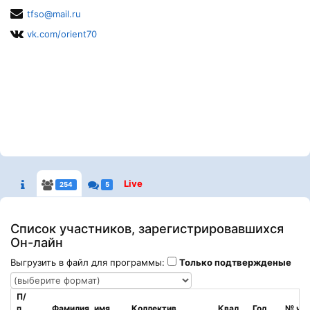
tfso@mail.ru
vk.com/orient70
Live
254
5
Список участников, зарегистрировавшихся
Он-лайн
Выгрузить в файл для программы:
Только подтвержденые
П/
п
Фамилия, имя
Коллектив
Квал.
Год
№ чи