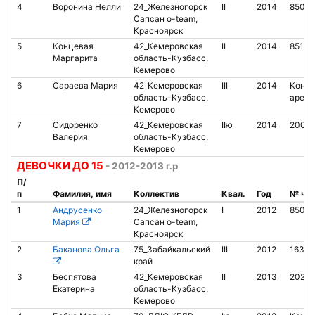
4
Воронина Нелли
24_Железногорск
II
2014
85017
Сапсан o-team,
Красноярск
5
Концевая
42_Кемеровская
II
2014
85107
Маргарита
область-Кузбасс,
Кемерово
6
Сараева Мария
42_Кемеровская
III
2014
Контак
область-Кузбасс,
аренд
Кемерово
7
Сидоренко
42_Кемеровская
IIю
2014
2007
Валерия
область-Кузбасс,
Кемерово
ДЕВОЧКИ ДО 15
- 2012-2013 г.р
П/
п
Фамилия, имя
Коллектив
Квал.
Год
№ чи
1
Андрусенко
24_Железногорск
I
2012
85022
Мария
Сапсан o-team,
Красноярск
2
Баканова Ольга
75_Забайкальский
III
2012
16336
край
3
Беспятова
42_Кемеровская
II
2013
20281
Екатерина
область-Кузбасс,
Кемерово