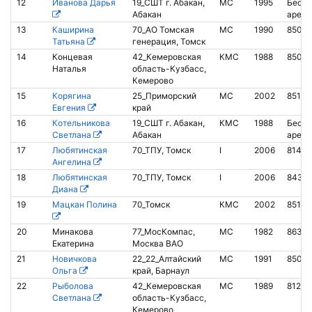
12
Иванова Дарья
19_СШТ г. Абакан,
МС
1995
Беско
Абакан
аренд
13
Каширина
70_АО Томская
МС
1990
8502
Татьяна
генерация, Томск
14
Концевая
42_Кемеровская
КМС
1988
85012
Наталья
область-Кузбасс,
Кемерово
15
Корягина
25_Приморский
МС
2002
85103
Евгения
край
16
Котельникова
19_СШТ г. Абакан,
КМС
1988
Беско
Светлана
Абакан
аренд
17
Любятинская
70_ТПУ, Томск
I
2006
81488
Ангелина
18
Любятинская
70_ТПУ, Томск
I
2006
8435
Диана
19
Мацкан Полина
70_Томск
КМС
2002
85133
20
Минакова
77_МосКомпас,
МС
1982
8633
Екатерина
Москва ВАО
21
Новичкова
22_22_Алтайский
МС
1991
8504
Ольга
край, Барнаул
22
Рыболова
42_Кемеровская
МС
1989
81229
Светлана
область-Кузбасс,
Кемерово