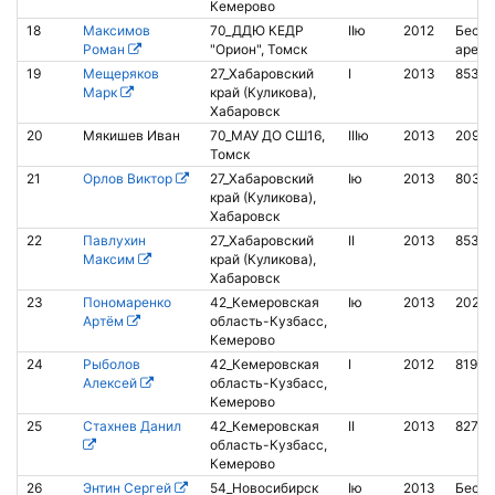
Кемерово
18
Максимов
70_ДДЮ КЕДР
IIю
2012
Беско
Роман
"Орион", Томск
аренд
19
Мещеряков
27_Хабаровский
I
2013
8534
Марк
край (Куликова),
Хабаровск
20
Мякишев Иван
70_МАУ ДО СШ16,
IIIю
2013
2099
Томск
21
Орлов Виктор
27_Хабаровский
Iю
2013
8036
край (Куликова),
Хабаровск
22
Павлухин
27_Хабаровский
II
2013
8530
Максим
край (Куликова),
Хабаровск
23
Пономаренко
42_Кемеровская
Iю
2013
20280
Артём
область-Кузбасс,
Кемерово
24
Рыболов
42_Кемеровская
I
2012
8193
Алексей
область-Кузбасс,
Кемерово
25
Стахнев Данил
42_Кемеровская
II
2013
82752
область-Кузбасс,
Кемерово
26
Энтин Сергей
54_Новосибирск
Iю
2013
Беско