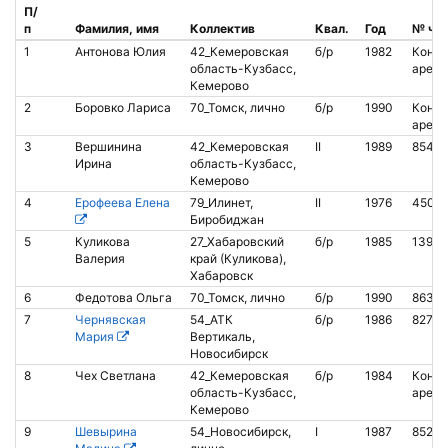
П/
п
Фамилия, имя
Коллектив
Квал.
Год
№ чи
1
Антонова Юлия
42_Кемеровская
б/р
1982
Контак
область-Кузбасс,
аренд
Кемерово
2
Боровко Лариса
70_Томск, лично
б/р
1990
Контак
аренд
3
Вершинина
42_Кемеровская
II
1989
85418
Ирина
область-Кузбасс,
Кемерово
4
Ерофеева Елена
79_Илинет,
II
1976
4502
Биробиджан
5
Куликова
27_Хабаровский
б/р
1985
1395
Валерия
край (Куликова),
Хабаровск
6
Федотова Ольга
70_Томск, лично
б/р
1990
86385
7
Чернявская
54_АТК
б/р
1986
82750
Мария
Вертикаль,
Новосибирск
8
Чех Светлана
42_Кемеровская
б/р
1984
Контак
область-Кузбасс,
аренд
Кемерово
9
Шевырина
54_Новосибирск,
I
1987
85281