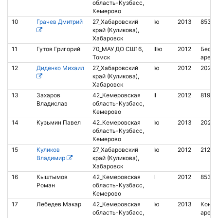
область-Кузбасс,
Кемерово
10
Грачев Дмитрий
27_Хабаровский
Iю
2013
8530
край (Куликова),
Хабаровск
11
Гутов Григорий
70_МАУ ДО СШ16,
IIIю
2012
Беско
Томск
аренд
12
Диденко Михаил
27_Хабаровский
Iю
2012
20247
край (Куликова),
Хабаровск
13
Захаров
42_Кемеровская
II
2012
81934
Владислав
область-Кузбасс,
Кемерово
14
Кузьмин Павел
42_Кемеровская
Iю
2013
2028
область-Кузбасс,
Кемерово
15
Куликов
27_Хабаровский
Iю
2012
21265
Владимир
край (Куликова),
Хабаровск
16
Кыштымов
42_Кемеровская
I
2012
8531
Роман
область-Кузбасс,
Кемерово
17
Лебедев Макар
42_Кемеровская
Iю
2013
Контак
область-Кузбасс,
аренд