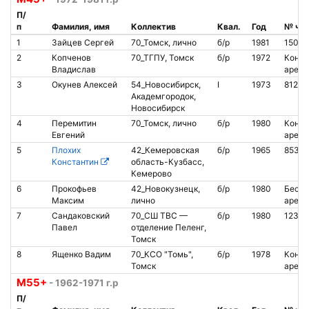
П/
п
Фамилия, имя
Коллектив
Квал.
Год
№ чи
1
Зайцев Сергей
70_Томск, лично
б/р
1981
15074
2
Копченов
70_ТГПУ, Томск
б/р
1972
Контак
Владислав
аренд
3
Окунев Алексей
54_Новосибирск,
I
1973
81228
Академгородок,
Новосибирск
4
Перемитин
70_Томск, лично
б/р
1980
Контак
Евгений
аренд
5
Плохих
42_Кемеровская
б/р
1965
85318
Константин
область-Кузбасс,
Кемерово
6
Прокофьев
42_Новокузнецк,
б/р
1980
Беско
Максим
лично
аренд
7
Сандаковский
70_СШ ТВС —
б/р
1980
12345
Павел
отделение Пеленг,
Томск
8
Ященко Вадим
70_КСО "Томь",
б/р
1978
Контак
Томск
аренд
М55+
- 1962-1971 г.р
П/