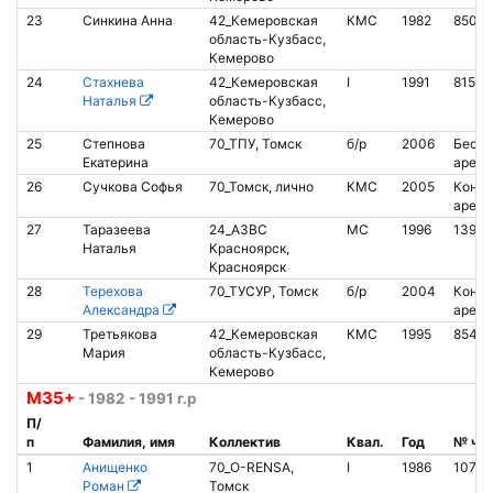
23
Синкина Анна
42_Кемеровская
КМС
1982
85092
область-Кузбасс,
Кемерово
24
Стахнева
42_Кемеровская
I
1991
81512
Наталья
область-Кузбасс,
Кемерово
25
Степнова
70_ТПУ, Томск
б/р
2006
Беско
Екатерина
аренд
26
Сучкова Софья
70_Томск, лично
КМС
2005
Контак
аренд
27
Таразеева
24_АЗВС
МС
1996
13935
Наталья
Красноярск,
Красноярск
28
Терехова
70_ТУСУР, Томск
б/р
2004
Контак
Александра
аренд
29
Третьякова
42_Кемеровская
КМС
1995
8540
Мария
область-Кузбасс,
Кемерово
М35+
- 1982 - 1991 г.р
П/
п
Фамилия, имя
Коллектив
Квал.
Год
№ чи
1
Анищенко
70_O-RENSA,
I
1986
10709
Роман
Томск