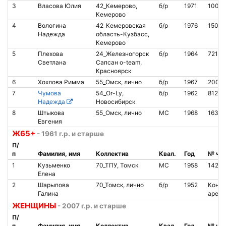
3
Власова Юлия
42_Кемерово,
б/р
1971
10092
Кемерово
4
Вологина
42_Кемеровская
б/р
1976
15016
Надежда
область-Кузбасс,
Кемерово
5
Плехова
24_Железногорск
б/р
1964
72108
Светлана
Сапсан o-team,
Красноярск
6
Хохлова Римма
55_Омск, лично
б/р
1967
2007
7
Чумова
54_Or-Ly,
б/р
1962
81228
Надежда
Новосибирск
8
Штыкова
55_Омск, лично
МС
1968
1633
Евгения
Ж65+
- 1961 г.р. и старше
П/
п
Фамилия, имя
Коллектив
Квал.
Год
№ чи
1
Кузьменко
70_ТПУ, Томск
МС
1958
14284
Елена
2
Шарыпова
70_Томск, лично
б/р
1952
Контак
Галина
аренд
ЖЕНЩИНЫ
- 2007 г.р. и старше
П/
п
Фамилия, имя
Коллектив
Квал.
Год
№ чи