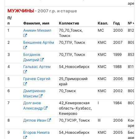
аренд
МУЖЧИНЫ
- 2007 г.р. и старше
П/
п
Фамилия, имя
Коллектив
Квал.
Год
№ чи
1
Аникин Михаил
70_70_Томск,
МС
2000
81229
Томск
2
Бекшенев Артём
70_ТПУ, Томск
КМС
2007
80977
3
Богданов
70_ТПУ, Томск
КМС
1999
8539
Дмитрий
4
Гальвас Артем
54_Новосибирск
КМС
1988
81104
5
Грачев Сергей
25_Приморский
КМС
2006
86250
край
6
Дмитриенко
70_Томск
КМС
2002
80955
Максим
7
Долганов
42_Кемеровская
I
1984
80082
Александр
область-Кузбасс,
Кемерово
8
Дятлов Иван
70_ТУСУР, Томск
III
2006
Контак
аренд
9
Егоров Никита
54_Новосибирск
КМС
2005
Беско
аренд