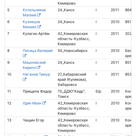
Кемерово
5
Котельников
24_Канск
I
2011
8644
Матвей
6
Кузнецов
24_Канск
I
2010
8510
Михаил
7
Кулагин Артём
42_Кемеровская
I
2011
2028
область-Кузбасс,
Кемерово
8
Лисица Валерий
54_Новосибирск
I
2010
Беско
аренд
9
Машновский
24_Канск
I
2011
8510
Кирилл
10
Неганов Тимур
27_Хабаровский
I
2011
8530
край (Куликова),
Хабаровск
11
Прищепа Федор
70_ДДЮ"Кедр",
б/р
2010
Контак
Томск
аренд
12
Удин Иван
42_Кемеровская
I
2010
Контак
область-Кузбасс,
аренд
Кемерово
13
Чащин Егор
42_Кемеровская
I
2010
Контак
область-Кузбасс,
аренд
Кемерово