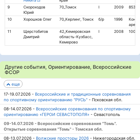
Никита
край
9
Скороходов
70_Томск
I
2009
85379
Юрий
10
Хорошков Олег
70_Керлинг, Томск
б/р
1996
Контак
аренд
11
Щерстобитов
42_Кемеровская
I
2008
1009
Дмитрий
область-Кузбасс,
Кемерово
Другие события, Ориентирование, Всероссийские
ФСОР
еще
17-19.07.2026 -
Всероссийские и традиционные соревнования
по спортивному ориентированию "РУСЬ"
- Псковская обл.
08-14.07.2026 -
Всероссийские соревнования по спортивному
ориентированию «ГЕРОИ СЕВАСТОПОЛЯ»
- Севастополь
09-14.07.2026 - Всероссийские соревнования "Томь".
Открытые соревнования "Томь" - Томская обл.
08-13.07.2026 -
Волжские просторы 2026
- Нижегородская обл.