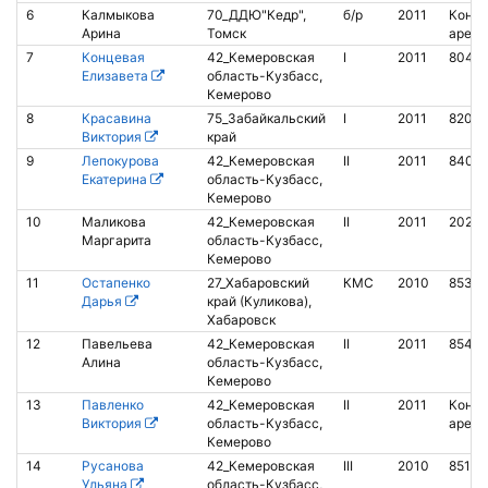
6
Калмыкова
70_ДДЮ"Кедр",
б/р
2011
Контак
Арина
Томск
аренд
7
Концевая
42_Кемеровская
I
2011
80448
Елизавета
область-Кузбасс,
Кемерово
8
Красавина
75_Забайкальский
I
2011
8200
Виктория
край
9
Лепокурова
42_Кемеровская
II
2011
8407
Екатерина
область-Кузбасс,
Кемерово
10
Маликова
42_Кемеровская
II
2011
20281
Маргарита
область-Кузбасс,
Кемерово
11
Остапенко
27_Хабаровский
КМС
2010
85331
Дарья
край (Куликова),
Хабаровск
12
Павельева
42_Кемеровская
II
2011
8542
Алина
область-Кузбасс,
Кемерово
13
Павленко
42_Кемеровская
II
2011
Контак
Виктория
область-Кузбасс,
аренд
Кемерово
14
Русанова
42_Кемеровская
III
2010
8510
Ульяна
область-Кузбасс,