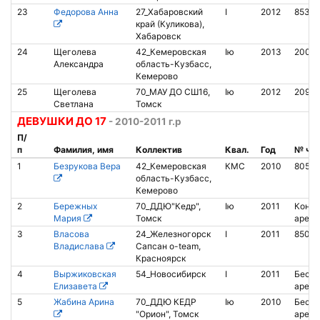
23
Федорова Анна
27_Хабаровский
I
2012
8530
край (Куликова),
Хабаровск
24
Щеголева
42_Кемеровская
Iю
2013
2007
Александра
область-Кузбасс,
Кемерово
25
Щеголева
70_МАУ ДО СШ16,
Iю
2012
2099
Светлана
Томск
ДЕВУШКИ ДО 17
- 2010-2011 г.р
П/
п
Фамилия, имя
Коллектив
Квал.
Год
№ чи
1
Безрукова Вера
42_Кемеровская
КМС
2010
80559
область-Кузбасс,
Кемерово
2
Бережных
70_ДДЮ"Кедр",
Iю
2011
Контак
Мария
Томск
аренд
3
Власова
24_Железногорск
I
2011
85022
Владислава
Сапсан o-team,
Красноярск
4
Выржиковская
54_Новосибирск
I
2011
Беско
Елизавета
аренд
5
Жабина Арина
70_ДДЮ КЕДР
Iю
2010
Беско
"Орион", Томск
аренд