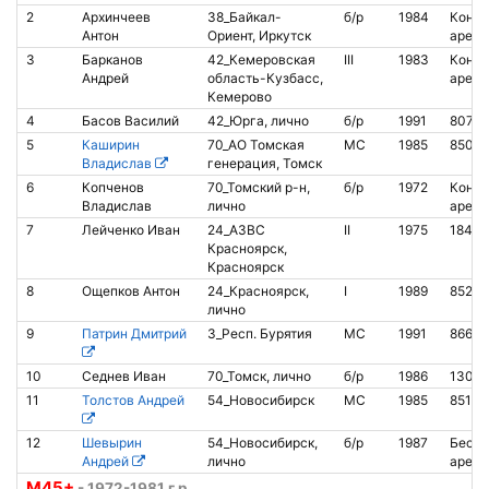
2
Архинчеев
38_Байкал-
б/р
1984
Контак
Антон
Ориент, Иркутск
аренд
3
Барканов
42_Кемеровская
III
1983
Контак
Андрей
область-Кузбасс,
аренд
Кемерово
4
Басов Василий
42_Юрга, лично
б/р
1991
80718
5
Каширин
70_АО Томская
МС
1985
85022
Владислав
генерация, Томск
6
Копченов
70_Томский р-н,
б/р
1972
Контак
Владислав
лично
аренд
7
Лейченко Иван
24_АЗВС
II
1975
18413
Красноярск,
Красноярск
8
Ощепков Антон
24_Красноярск,
I
1989
8520
лично
9
Патрин Дмитрий
3_Респ. Бурятия
МС
1991
86659
10
Седнев Иван
70_Томск, лично
б/р
1986
1301
11
Толстов Андрей
54_Новосибирск
МС
1985
85161
12
Шевырин
54_Новосибирск,
б/р
1987
Беско
Андрей
лично
аренд
М45+
- 1972-1981 г.р