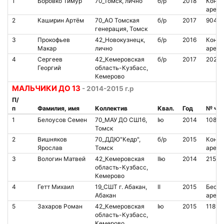
1
Боровко Тимур
70_Томск, лично
б/р
2018
Контак
аренд
2
Каширин Артём
70_АО Томская
б/р
2017
9044
генерация, Томск
3
Прокофьев
42_Новокузнецк,
б/р
2016
Контак
Макар
лично
аренд
4
Сергеев
42_Кемеровская
б/р
2017
2028
Георгий
область-Кузбасс,
Кемерово
МАЛЬЧИКИ ДО 13
- 2014-2015 г.р
П/
п
Фамилия, имя
Коллектив
Квал.
Год
№ чи
1
Белоусов Семен
70_МАУ ДО СШ16,
Iю
2014
1080
Томск
2
Вишняков
70_ДДЮ"Кедр",
б/р
2015
Контак
Ярослав
Томск
аренд
3
Вологин Матвей
42_Кемеровская
IIю
2014
21576
область-Кузбасс,
Кемерово
4
Гетт Михаил
19_СШТ г. Абакан,
II
2015
Беско
Абакан
аренд
5
Захаров Роман
42_Кемеровская
Iю
2015
11811
область-Кузбасс,
Кемерово