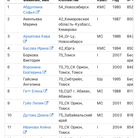
1
Абдуллина
54_Новосибирск
КМС
1980
8528
Софья
2
Акентьева
42_Кемеровская
I
1987
8507
Марина
область-Кузбасс,
Кемерово
3
Архипова Кира
54_Or-Ly,
МС
1986
8427
Новосибирск
4
Басова Ирина
42_Юрга
КМС
1994
8502
5
Боркова
70_Томск
I
2007
Беско
Виктория
аренд
6
Воронина
70_70_СК Орион,
I
2000
84814
Екатерина
Томск, Томск
7
Гайсина
70_Сибтрейл,
б/р
1995
Беско
Ангелина
Томск
аренд
8
Гетт Елена
19_СШТ г. Абакан,
МС
1988
81190
Абакан
9
Гуйо Лилия
70_СК Орион,
МС
2001
8002
Томск
10
Дутова Диана
75_Забайкальский
МС
2003
8180
край
11
Иванова Алёна
70_СК Орион,
I
2004
8540
Томск