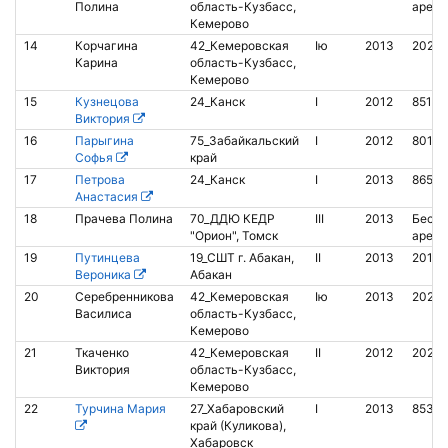
Полина
область-Кузбасс,
аренд
Кемерово
14
Корчагина
42_Кемеровская
Iю
2013
2028
Карина
область-Кузбасс,
Кемерово
15
Кузнецова
24_Канск
I
2012
85103
Виктория
16
Парыгина
75_Забайкальский
I
2012
8010
Софья
край
17
Петрова
24_Канск
I
2013
86557
Анастасия
18
Прачева Полина
70_ДДЮ КЕДР
III
2013
Беско
"Орион", Томск
аренд
19
Путинцева
19_СШТ г. Абакан,
II
2013
2018
Вероника
Абакан
20
Серебренникова
42_Кемеровская
Iю
2013
2028
Василиса
область-Кузбасс,
Кемерово
21
Ткаченко
42_Кемеровская
II
2012
20281
Виктория
область-Кузбасс,
Кемерово
22
Турчина Мария
27_Хабаровский
I
2013
8534
край (Куликова),
Хабаровск