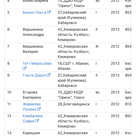
4
Бобко Марина
70_ДДЮ КЕДР
Iю
2012
Контак
"Орион", Томск
аренд
5
Божко Ольга
27_Хабаровский
I
2012
8530
край (Куликова),
Хабаровск
6
Вершинина
42_Кемеровская
II
2013
85396
Александра
область-Кузбасс,
Кемерово
7
Вершинина
42_Кемеровская
III
2012
8542
Валерия
область-Кузбасс,
Кемерово
8
Гетт Мирослава
19_СШТ г. Абакан,
I
2013
Беско
Абакан
аренд
9
Глыта Дарья
27_Хабаровский
II
2013
85426
край (Куликова),
Хабаровск
10
Егорова
70_ДДЮ КЕДР
Iю
2013
Беско
Екатерина
"Орион", Томск
аренд
11
Жарикова
28_Благовещенск
I
2012
81364
Полина
12
Камбалина
42_Кемеровская
I
2012
8504
София
область-Кузбасс,
Кемерово
13
Карецкая
42_Кемеровская
I
2012
Контак