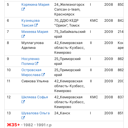
5
Корякина Мария
24_Железногорск
I
2008
85017
Сапсан o-team,
Красноярск
6
Кузнецова
70_ДДЮ КЕДР
КМС
2008
84272
Таисия
"Орион", Томск
7
Михеева Мария
75_Забайкальский
I
2009
21428
край
8
Муллагулова
42_Кемеровская
II
2009
Контак
Аделина
область-Кузбасс,
аренд
Кемерово
9
Носуленко
25_Приморский
I
2009
86249
Полина
край
10
Островская
25_Приморский
II
2008
8625
Мирослава
край
11
Сивкова Ульяна
42_Кемеровская
II
2009
2007
область-Кузбасс,
Кемерово
12
Шкляева Софья
42_Кемеровская
КМС
2008
83721
область-Кузбасс,
Кемерово
13
Шувалова Ольга
24_Канск
I
2009
85103
Ж35+
- 1982 - 1991 г.р