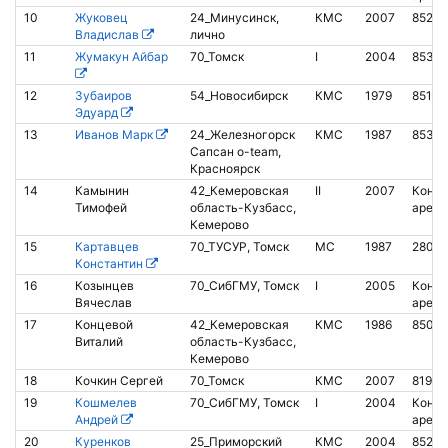
10
Жуковец
24_Минусинск,
КМС
2007
85205
Владислав
лично
11
Жумакун Айбар
70_Томск
I
2004
85376
12
Зубаиров
54_Новосибирск
КМС
1979
85161
Эдуард
13
Иванов Марк
24_Железногорск
КМС
1987
85374
Сапсан o-team,
Красноярск
14
Камынин
42_Кемеровская
II
2007
Контак
Тимофей
область-Кузбасс,
аренд
Кемерово
15
Картавцев
70_ТУСУР, Томск
МС
1987
28055
Константин
16
Козынцев
70_СибГМУ, Томск
I
2005
Контак
Вячеслав
аренд
17
Концевой
42_Кемеровская
КМС
1986
85013
Виталий
область-Кузбасс,
Кемерово
18
Кочкин Сергей
70_Томск
КМС
2007
81934
19
Кошмелев
70_CибГМУ, Томск
I
2004
Контак
Андрей
аренд
20
Куренков
25_Приморский
КМС
2004
85206