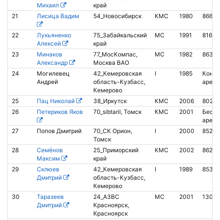
Михаил
край
21
Лисица Вадим
54_Новосибирск
КМС
1980
86673
22
Лукьяненко
75_Забайкальский
МС
1991
81601
Алексей
край
23
Минаков
77_МосКомпас,
МС
1982
8633
Александр
Москва ВАО
24
Могилевец
42_Кемеровская
I
1985
Контак
Андрей
область-Кузбасс,
аренд
Кемерово
25
Пац Николай
38_Иркутск
КМС
2006
8020
26
Петериков Яков
70_sibtaril, Томск
КМС
2001
Беско
аренд
27
Попов Дмитрий
70_СК Орион,
I
2000
85274
Томск
28
Семёнов
25_Приморский
КМС
2002
86250
Максим
край
29
Склюев
42_Кемеровская
I
1989
8530
Дмитрий
область-Кузбасс,
Кемерово
30
Таразеев
24_АЗВС
МС
2001
13024
Дмитрий
Красноярск,
Красноярск