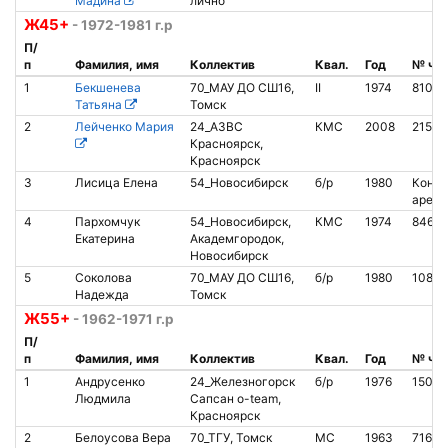
Мадина
лично
Ж45+
- 1972-1981 г.р
П/
п
Фамилия, имя
Коллектив
Квал.
Год
№ чи
1
Бекшенева
70_МАУ ДО СШ16,
II
1974
81018
Татьяна
Томск
2
Лейченко Мария
24_АЗВС
КМС
2008
21541
Красноярск,
Красноярск
3
Лисица Елена
54_Новосибирск
б/р
1980
Контак
аренд
4
Пархомчук
54_Новосибирск,
КМС
1974
8467
Екатерина
Академгородок,
Новосибирск
5
Соколова
70_МАУ ДО СШ16,
б/р
1980
1080
Надежда
Томск
Ж55+
- 1962-1971 г.р
П/
п
Фамилия, имя
Коллектив
Квал.
Год
№ чи
1
Андрусенко
24_Железногорск
б/р
1976
15018
Людмила
Сапсан o-team,
Красноярск
2
Белоусова Вера
70_ТГУ, Томск
МС
1963
71611