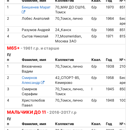
п
Фамилия, имя
Коллектив
Квал.
Год
№ чи
1
Бекшенев Марат
70_МАУ ДО СШ16,
б/р
1970
85131
Томск
2
Лобес Анатолий
70_Томск, лично
б/р
1964
Беско
аренд
3
Разумов Андрей
24_Канск
б/р
1966
85103
4
Сытов Николай
77_Mosmeridian,
б/р
1971
8150
Москва ЗАО
М65+
- 1961 г.р. и старше
П/
п
Фамилия, имя
Коллектив
Квал.
Год
№ чи
1
Вязовченко
70_Томск, лично
б/р
1938
2103
Вадим
2
Смирнов
42_СПОРТ-85,
б/р
1958
Беско
Александр
Кемерово
аренд
3
Смирнов
70_Томск, лично,
I
1945
8507
Серафим
Томск
4
Христолюбов
70_Томск, лично
б/р
1948
10051
Павел
МАЛЬЧИКИ ДО 11
- 2016-2017 г.р
П/
п
Фамилия, имя
Коллектив
Квал.
Год
№ чи