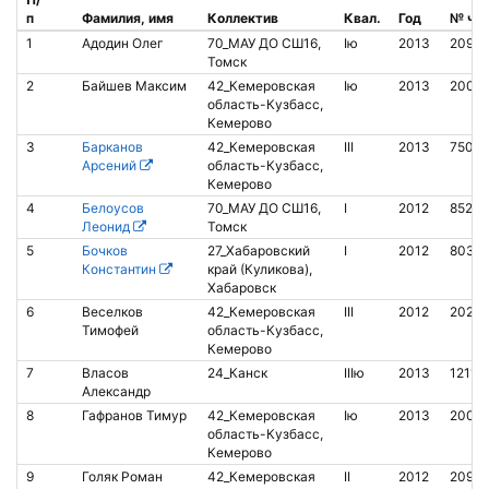
п
Фамилия, имя
Коллектив
Квал.
Год
№ чи
1
Адодин Олег
70_МАУ ДО СШ16,
Iю
2013
20978
Томск
2
Байшев Максим
42_Кемеровская
Iю
2013
2007
область-Кузбасс,
Кемерово
3
Барканов
42_Кемеровская
III
2013
75019
Арсений
область-Кузбасс,
Кемерово
4
Белоусов
70_МАУ ДО СШ16,
I
2012
85206
Леонид
Томск
5
Бочков
27_Хабаровский
I
2012
8036
Константин
край (Куликова),
Хабаровск
6
Веселков
42_Кемеровская
III
2012
20280
Тимофей
область-Кузбасс,
Кемерово
7
Власов
24_Канск
IIIю
2013
12114
Александр
8
Гафранов Тимур
42_Кемеровская
Iю
2013
20074
область-Кузбасс,
Кемерово
9
Голяк Роман
42_Кемеровская
II
2012
20995