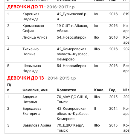
ДЕВОЧКИ ДО 11
- 2016-2017 г.р
1
Карецкая
42_Гурьевский р-
Iю
2016
8193
Надежда
н
2
Кремянская
19_СШТ г. Абакан,
Iю
2016
Контак
София
Абакан
аренд
3
Лисица Алиса
54_Новосибирск
IIю
2016
Контак
аренд
4
Ткаченко
42_Кемеровская
IIIю
2016
2028
Полина
область-Кузбасс,
Кемерово
5
Шевырина
54_Новосибирск
Iю
2016
Беско
Надежда
аренд
ДЕВОЧКИ ДО 13
- 2014-2015 г.р
П/
п
Фамилия, имя
Коллектив
Квал.
Год
№ чи
1
Адодина
70_МАУ ДО СШ16,
IIIю
2015
2099
Наталья
Томск
2
Бородаева
42_Кемеровская
II
2014
Контак
Екатерина
область-Кузбасс,
аренд
Кемерово
3
Вавилова Арина
70_ДДЮ"Кедр",
IIIю
2015
Контак
Томск
аренд