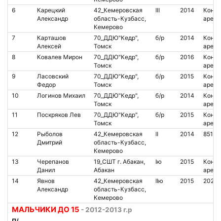
6
Карецкий
42_Кемеровская
III
2014
Контак
Александр
область-Кузбасс,
аренд
Кемерово
7
Карташов
70_ДДЮ"Кедр",
б/р
2014
Контак
Алексей
Томск
аренд
8
Ковалев Мирон
70_ДДЮ"Кедр",
б/р
2016
Контак
Томск
аренд
9
Ласовский
70_ДДЮ"Кедр",
б/р
2015
Контак
Федор
Томск
аренд
10
Логинов Михаил
70_ДДЮ"Кедр",
б/р
2014
Контак
Томск
аренд
11
Поскряков Лев
70_ДДЮ"Кедр",
б/р
2015
Контак
Томск
аренд
12
Рыболов
42_Кемеровская
II
2014
85104
Дмитрий
область-Кузбасс,
Кемерово
13
Черепанов
19_СШТ г. Абакан,
Iю
2015
Контак
Данил
Абакан
аренд
14
Явнов
42_Кемеровская
IIю
2015
20281
Александр
область-Кузбасс,
Кемерово
МАЛЬЧИКИ ДО 15
- 2012-2013 г.р
П/