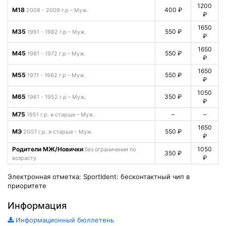
1200
М18
400 ₽
2008 - 2009 г.р – Муж.
₽
1650
М35
550 ₽
1991 - 1982 г.р – Муж.
₽
1650
М45
550 ₽
1981 - 1972 г.р – Муж.
₽
1650
М55
550 ₽
1971 - 1962 г.р – Муж.
₽
1050
М65
350 ₽
1961 - 1952 г.р – Муж.
₽
М75
–
–
1951 г.р. и старше – Муж.
1650
МЭ
550 ₽
2007 г.р. и старше – Муж.
₽
Родители МЖ/Новички
1050
без ограничения по
350 ₽
₽
возрасту
Электронная отметка: SportIdent: бесконтактный чип в
приоритете
Информация
Информационный бюллетень