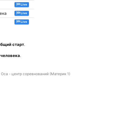
Live
века
Live
Live
общий старт
.
2 человека
.
 Оса - центр соревнований (Материк 1)