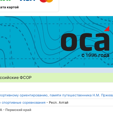
ата картой
оссийские ФСОР
портивному ориентированию, памяти путешественника Н.М. Пржев
е спортивные соревнования
- Респ. Алтай
А - Пермский край