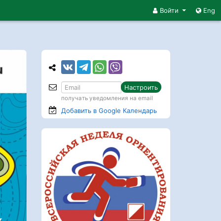
Войти
Eng
Настроить
получать уведомления на email
Добавить в Google
Календарь