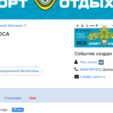
ний (Материк 1)
 ОСА
Событие создал
Роо Асопк
89641857505
Дмитр
ационный бюллетень
Ldm@o-perm.ru
Страховка
Live
старт
Live