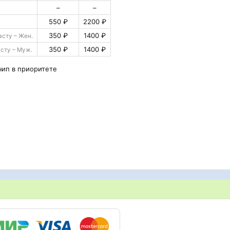
–
–
550 ₽
2200 ₽
350 ₽
1400 ₽
асту – Жен.
350 ₽
1400 ₽
асту – Муж.
чип в приоритете