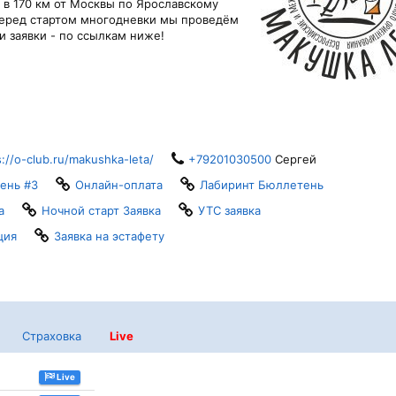
 в 170 км от Москвы по Ярославскому
Перед стартом многодневки мы проведём
 заявки - по ссылкам ниже!
s://o-club.ru/makushka-leta/
+79201030500
Сергей
ень #3
Онлайн-оплата
Лабиринт Бюллетень
а
Ночной старт Заявка
УТС заявка
ция
Заявка на эстафету
Страховка
Live
Live