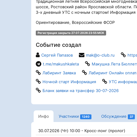
Традиционная летняя Всероссийская многодневка
шоссе, Ростовский район Ярославской области. 
3-х дневный УТС с ночным стартом! Информация и
Ориентирование, Всероссийские ФСОР
Регистрация закрыта 27.07.2026 23:55 МСК
Событие создал
Сергей Папазов
mak@o-club.ru
http
t.me/makushkaleta
Макушка Лета Бюллет
Лабиринт Заявка
Лабиринт Онлайн оплат
Ночной старт Информация
УТС информа
Бланк заявки на трансфер 30-07-2026
Инфо
Участники
Обсуждение
1240
37
30.07.2026 (Чт) 10:00 - Кросс-лонг (пролог)