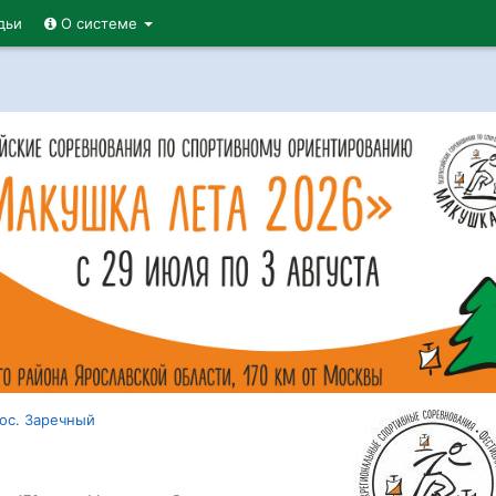
дьи
О системе
ос. Заречный