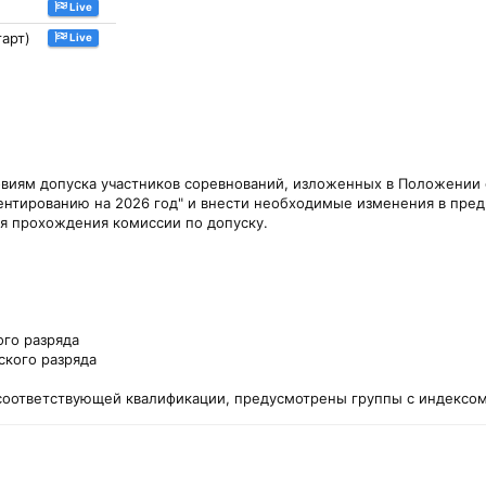
Live
тарт)
Live
овиям допуска участников соревнований, изложенных в Положении
нтированию на 2026 год" и внести необходимые изменения в предв
мя прохождения комиссии по допуску.
ого разряда
ского разряда
оответствующей квалификации, предусмотрены группы с индексом 