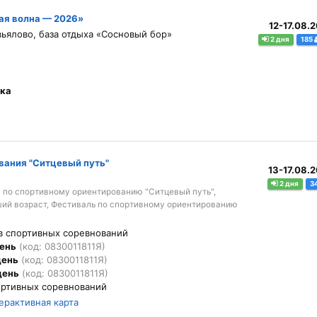
ая волна — 2026»
12-17.08.
вьялово, база отдыха «Сосновый бор»
2 дня
185
ека
вания "Ситцевый путь"
13-17.08.
2 дня
3
 по спортивному ориентированию "Ситцевый путь",
ий возраст, Фестиваль по спортивному ориентированию
ов спортивных соревнований
день
(код: 0830011811Я)
день
(код: 0830011811Я)
день
(код: 0830011811Я)
ортивных соревнований
ерактивная карта