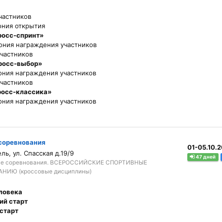
частников
ния открытия
росс-спринт»
ния награждения участников
участников
росс-выбор»
ния награждения участников
участников
росс-классика»
ния награждения участников
 соревнования
01-05.10.
ь, ул. Спасская д.19/9
47 дней
ые соревнования. ВСЕРОССИЙСКИЕ СПОРТИВНЫЕ
ИЮ (кроссовые дисциплины)
еловека
ий старт
 старт