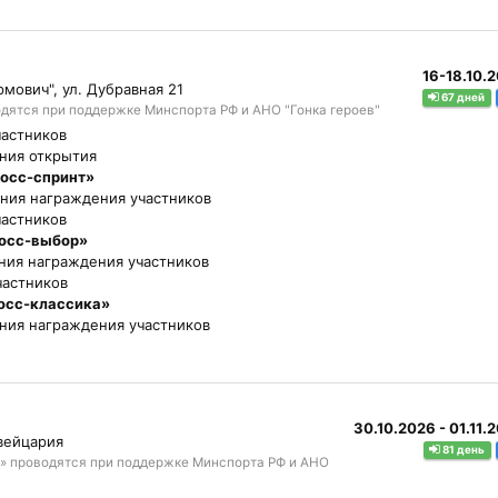
16-18.10.
мович", ул. Дубравная 21
67 дней
ятся при поддержке Минспорта РФ и АНО "Гонка героев"
частников
ния открытия
осс-спринт»
ния награждения участников
частников
росс-выбор»
ния награждения участников
частников
осс-классика»
ния награждения участников
30.10.2026 - 01.11.
вейцария
81 день
р» проводятся при поддержке Минспорта РФ и АНО