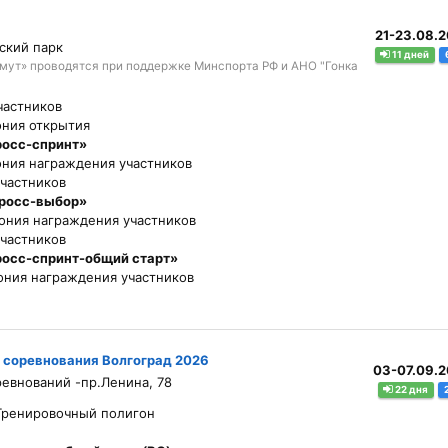
21-23.08.
ский парк
11 дней
мут» проводятся при поддержке Минспорта РФ и АНО "Гонка
частников
ния открытия
росс-спринт»
ния награждения участников
участников
кросс-выбор»
ония награждения участников
участников
росс-спринт-общий старт»
ния награждения участников
 соревнования Волгоград 2026
03-07.09.
ревнований -пр.Ленина, 78
22 дня
 Тренировочный полигон