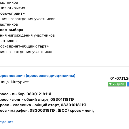
частников
ния открытия
росс-спринт»
ния награждения участников
частников
росс-выбор»
ния награждения участников
астников
сс-спринт-общий старт»
ия награждения участников
соревнования (кроссовые дисциплины)
01-07.11.
ница "Интурист"
79 дней
росс - выбор, 0830121811Я
осс - лонг - общий старт, 0830111811Я
росс - классика - общий старт, 0830101811Я
осс - марафон, 0830031811Я. (ВСС) кросс - лонг,
ведения