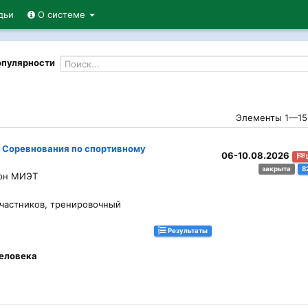
дьи
О системе
опулярности
Элементы 1—15 
 Соревнования по спортивному
06-10.08.2026
закрыта
8
ион МИЭТ
участников, тренировочный
Результаты
человека