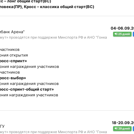
сс – лонг общий старт(ВС)
ловека(ПР), Кросс – классика общий старт(ВС)
04-06.09.
мбанк Арена"
25 дней
мут» проводятся при поддержке Минспорта РФ и АНО "Гонка
участников
ония открытия
росс-спринт»
ония награждения участников
участников
кросс-выбор»
ония награждения участников
росс-спринт-общий старт»
ния награждения участников
18-20.09.
ГУ
39 дней
мут» проводятся при поддержке Минспорта РФ и АНО "Гонка