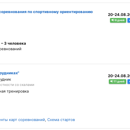
 соревнования по спортивному ориентированию
20-24.08.
6 дней
 – 3 человека
оревнований
рудниках"
20-24.08.
рудник
11 дней
стности со скалами
ная тренировка
нты карт соревнований
,
Схема стартов