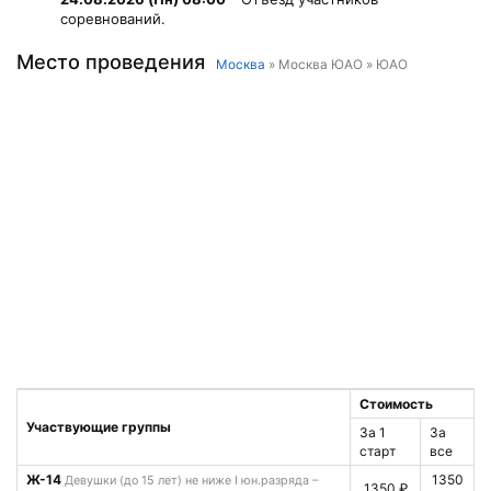
соревнований.
Место проведения
Москва
» Москва ЮАО » ЮАО
Стоимость
Участвующие группы
За 1
За
старт
все
Ж-14
1350
Девушки (до 15 лет) не ниже I юн.разряда –
1350 ₽