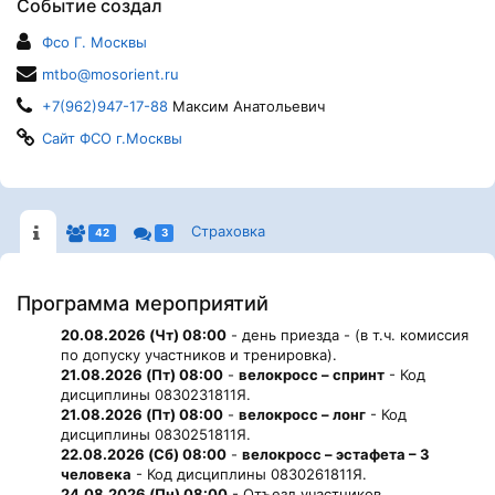
Событие создал
Фсо Г. Москвы
mtbo@mosorient.ru
+7(962)947-17-88
Максим Анатольевич
Сайт ФСО г.Москвы
Страховка
42
3
Программа мероприятий
20.08.2026 (Чт) 08:00
- день приезда - (в т.ч. комиссия
по допуску участников и тренировка).
21.08.2026 (Пт) 08:00
-
велокросс – спринт
- Код
дисциплины 0830231811Я.
21.08.2026 (Пт) 08:00
-
велокросс – лонг
- Код
дисциплины 0830251811Я.
22.08.2026 (Сб) 08:00
-
велокросс – эстафета – 3
человека
- Код дисциплины 0830261811Я.
24.08.2026 (Пн) 08:00
- Отъезд участников