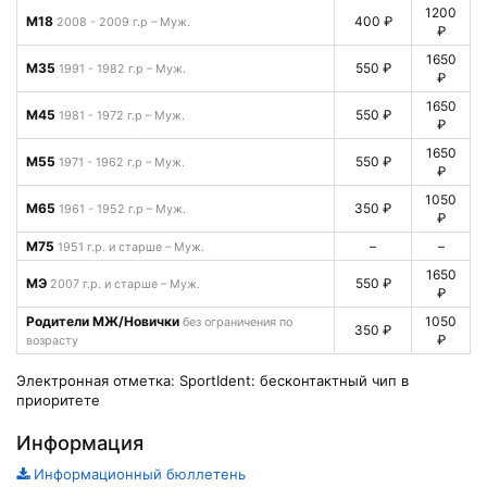
1200
М18
400 ₽
2008 - 2009 г.р – Муж.
₽
1650
М35
550 ₽
1991 - 1982 г.р – Муж.
₽
1650
М45
550 ₽
1981 - 1972 г.р – Муж.
₽
1650
М55
550 ₽
1971 - 1962 г.р – Муж.
₽
1050
М65
350 ₽
1961 - 1952 г.р – Муж.
₽
М75
–
–
1951 г.р. и старше – Муж.
1650
МЭ
550 ₽
2007 г.р. и старше – Муж.
₽
Родители МЖ/Новички
1050
без ограничения по
350 ₽
₽
возрасту
Электронная отметка: SportIdent: бесконтактный чип в
приоритете
Информация
Информационный бюллетень