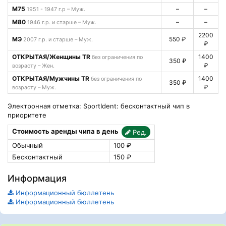
М75
–
–
1951 - 1947 г.р – Муж.
М80
–
–
1946 г.р. и старше – Муж.
2200
МЭ
550 ₽
2007 г.р. и старше – Муж.
₽
ОТКРЫТАЯ/Женщины TR
1400
без ограничения по
350 ₽
₽
возрасту – Жен.
ОТКРЫТАЯ/Мужчины TR
1400
без ограничения по
350 ₽
₽
возрасту – Муж.
Электронная отметка: SportIdent: бесконтактный чип в
приоритете
Стоимость аренды чипа в день
Ред.
Обычный
100 ₽
Бесконтактный
150 ₽
Информация
Информационный бюллетень
Информационный бюллетень