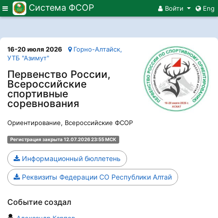
Система ФСОР
Меню
Войти
Eng
16-20 июля 2026
Горно-Алтайск,
УТБ "Азимут"
Первенство России,
Всероссийские
спортивные
соревнования
Ориентирование, Всероссийские ФСОР
Регистрация закрыта 12.07.2026 23:55 МСК
Информационный бюллетень
Реквизиты Федерации СО Республики Алтай
Событие создал