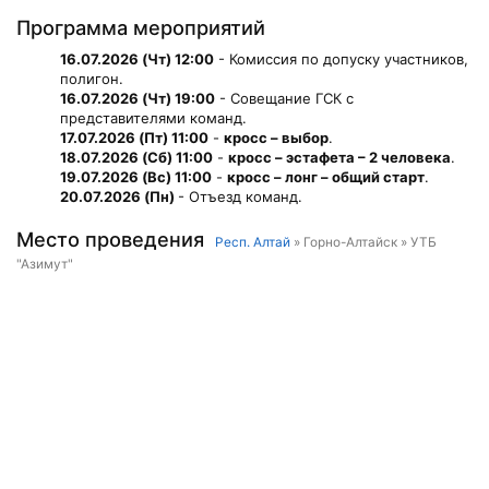
Программа мероприятий
16.07.2026 (Чт) 12:00
- Комиссия по допуску участников,
полигон.
16.07.2026 (Чт) 19:00
- Совещание ГСК с
представителями команд.
17.07.2026 (Пт) 11:00
-
кросс – выбор
.
18.07.2026 (Сб) 11:00
-
кросс – эстафета – 2 человека
.
19.07.2026 (Вс) 11:00
-
кросс – лонг – общий старт
.
20.07.2026 (Пн)
- Отъезд команд.
Место проведения
Респ. Алтай
» Горно-Алтайск » УТБ
"Азимут"